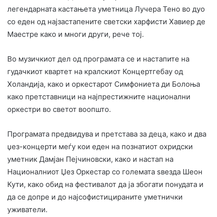
легендарната кастањета уметница Лучера Тено во дуо
со еден од најзастапените светски харфисти Хавиер де
Маестре како и многи други, рече тој.
Во музичкиот дел од програмата се и настапите на
гудачкиот квартет на кралскиот Концертгебау од
Холандија, како и оркестарот Симфониета ди Болоња
како претставници на најпрестижните национални
оркестри во светот воопшто.
Програмата предвидува и претстава за деца, како и два
џез-концерти меѓу кои еден на познатиот охридски
уметник Дамјан Пејчиновски, како и настап на
Националниот Џез Оркестар со големата ѕвезда Шеон
Кути, како обид на фестивалот да ја збогати понудата и
да се допре и до најсофистицираните уметнички
уживатели.