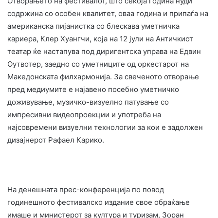
Отворањето на фестивалот, што секоја година нуди
содржина со особен квалитет, оваа година и припаѓа на
американска пијанистка со блескава уметничка
кариера, Клер Хуангчи, која на 12 јули на Античкиот
театар ќе настапува под диригентска управа на Едвин
Оутвотер, заедно со уметниците од оркестарот на
Македонската филхармонија. За свеченото отворање
пред медиумите е најавено посебно уметничко
доживување, музичко-визуелно патување со
импресивни видеопроекции и употреба на
најсовремени визуелни технологии за кои е задолжен
дизајнерот Рафаел Карико.
На денешната прес-конференција по повод
годинешното фестивалско издание свое обраќање
имаше и министерот за култура и туризам, Зоран