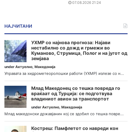
07.08.2026 21:24
НАЈЧИТАНИ
УХМР со најнова прогноза: Најави
нестабилно со дожд и грмежи во
Куманово, Струмица, Полог и на југот од
земјава
under
Актуелно
,
Македонија
Управата за хидрометеоролошки работи (УХМР) излезе со н...
Млад Македонец со тешка повреда го
враќаат од Турција: се подготвува
владиниот авион за транспортот
under
Актуелно
,
Македонија
Млад македонски државјанин кој се здобил со тешка повре...
Костреш: Памфлетот со навреди кон