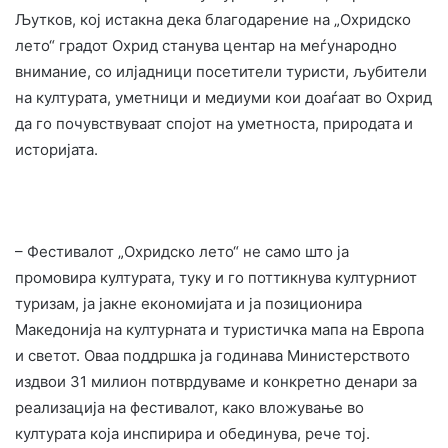
Љутков, кој истакна дека благодарение на „Охридско
лето“ градот Охрид станува центар на меѓународно
внимание, со илјадници посетители туристи, љубители
на културата, уметници и медиуми кои доаѓаат во Охрид
да го почувствуваат спојот на уметноста, природата и
историјата.
– Фестивалот „Охридско лето“ не само што ја
промовира културата, туку и го поттикнува културниот
туризам, ја јакне економијата и ја позиционира
Македонија на културната и туристичка мапа на Европа
и светот. Оваа поддршка ја годинава Министерството
издвои 31 милион потврдуваме и конкретно денари за
реализација на фестивалот, како вложување во
културата која инспирира и обединува, рече тој.