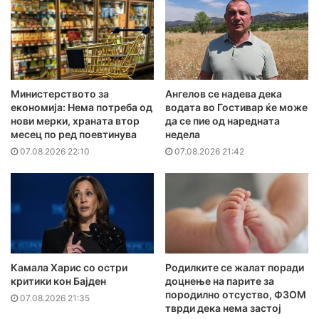
Министерството за
Ангелов се надева дека
економија: Нема потреба од
водата во Гостивар ќе може
нови мерки, храната втор
да се пие од наредната
месец по ред поевтинува
недела
07.08.2026 22:10
07.08.2026 21:42
Камала Харис со остри
Родилките се жалат поради
критики кон Бајден
доцнење на парите за
породилно отсуство, ФЗОМ
07.08.2026 21:35
тврди дека нема застој