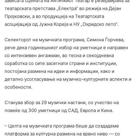
завесата сцената на Античкиот театар е резервирана за
театарската претстава „Електра“ во режија на Дејан
Пројковски, а во продукција на Театартската
асоцијација од Јужна Кореја и НУ „Охридско лето“.
Селекторот на музичката програма, Симона Ѓорчева,
рече дека годинешниот избор на уметници е направен
со интензивен ангажман, во тесна и секојдневна
соработка со сите засегнати страни и институции,
постојана размена на идеи и информации, како и
детално усогласување на музичко-културните аспекти и
особености.
Станува збор за 29 музички настани, со учество на
повеќе од 300 уметници од САД, Европа и Кина.
– Целта на музичката програма беше да создадеме
платформа за културна размена на врвно ниво — со