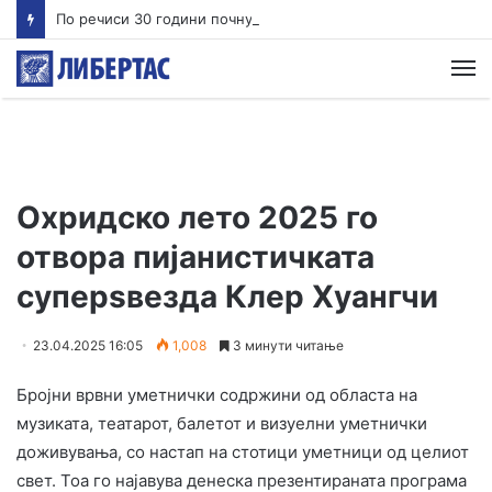
По речиси 30 години почнува судењето за убиството на Тупак Шакур
М
Охридско лето 2025 го
отвора пијанистичката
суперѕвезда Клер Хуангчи
23.04.2025 16:05
1,008
3 минути читање
Бројни врвни уметнички содржини од областа на
музиката, театарот, балетот и визуелни уметнички
доживувања, со настап на стотици уметници од целиот
свет. Тоа го најавува денеска презентираната програма