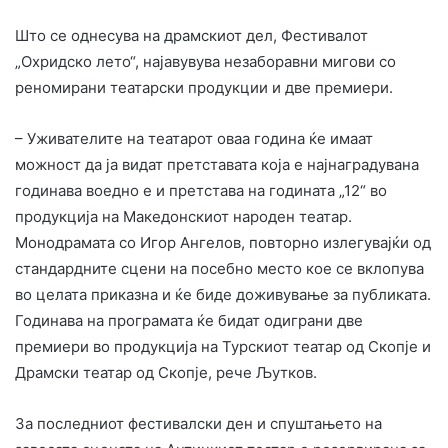
Што се однесува на драмскиот дел, Фестивалот
„Охридско лето“, најавувува незаборавни мигови со
реномирани театарски продукции и две премиери.
– Уживателите на театарот оваа година ќе имаат
можност да ја видат претставата која е најнаградувана
годинава воедно е и претстава на годината „12“ во
продукција на Македонскиот народен театар.
Монодрамата со Игор Ангелов, повторно излегувајќи од
стандардните сцени на посебно место кое се вклопува
во целата приказна и ќе биде доживување за публиката.
Годинава на програмата ќе бидат одиграни две
премиери во продукција на Турскиот театар од Скопје и
Драмски театар од Скопјe, рече Љутков.
За последниот фестивалски ден и спуштањето на