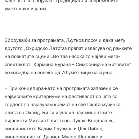
каде што се спојуваат традицијата и современите
уметнички изрази.
Зборувајќи за програмата, Љутков посочи дека меѓу
другото „Охридско Лето“за првпат излегува од рамките
на познатите сцени…Во таа насока го најави мега-
спектаклот „Кармина Бурана – Симфонија на Битовите“
во изведба на повеќе од 70 уметници на сцена.
– При концепирањето на програмата запазени се
највисоките критериуми на фестивалот со што со
гордост го најавувам кремот на светската музичка
елита во Охрид. Би ги издвоил најеминентните
пијанисти Михаил Пљетњов, Лукаш Вондрачек,
виолинистите Вадим Глузман и Џек Либек,
виолончелистот Даниел Мулер Шот како и