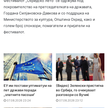
Фестивалот „Охридско лето“ се одржува под
покровителство на претседателката на државата,
Гордана Силјановска-Давкова и со поддршка на
Министерството за култура, Општина Охрид, како и
голем број спонзори, помагатели и пријатели на
фестивалот.
ЕУ им постави ултиматум на
(Видео) Зеленски пристигна
пет држави поради
во Србија, го очекуваат
„златните пасоши“
разговори со Вучиќ
07.08.2026 23:24
07.08.2026 23:12