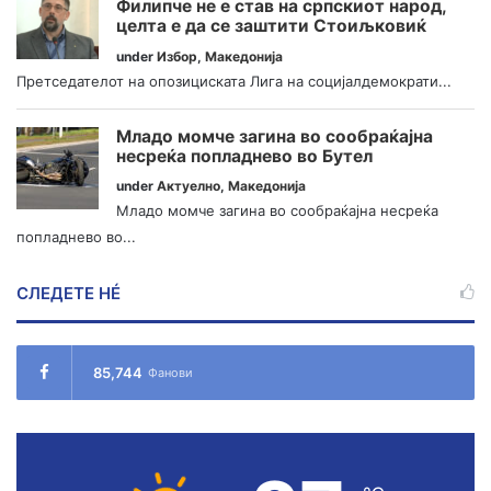
Филипче не е став на српскиот народ,
целта е да се заштити Стоиљковиќ
under
Избор
,
Македонија
Претседателот на опозициската Лига на социјалдемократи...
Младо момче загина во сообраќајна
несреќа попладнево во Бутел
under
Актуелно
,
Македонија
Младо момче загина во сообраќајна несреќа
попладнево во...
СЛЕДЕТЕ НÉ
85,744
Фанови