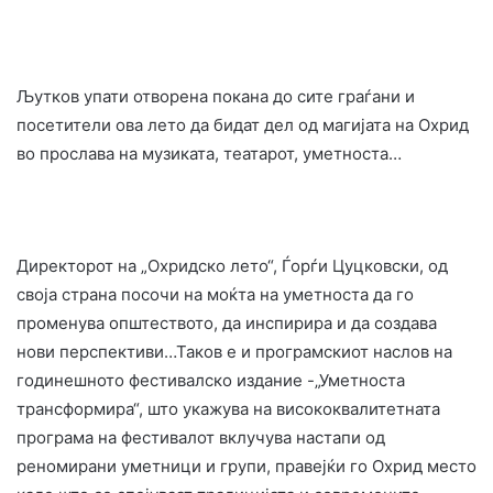
Љутков упати отворена покана до сите граѓани и
посетители ова лето да бидат дел од магијата на Охрид
во прослава на музиката, театарот, уметноста…
Директорот на „Охридско лето“, Ѓорѓи Цуцковски, од
своја страна посочи на моќта на уметноста да го
променува општеството, да инспирира и да создава
нови перспективи…Таков е и програмскиот наслов на
годинешното фестивалско издание -„Уметноста
трансформира“, што укажува на висококвалитетната
програма на фестивалот вклучува настапи од
реномирани уметници и групи, правејќи го Охрид место