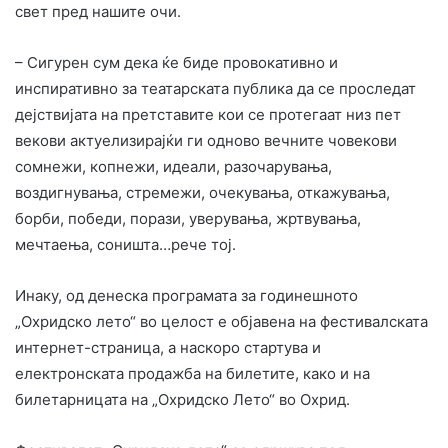
свет пред нашите очи.
– Сигурен сум дека ќе биде провокативно и
инспиративно за театарската публика да се проследат
дејствијата на претставите кои се протегаат низ пет
векови актуелизирајќи ги одново вечните човекови
сомнежи, копнежи, идеали, разочарувања,
воздигнувања, стремежи, очекувања, откажувања,
борби, победи, порази, уверувања, жртвувања,
мечтаења, соништа…рече тој.
Инаку, од денеска програмата за годинешното
„Охридско лето“ во целост е објавена на фестивалската
интернет-страница, а наскоро стартува и
електронската продажба на билетите, како и на
билетарницата на „Охридско Лето“ во Охрид.