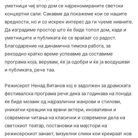
уметници чиј втор дом се најреномираните светски
концертни сали. Сакавме да покажеме кои се нашите
вредности, но и со искрен интерес да ги чуеме нивните.
Да изградиме простор што ќе биде топол дом, каде и
уметниците и публиката ќе се враќаат со радост.
Благодарение на динамична тимска работа, за
рекордно кратко време успеавме да составиме
програма која, верувам, ќе ја одобри и ќе ја воодушеви
и публиката, рече таа.
Режисерот Ненад Витанов кој е задолжен за драмската
фестивалска програма рече дека за годинава на понуда
ќе биде мозаик од најразлични жанрови и стилови,
уникатни креации на врвни актери, иновативни и
современи читања на класични и современи дела на
светскиот театар, постановки на мајстори на
режисерскиот занает, визуелни слики кои креираат нов