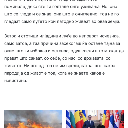
поминале, дека сте ги голтале сите уживања. Но, она
што се гледа и се знае, она што е очигледно, тоа не го
гледаат само луѓето кои лагодно живеат во оваа земја.
Затоа и стотици илјадници луѓе во неповрат исчезнаа,
само затоа, а таа причина засекогаш ќе остане тајна за
овие што ги избркаа и останаа, одушевени што можат да
прават што сакаат, со себе, со нас, со државата, со
животот. Ништо од тоа не им вреди, затоа што, каква
пародија од живот е тоа, кога не знаете каков е
навистина.