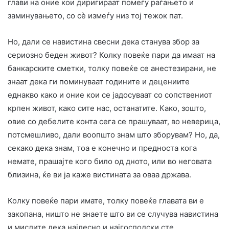
глави на оние кои диригираат помеѓу раѓањето и
заминувањето, со сѐ измеѓу низ тој тежок пат.
Но, дали се навистина свесни дека станува збор за
сериозно беден живот? Колку повеќе пари да имаат на
банкарските сметки, толку повеќе се анестезирани, не
знаат дека ги поминуваат годините и децениите
еднакво како и оние кои се јадосуваат со сопствениот
крпен живот, како сите нас, останатите. Како, зошто,
овие со дебелите конта сега се прашуваат, во неверица,
потсмешливо, дали воопшто знам што зборувам? Но, да,
секако дека знам, тоа е конечно и предноста кога
немате, прашајте кого било од дното, или во неговата
близина, ќе ви ја каже вистината за оваа држава.
Колку повеќе пари имате, толку повеќе главата ви е
закопана, ништо не знаете што ви се случува навистина
и мислите дека најлесно и најгосподски сте