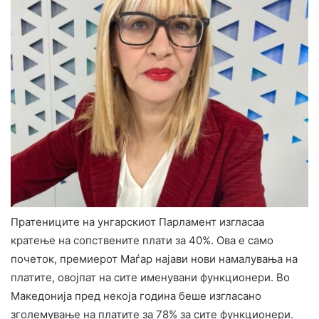
Пратениците на унгарскиот Парламент изгласаа
кратење на сопствените плати за 40%. Ова е само
почеток, премиерот Маѓар најави нови намалувања на
платите, овојпат на сите именувани функционери. Во
Македонија пред некоја година беше изгласано
зголемување на платите за 78% за сите функционери.