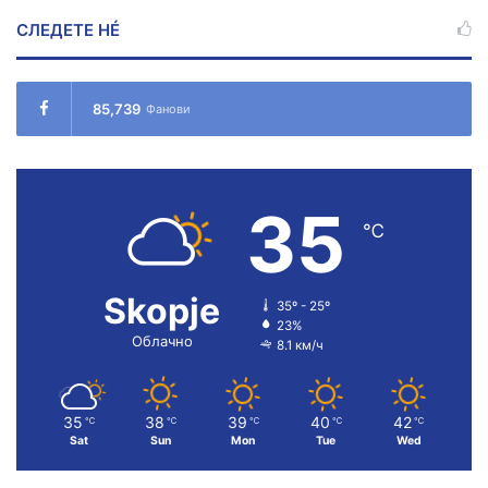
СЛЕДЕТЕ НÉ
85,739
Фанови
35
℃
Skopje
35º - 25º
23%
Облачно
8.1 км/ч
35
38
39
40
42
℃
℃
℃
℃
℃
Sat
Sun
Mon
Tue
Wed