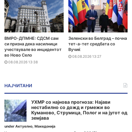
ВМРО-ДПМНЕ: СДСМ сам
Зеленски во Белград – почна
си призна дека насилници
тет-а-тет средбата со
учествувале во инцидентот
Вучиќ
во Ново Село
08.08.2026 13:27
08.08.2026 13:38
НАЈЧИТАНИ
УХМР со најнова прогноза: Најави
нестабилно со дожд и грмежи во
Куманово, Струмица, Полог и на југот од
земјава
under
Актуелно
,
Македонија