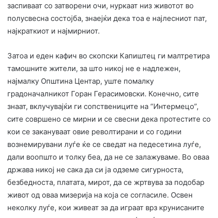
заспиваат со затворени очи, нуркаат низ животот во
полусвесна состојба, знаејќи дека тоа е најлесниот пат,
најкраткиот и најмирниот.
Затоа и еден кафич во скопски Капиштец ги малтретира
тамошните жители, за што никој не е надлежен,
најмалку Општина Центар, уште помалку
градоначалникот Горан Герасимовски. Конечно, сите
знаат, вклучувајќи ги сопствениците на “Интермецо”,
сите совршено се мирни и се свесни дека протестите со
кои се закануваат овие револтирани и со години
вознемирувани луѓе ќе се сведат на педесетина луѓе,
дали воопшто и толку беа, да не се залажуваме. Во оваа
држава никој не сака да си ја одземе сигурноста,
безбедноста, платата, мирот, да се жртвува за подобар
живот од оваа мизерија на која се согласиле. Освен
неколку луѓе, кои живеат за да играат врз крунисаните