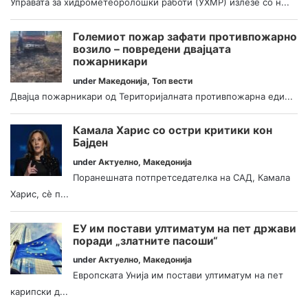
Управата за хидрометеоролошки работи (УХМР) излезе со н...
Големиот пожар зафати противпожарно
возило – повредени двајцата
пожарникари
under
Македонија
,
Топ вести
Двајца пожарникари од Територијалната противпожарна еди...
Камала Харис со остри критики кон
Бајден
under
Актуелно
,
Македонија
Поранешната потпретседателка на САД, Камала
Харис, сè п...
ЕУ им постави ултиматум на пет држави
поради „златните пасоши“
under
Актуелно
,
Македонија
Европската Унија им постави ултиматум на пет
карипски д...