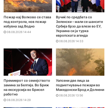
Пожар кај Волково се става
Вучиќ по средбата со
под контрола, нов пожар
Зеленски – мали се шансите
избувна зад Водно
Србија брзо да влезе во ЕУ,
Украина си ја турка
08.08.2026 14:44
европската агенда
08.08.2026 14:33
Премиерот со семејството
Уапсени две лица за
замина за Белгија. Во Бриж
подметнување пожари во
на екскурзија во Брисел
Македонски Брод и Долнени
работно
08.08.2026 13:56
08.08.2026 14:29