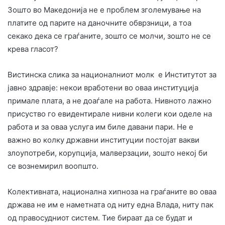
Зошто во Македонија не е проблем зголемување на
платите од парите на даночните обврзници, а тоа
секако дека се граѓаните, зошто се молчи, зошто не се
крева гласот?
Вистинска слика за националниот молк е Институтот за
јавно здравје: некои вработени во оваа институција
примале плата, а не доаѓале на работа. Нивното лажно
присуство го евидентирале нивни колеги кои оделе на
работа и за оваа услуга им биле давани пари. Не е
важно во колку државни институции постојат вакви
злоупотреби, корупција, малверзации, зошто некој би
се вознемирил воопшто.
Колективната, национална хипноза на граѓаните во оваа
држава не им е наметната од ниту една Влада, ниту пак
од правосудниот систем. Тие бираат да се будат и