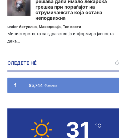
решава дали имало лекарска
грешка при пораѓајот на
струмичанката која остана
неподвижна
under
Актуелно
,
Македонија
,
Топ вести
Министерството за здравство ја информира јавноста
дека...
СЛЕДЕТЕ НÉ
85,744
Фанови
31
℃