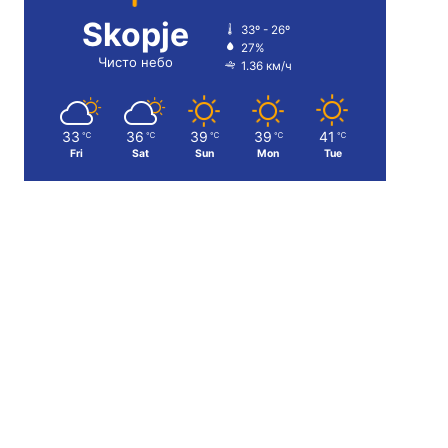
Skopje
33º - 26º
27%
Чисто небо
1.36 км/ч
33
36
39
39
41
℃
℃
℃
℃
℃
Fri
Sat
Sun
Mon
Tue