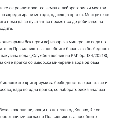
ли ќе се реализираат со земање лабораториски мостри
 со акредитирани методи, од секоја пратка. Мострите ќе
ките нема да се пуштаат во промет се до добивање на
водите.
колиформни бактерии кај изворска минерална вода по
ите од Правилникот за посебните барања за безбедност
 пакувана вода („Службен весник на РМ“ бр. 184/20218),
на сите пратки со изворска минерална вода од оваа
биолошките критериуми за безбедност на храната се и
осово, каде во една пратка, со лабораториска анализа
 безалкохолни пијалаци по потекло од Косово, ќе се
кроорганизми согласно Правилникот за посебните