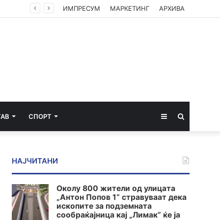
Американски суд ѝ наложи на „Мета“ да плати 567 милиони долари за штети нанесени на младите
ИМПРЕСУМ
МАРКЕТИНГ
АРХИВА
Sidebar
Пребарај
ТАВ
СПОРТ
за
НАЈЧИТАНИ
Околу 800 жители од улицата
„Антон Попов 1“ стравуваат дека
ископите за подземната
сообраќајница кај „Лимак“ ќе ја