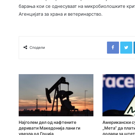
барања кои се однесуваат на микробиолошките крит
Агенцијата за храна и ветеринарство.
Faceboo
T
Сподели
Најголем дел од нафтените
Американски су
деривати Македонија лани ги
„Мета“ да плат
увезла од Грција
долари за штет