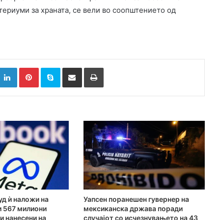
ериуми за храната, се вели во соопштението од
k
witter
LinkedIn
Pinterest
Skype
Сподели преку Е-маил
Испринтај
д ѝ наложи на
Уапсен поранешен гувернер на
и 567 милиони
мексиканска држава поради
и нанесени на
случајот со исчезнувањето на 43