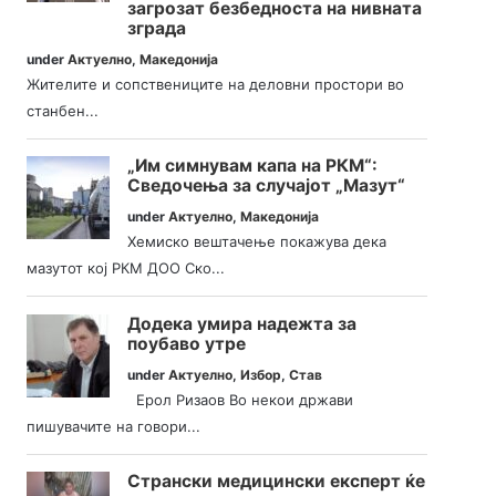
загрозат безбедноста на нивната
зграда
under
Актуелно
,
Македонија
Жителите и сопствениците на деловни простори во
станбен...
„Им симнувам капа на РКМ“:
Сведочења за случајот „Мазут“
under
Актуелно
,
Македонија
Хемиско вештачење покажува дека
мазутот кој РКМ ДОО Ско...
Додека умира надежта за
поубаво утре
under
Актуелно
,
Избор
,
Став
Ерол Ризаов Во некои држави
пишувачите на говори...
Странски медицински експерт ќе