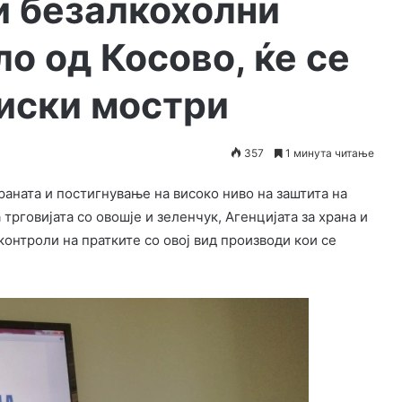
и безалкохолни
ло од Косово, ќе се
иски мостри
357
1 минута читање
аната и постигнување на високо ниво на заштита на
 трговијата со овошје и зеленчук, Агенцијата за храна и
контроли на пратките со овој вид производи кои се