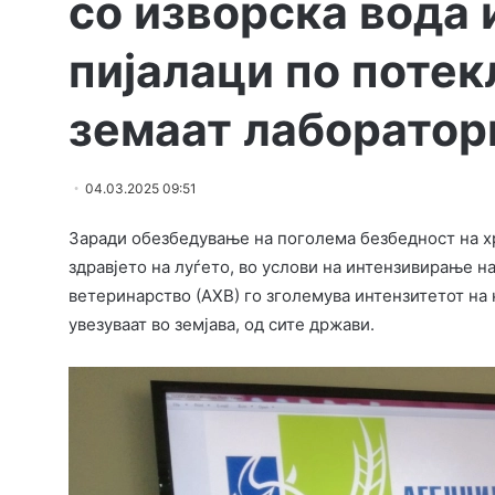
со изворска вода 
пијалаци по потек
земаат лаборатор
04.03.2025 09:51
Заради обезбедување на поголема безбедност на хр
здравјето на луѓето, во услови на интензивирање на
ветеринарство (АХВ) го зголемува интензитетот на 
увезуваат во земјава, од сите држави.