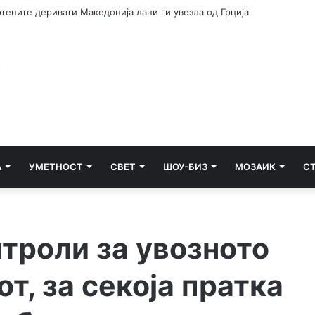
А
УМЕТНОСТ
СВЕТ
ШОУ-БИЗ
МОЗАИК
С
троли за увозното
т, за секоја пратка