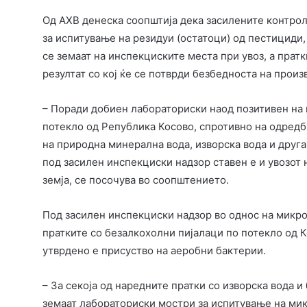
Од АХВ денеска соопштија дека засилените контро
за испитување на резидуи (остатоци) од пестициди,
се земаат на инспекциските места при увоз, а прат
резултат со кој ќе се потврди безбедноста на произ
– Поради добиен лабораториски наод позитивен на 
потекло од Република Косово, спротивно на одредб
на природна минерална вода, изворска вода и друга
под засилен инспекциски надзор ставен е и увозот 
земја, се посочува во соопштението.
Под засилен инспекциски надзор во однос на микро
пратките со безалкохолни пијалаци по потекло од К
утврдено е присуство на аеробни бактерии.
– За секоја од наредните пратки со изворска вода и
земаат лабораториски мостри за испитување на ми