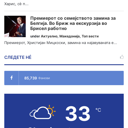
Харис, сè п...
Премиерот со семејството замина за
Белгија. Во Бриж на екскурзија во
Брисел работно
under
Актуелно
,
Македонија
,
Топ вести
Премиерот, Христијан Мицкоски, замина на најавуваната е...
СЛЕДЕТЕ НÉ
85,739
Фанови
33
℃