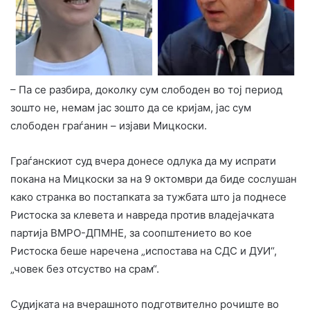
– Па се разбира, доколку сум слободен во тој период
зошто не, немам јас зошто да се кријам, јас сум
слободен граѓанин – изјави Мицкоски.
Граѓанскиот суд вчера донесе одлука да му испрати
покана на Мицкоски за на 9 октомври да биде сослушан
како странка во постапката за тужбата што ја поднесе
Ристоска за клевета и навреда против владејачката
партија ВМРО-ДПМНЕ, за соопштението во кое
Ристоска беше наречена „испостава на СДС и ДУИ“,
„човек без отсуство на срам“.
Судијката на вчерашното подготвително рочиште во