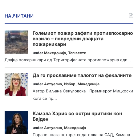
НАЈЧИТАНИ
Големиот пожар зафати противпожарно
возило – повредени двајцата
пожарникари
under
Македонија
,
Топ вести
Двајца пожарникари од Територијалната противпожарна еди...
Да го прославиме талогот на фекалиите
under
Актуелно
,
Избор
,
Македонија
Автор Биљана Секуловска Премиерот Мицкоски
кога се пр...
Камала Харис со остри критики кон
Бајден
under
Актуелно
,
Македонија
Поранешната потпретседателка на САД, Камала