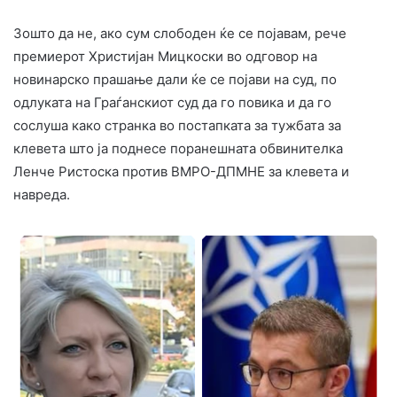
Зошто да не, ако сум слободен ќе се појавам, рече
премиерот Христијан Мицкоски во одговор на
новинарско прашање дали ќе се појави на суд, по
одлуката на Граѓанскиот суд да го повика и да го
сослуша како странка во постапката за тужбата за
клевета што ја поднесе поранешната обвинителка
Ленче Ристоска против ВМРО-ДПМНЕ за клевета и
навреда.