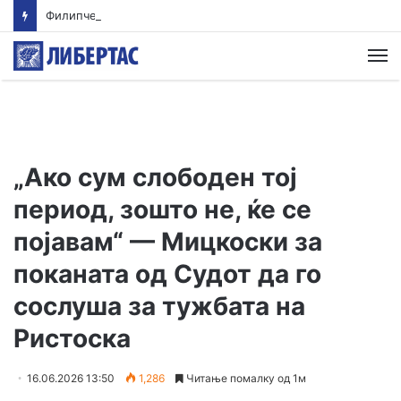
Филипче: Карпалак е потсетник дека мирот и стабилноста се бранат со одговорност
М
„Ако сум слободен тој
период, зошто не, ќе се
појавам“ — Мицкоски за
поканата од Судот да го
сослуша за тужбата на
Ристоска
16.06.2026 13:50
1,286
Читање помалку од 1м