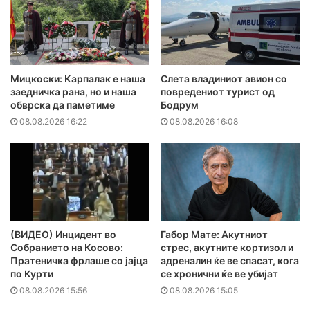
Мицкоски: Карпалак е наша
Слета владиниот авион со
заедничка рана, но и наша
повредениот турист од
обврска да паметиме
Бодрум
08.08.2026 16:22
08.08.2026 16:08
(ВИДЕО) Инцидент во
Габор Мате: Акутниот
Собранието на Косово:
стрес, акутните кортизол и
Пратеничка фрлаше со јајца
адреналин ќе ве спасат, кога
по Курти
се хронични ќе ве убијат
08.08.2026 15:56
08.08.2026 15:05