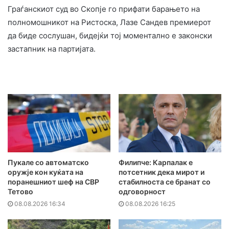
Граѓанскиот суд во Скопје го прифати барањето на
полномошникот на Ристоска, Лазе Сандев премиерот
да биде сослушан, бидејќи тој моментално е законски
застапник на партијата.
Пукале со автоматско
Филипче: Карпалак е
оружје кон куќата на
потсетник дека мирот и
поранешниот шеф на СВР
стабилноста се бранат со
Тетово
одговорност
08.08.2026 16:34
08.08.2026 16:25