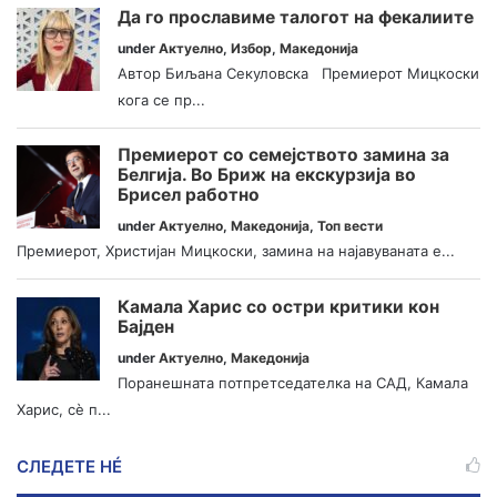
Да го прославиме талогот на фекалиите
under
Актуелно
,
Избор
,
Македонија
Автор Биљана Секуловска Премиерот Мицкоски
кога се пр...
Премиерот со семејството замина за
Белгија. Во Бриж на екскурзија во
Брисел работно
under
Актуелно
,
Македонија
,
Топ вести
Премиерот, Христијан Мицкоски, замина на најавуваната е...
Камала Харис со остри критики кон
Бајден
under
Актуелно
,
Македонија
Поранешната потпретседателка на САД, Камала
Харис, сè п...
СЛЕДЕТЕ НÉ