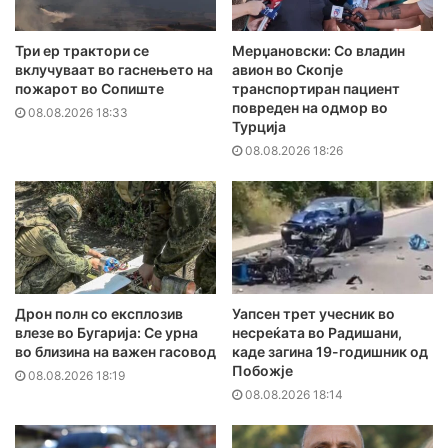
Три ер трактори се
Мерџановски: Со владин
вклучуваат во гаснењето на
авион во Скопје
пожарот во Сопиште
транспортиран пациент
повреден на одмор во
08.08.2026 18:33
Турција
08.08.2026 18:26
Дрон полн со експлозив
Уапсен трет учесник во
влезе во Бугарија: Се урна
несреќата во Радишани,
во близина на важен гасовод
каде загина 19-годишник од
Побожје
08.08.2026 18:19
08.08.2026 18:14