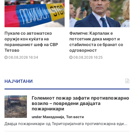
Пукале со автоматско
Филипче: Карпалак е
оружје кон куќата на
потсетник дека мирот и
поранешниот шеф на СВР
стабилноста се бранат со
Тетово
одговорност
08.08.2026 16:34
08.08.2026 16:25
НАЈЧИТАНИ
Големиот пожар зафати противпожарно
возило – повредени двајцата
пожарникари
under
Македонија
,
Топ вести
Двајца пожарникари од Територијалната противпожарна еди...