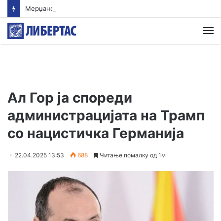
Мерџановски: Со владин авион во Скопје транспортиран пациент повреден на одмор во Турција
М
Ал Гор ја спореди
администрацијата на Трамп
со нацистичка Германија
22.04.2025 13:53
688
Читање помалку од 1м