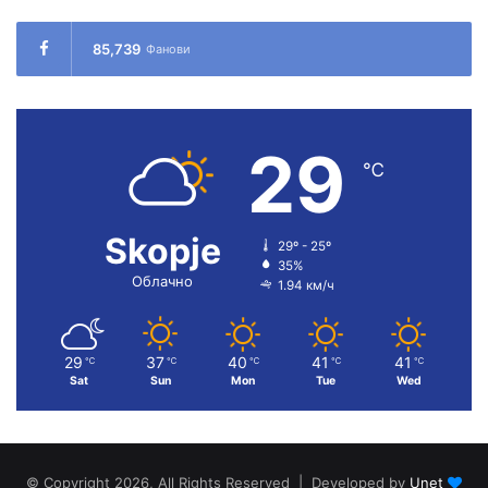
85,739
Фанови
29
℃
Skopje
29º - 25º
35%
Облачно
1.94 км/ч
29
37
40
41
41
℃
℃
℃
℃
℃
Sat
Sun
Mon
Tue
Wed
© Copyright 2026, All Rights Reserved | Developed by
Unet