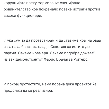
корупцијата преку формирање специјално
обвинителство кое покренало повеќе истраги против
високи функционери.
„Тука сум за да протестирам и да ставиме крај на оваа
сага на албанската влада. Секогаш се истите две
партии. Сакаме нова ера. Сакаме подобра држава“,
изјави демонстрантот Фабио Брачај за Ројтерс.
И покрај протестите, Рама порача дека проектот ќе
продолжи да се реализира.