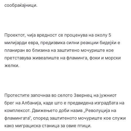
сообраќајници.
Проектот, чија вредност се проценува на околу 5
милијарди евра, предизвика силни реакции бидејќи е
планиран во близина на заштитено мочуриште кое
претставува живеалиште на фламинга, фоки и морски
желки.
Протестите започнаа во селото Звернец на јужниот
брег на Албанија, каде што е предвидена изградбата на
комплексот. Движењето доби назив „Револуција на
фламингата“, според заштитеното мочуриште кое служи
како миграциска станица за овие птици.