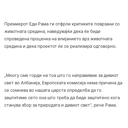
Премиерот Еди Рама ги отфрли критиките поврзани со
животната средина, наведувајќи дека ќе биде
спроведена проценка на влијанието врз животната
средина и дека проектот ќе се реализира одговорно.
„Многу сме горди на тоа што го направивме за дивиот
свет во Албанија, Европската комисија нема причина да
се сомнева во нашата цврста определба да го
заштитиме сето она што треба да биде заштитено кога
станува збор за природата и дивиот свет“, рече Рама.