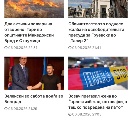
Два активни пожари на
Обвинителството поднесе
отворено: Гори во
жалба на ослободителната
општините Македонски
пресуда за Груевски во
Брод и Струмица
,,Талир 2″
06.08.2026 22:31
06.08.2026 21:41
Зеленски во сабота доаѓа во
Возач прегазил жена во
Белград
Ѓорче и избегал, оставајќи ја
тешко повредена на патот
06.08.2026 21:29
06.08.2026 21:03