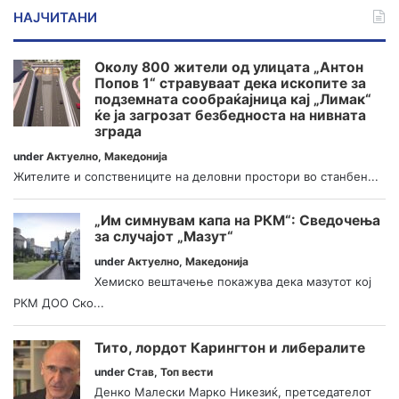
НАЈЧИТАНИ
Околу 800 жители од улицата „Антон
Попов 1“ стравуваат дека ископите за
подземната сообраќајница кај „Лимак“
ќе ја загрозат безбедноста на нивната
зграда
under
Актуелно
,
Македонија
Жителите и сопствениците на деловни простори во станбен...
„Им симнувам капа на РКМ“: Сведочења
за случајот „Мазут“
under
Актуелно
,
Македонија
Хемиско вештачење покажува дека мазутот кој
РКМ ДОО Ско...
Тито, лордот Карингтон и либералите
under
Став
,
Топ вести
Денко Малески Марко Никезиќ, претседателот