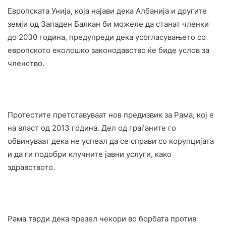
Европската Унија, која најави дека Албанија и другите
земји од Западен Балкан би можеле да станат членки
до 2030 година, предупреди дека усогласувањето со
европското еколошко законодавство ќе биде услов за
членство.
Протестите претставуваат нов предизвик за Рама, кој е
на власт од 2013 година. Дел од граѓаните го
обвинуваат дека не успеал да се справи со корупцијата
и да ги подобри клучните јавни услуги, како
здравството.
Рама тврди дека презел чекори во борбата против