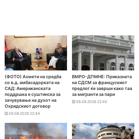
(ФОТО) Ахмети на средба
ВМРО-ДПМНЕ: Приказната
со в.д. амбасадорката на
на СДСМ за францускиот
САД: Американската
предлог ќе заврши како таа
поддршка е суштинска за
за мигранти за пари
зачувување на духот на
06.08.2026 22:40
Охридскиот договор
06.08.2026 22:44