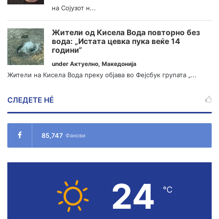
на Сојузот н...
Жители од Кисела Вода повторно без
вода: „Истата цевка пука веќе 14
години“
under
Актуелно
,
Македонија
Жители на Кисела Вода преку објава во Фејсбук групата „...
СЛЕДЕТЕ НÉ
85,747
Фанови
24
℃