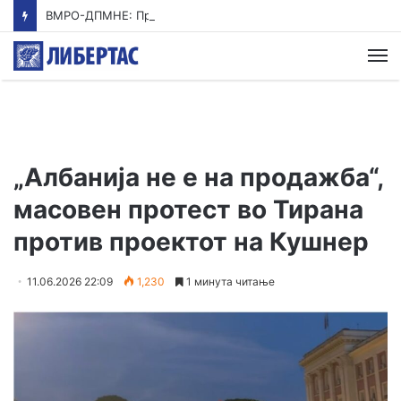
ВМРО-ДПМНЕ: Приказната на СДСМ за францускиот предлог ќе заврши како таа за мигранти за пари
М
„Албанија не е на продажба“,
масовен протест во Тирана
против проектот на Кушнер
11.06.2026 22:09
1,230
1 минута читање