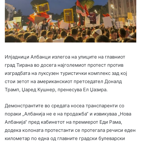
Илјадници Албанци излегоа на улиците на главниот
град Тирана во досега најголемиот протест против
изградбата на луксузен туристички комплекс зад кој
стои зетот на американскиот претседател Доналд
Трамп, Џаред Кушнер, пренесува Ел Џазира.
Демонстрантите во средата носеа транспаренти со
пораки „Албанија не е на продажба“ и извикуваа „Нова
Албанија“ пред кабинетот на премиерот Еди Рама,
додека колоната протестанти се протегала речиси еден
километар по една од главните градски булеварски