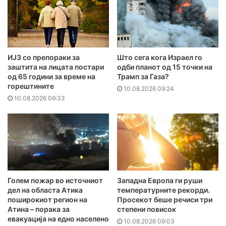
ИЈЗ со препораки за
Што сега кога Израел го
заштита на лицата постари
одби планот од 15 точки на
од 65 години за време на
Трамп за Газа?
горештините
10.08.2026 09:24
10.08.2026 09:33
Голем пожар во источниот
Западна Европа ги руши
дел на областа Атика
температурните рекорди.
поширокиот регион на
Просекот беше речиси три
Атина – порака за
степени повисок
евакуација на едно населено
10.08.2026 09:03