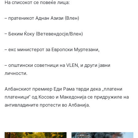
На списокот се повеќе лица:
– пратеникот Аднан Азизи (Влен)
– Беким Ќоку (Ветевендосје/Влен)
– екс министерот за Европски Муртезани,
– општински советници на VLEN, и други јавни
личности.
Албанскиот премиер Еди Рама тврди дека „платени
платеници“ од Косово и Македонија се придружиле на
антивладините протести во Албанија.