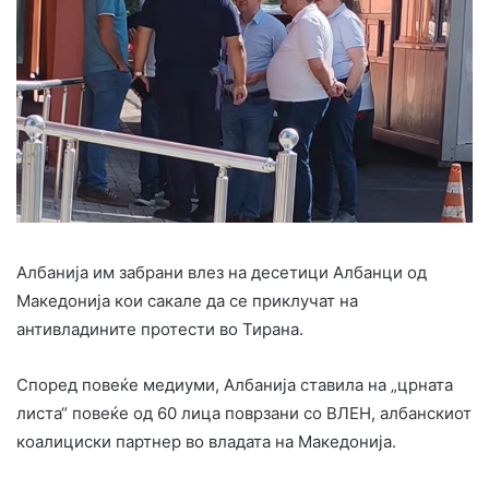
Албанија им забрани влез на десетици Албанци од
Македонија кои сакале да се приклучат на
антивладините протести во Тирана.
Според повеќе медиуми, Албанија ставила на „црната
листа“ повеќе од 60 лица поврзани со ВЛЕН, албанскиот
коалициски партнер во владата на Македонија.