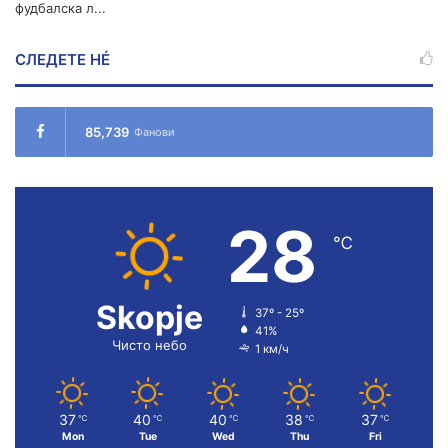
фудбалска л...
СЛЕДЕТЕ НÉ
85,739
Фанови
28
℃
Skopje
37º - 25º
41%
Чисто небо
1 км/ч
37
40
40
38
37
℃
℃
℃
℃
℃
Mon
Tue
Wed
Thu
Fri