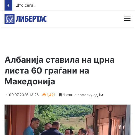
Што сега кога Израел го одби планот од 15 точки на Трамп за Газа?
М
Албанија ставила на црна
листа 60 граѓани на
Македонија
09.07.2026 13:26
1,421
Читање помалку од 1м