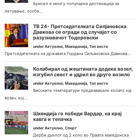
Брисел е многу популарна дестинација за
летување, особе...
ТВ 24- Претседателката Силјановска
Давкова се огради од случајот со
разузнавачот Тодоровски
under
Актуелно
,
Македонија
,
Топ вести
Претседателката на државата Гордана Сиљановска Давкова...
Колабирал од жештината додека возел,
изгубил свест и удрил во друго возило
under
Актуелно
,
Македонија
,
Топ вести
Високите температури предизвикале колапс кај
возач, кој...
Шкендија го победи Вардар, на крај
кавга и тепачка
under
Актуелно
,
Спорт
Дерби дуелот од 2 коло во Првата македонска