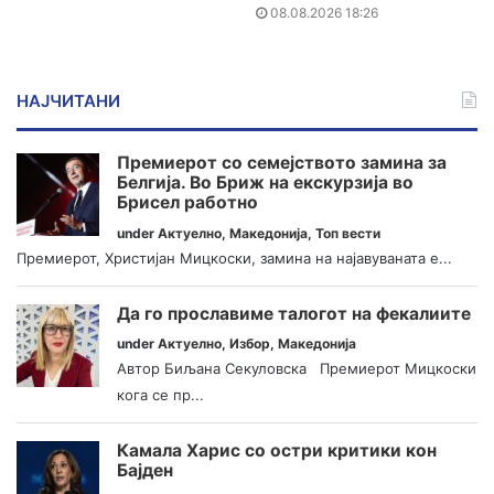
08.08.2026 18:26
НАЈЧИТАНИ
Премиерот со семејството замина за
Белгија. Во Бриж на екскурзија во
Брисел работно
under
Актуелно
,
Македонија
,
Топ вести
Премиерот, Христијан Мицкоски, замина на најавуваната е...
Да го прославиме талогот на фекалиите
under
Актуелно
,
Избор
,
Македонија
Автор Биљана Секуловска Премиерот Мицкоски
кога се пр...
Камала Харис со остри критики кон
Бајден