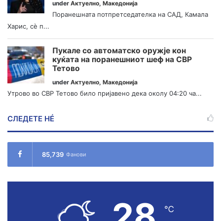
under
Актуелно
,
Македонија
Поранешната потпретседателка на САД, Камала
Харис, сè п...
Пукале со автоматско оружје кон
куќата на поранешниот шеф на СВР
Тетово
under
Актуелно
,
Македонија
Утрово во СВР Тетово било пријавено дека околу 04:20 ча...
СЛЕДЕТЕ НÉ
85,739
Фанови
28
℃