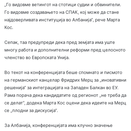
„Го видовме ветингот на стотици судии и обвинители.
Го видовме создавањето на СПАК, кој може да стане
најдоверливата институција во Албанија“, рече Марта
Кос.
Сепак, таа предупреди дека пред земјата има уште
многу работа и дополнителни реформи пред целосното
членство во Европската Унија.
Во текот на конференцијата беше спомнато и писмото
на германскиот канцелар Фридрих Мерц за „иновативни
решенија“ за интеграцијата на Западен Балкан во ЕУ.
Рама порача дека кандидатите од регионот „не треба да
се делат“, додека Марта Кос оцени дека идеите на Мерц
се „плодни за дискусија“.
За Албанија, конференцијата има клучно значење