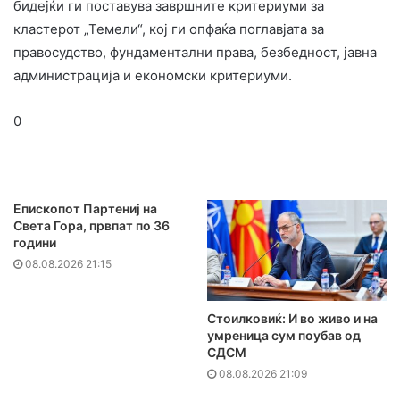
бидејќи ги поставува завршните критериуми за
кластерот „Темели“, кој ги опфаќа поглавјата за
правосудство, фундаментални права, безбедност, јавна
администрација и економски критериуми.
0
Епископот Партениј на
Света Гора, првпат по 36
години
08.08.2026 21:15
Стоилковиќ: И во живо и на
умреница сум поубав од
СДСМ
08.08.2026 21:09