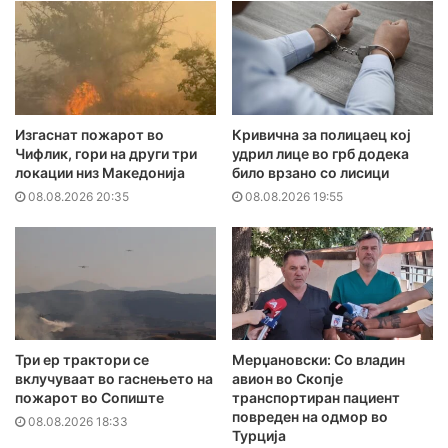
Изгаснат пожарот во
Кривична за полицаец кој
Чифлик, гори на други три
удрил лице во грб додека
локации низ Македонија
било врзано со лисици
08.08.2026 20:35
08.08.2026 19:55
Три ер трактори се
Мерџановски: Со владин
вклучуваат во гаснењето на
авион во Скопје
пожарот во Сопиште
транспортиран пациент
повреден на одмор во
08.08.2026 18:33
Турција