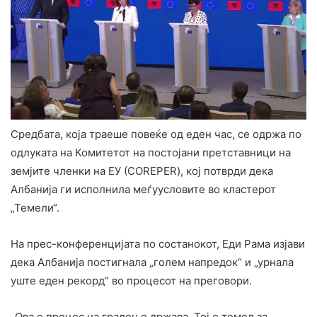
Средбата, која траеше повеќе од еден час, се одржа по
одлуката на Комитетот на постојани претставници на
земјите членки на ЕУ (COREPER), кој потврди дека
Албанија ги исполнила меѓуусловите во кластерот
„Темели“.
На прес-конференцијата по состанокот, Еди Рама изјави
дека Албанија постигнала „голем напредок“ и „урнала
уште еден рекорд“ во процесот на преговори.
„Ова е процес на градење држава. Тој е темел за