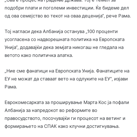
подобри плати и поголеми инвестиции. Ќе бидеме дел
од ова семејство во текот на оваа деценија“, рече Рама.
Тој нагласи дека Албанија останува „100 проценти
усогласена со надворешната политика на Европската
Унија“, додавајќи дека земјата никогаш не гледала на
ветото како политичка алатка.
„Ние сме фанатици на Европската Унија. Фанатиците на
ЕУ не можат да ставаат вето на одлуките на ЕУ“, изјави
Рама.
Еврокомесарката за проширување Марта Кос ја пофали
Албанија за напредокот во реформите во
правосудството, посочувајќи ги процесот на ветинг и
формирањето на СПАК како клучни достигнувања.