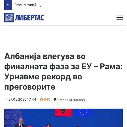
Стоилковиќ: И во живо и на умреница сум поубав од СДСМ
М
Албанија влегува во
финалната фаза за ЕУ – Рама:
Урнавме рекорд во
преговорите
27.05.2026 17:44
940
1 минута читање