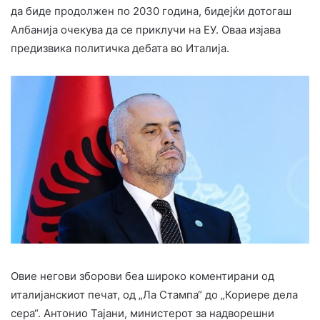
да биде продолжен по 2030 година, бидејќи дотогаш
Албанија очекува да се приклучи на ЕУ. Оваа изјава
предизвика политичка дебата во Италија.
Овие негови зборови беа широко коментирани од
италијанскиот печат, од „Ла Стампа“ до „Кориере дела
сера“. Антонио Тајани, министерот за надворешни