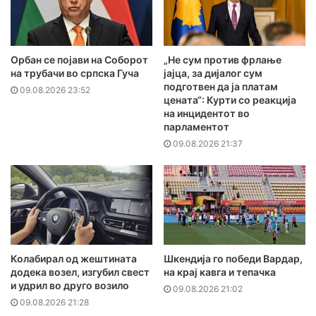
Орбан се појави на Соборот
„Не сум против фрлање
на трубачи во српска Гуча
јајца, за дијалог сум
подготвен да ја платам
09.08.2026 23:52
цената“: Курти со реакција
на инцидентот во
парламентот
09.08.2026 21:37
Колабирал од жештината
Шкендија го победи Вардар,
додека возел, изгубил свест
на крај кавга и тепачка
и удрил во друго возило
09.08.2026 21:02
09.08.2026 21:28