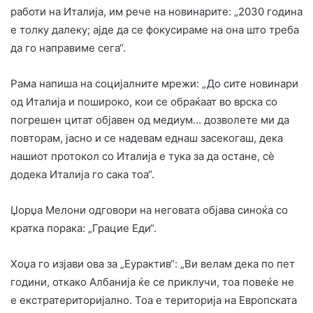
работи на Италија, им рече на новинарите: „2030 година
е толку далеку; ајде да се фокусираме на она што треба
да го направиме сега“.
Рама напиша на социјалните мрежи: „До сите новинари
од Италија и пошироко, кои се обраќаат во врска со
погрешен цитат објавен од медиум… дозволете ми да
повторам, јасно и се надевам еднаш засекогаш, дека
нашиот протокол со Италија е тука за да остане, сè
додека Италија го сака тоа“.
Џорџа Мелони одговори на неговата објава синоќа со
кратка порака: „Грацие Еди“.
Хоџа го изјави ова за „Еурактив“: „Ви велам дека по пет
години, откако Албанија ќе се приклучи, тоа повеќе не
е екстратериторијално. Тоа е територија на Европската