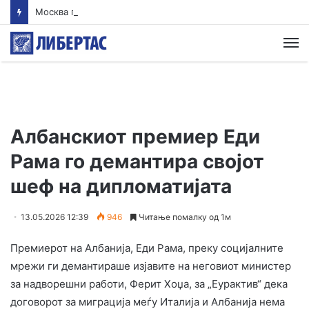
Москва го пофали Радев
М
Албанскиот премиер Еди
Рама го демантира својот
шеф на дипломатијата
13.05.2026 12:39
946
Читање помалку од 1м
Премиерот на Албанија, Еди Рама, преку социјалните
мрежи ги демантираше изјавите на неговиот министер
за надворешни работи, Ферит Хоџа, за „Еурактив“ дека
договорот за миграција меѓу Италија и Албанија нема