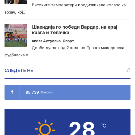
Високите температури предизвикале колапс кај
возач, кој...
Шкендија го победи Вардар, на крај
кавга и тепачка
under
Актуелно
,
Спорт
Дерби дуелот од 2 коло во Првата македонска
фудбалска л...
СЛЕДЕТЕ НÉ
85,739
Фанови
28
℃