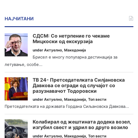
НАЈЧИТАНИ
СДСМ: Со нетрпение го чекаме
Мицкоски од екскурзија
under
Актуелно
,
Македонија
Брисел е многу популарна дестинација за
летување, особе...
ТВ 24- Претседателката Силјановска
Давкова се огради од случајот со
разузнавачот Тодоровски
under
Актуелно
,
Македонија
,
Топ вести
Претседателката на државата Гордана Сиљановска Давкова...
Колабирал од жештината додека возел,
изгубил свест и удрил во друго возило
under
Актуелно
,
Македонија
,
Топ вести