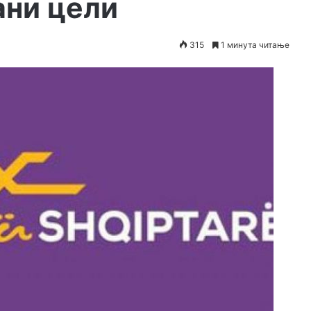
ани цели
315
1 минута читање