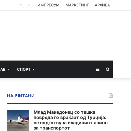
Камионџиите од Западен Балкан ќе блокираат граници бидејќи Брисел ги игнорира нивните барања
ИМПРЕСУМ
МАРКЕТИНГ
АРХИВА
Sidebar
Пребарај
ТАВ
СПОРТ
за
НАЈЧИТАНИ
Млад Македонец со тешка
повреда го враќаат од Турција:
се подготвува владиниот авион
за транспортот