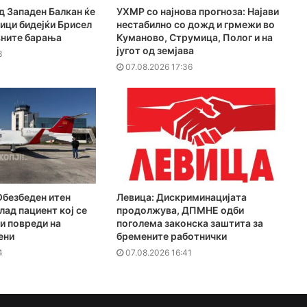
 Западен Балкан ќе
УХМР со најнова прогноза: Најави
ици бидејќи Брисел
нестабилно со дожд и грмежи во
вните барања
Куманово, Струмица, Полог и на
југот од земјава
3
07.08.2026 17:36
Обезбеден итен
Левица: Дискриминацијата
лад пациент кој се
продолжува, ДПМНЕ одби
и повреди на
поголема законска заштита за
ени
бремените работнички
4
07.08.2026 16:41