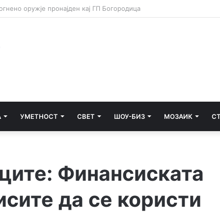
А
УМЕТНОСТ
СВЕТ
ШОУ-БИЗ
МОЗАИК
С
нците: Финансиската
исите да се користи