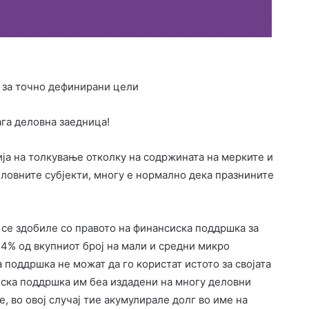
 за точно дефинирани цели
ага деловна заедница!
ија на толкување отколку на содржината на мерките и
еловните субјекти, многу е нормално дека празнините
о се здобиле со правото на финансиска поддршка за
 24% од вкупниот број на мали и средни микро
а поддршка не можат да го користат истото за својата
сиска поддршка им беа издадени на многу деловни
, во овој случај тие акумулирале долг во име на