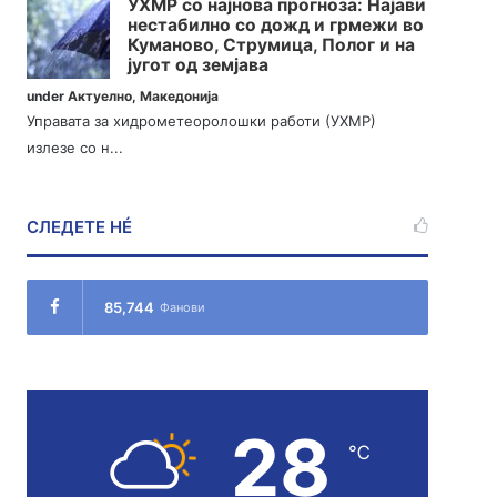
УХМР со најнова прогноза: Најави
нестабилно со дожд и грмежи во
Куманово, Струмица, Полог и на
југот од земјава
under
Актуелно
,
Македонија
Управата за хидрометеоролошки работи (УХМР)
излезе со н...
СЛЕДЕТЕ НÉ
85,744
Фанови
28
℃