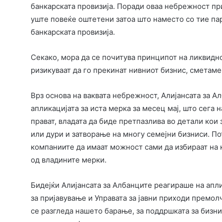
банкарската провизија. Поради оваа небрежност пр
уште повеќе оштетени затоа што наместо со тие пар
банкарската провизија.
Секако, мора да се почитува принципот на ликвидно
ризикуваат да го прекинат нивниот бизнис, сметаме
Врз основа на ваквата небрежност, Алијансата за А
апликацијата за иста мерка за месец мај, што сега 
прават, владата да биде претпазлива во детали ко
или дури и затворање на многу семејни бизниси. П
компаниите да имаат можност сами да избираат на 
од владините мерки.
Бидејќи Алијансата за Албанците реагираше на апл
за пријавување и Управата за јавни приходи премол
се разгледа нашето барање, за поддршката за бизни