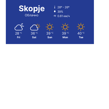
Skopje
28º - 26º
39%
Облачно
0.61 км/ч
28
36
39
39
40
℃
℃
℃
℃
℃
Fri
Sat
Sun
Mon
Tue