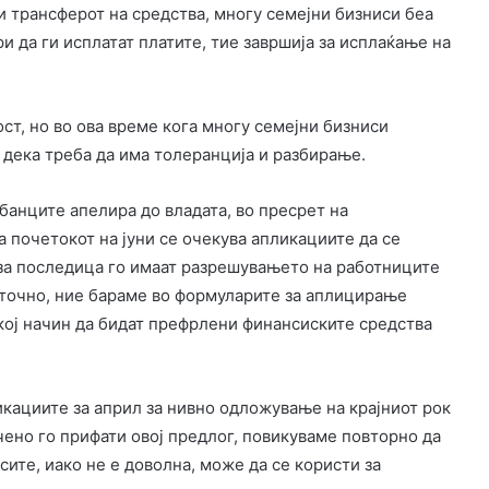
и трансферот на средства, многу семејни бизниси беа
и да ги исплатат платите, тие завршија за исплаќање на
ст, но во ова време кога многу семејни бизниси
 дека треба да има толеранција и разбирање.
лбанците апелира до владата, во пресрет на
на почетокот на јуни се очекува апликациите да се
и за последица го имаат разрешувањето на работниците
оточно, ние бараме во формуларите за аплицирање
кој начин да бидат префрлени финансиските средства
икациите за април за нивно одложување на крајниот рок
чено го прифати овој предлог, повикуваме повторно да
сите, иако не е доволна, може да се користи за