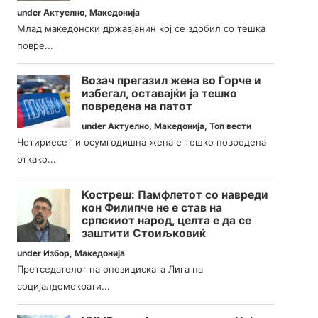
under
Актуелно
,
Македонија
Млад македонски државјанин кој се здобил со тешка
повре...
Возач прегазил жена во Ѓорче и
избегал, оставајќи ја тешко
повредена на патот
under
Актуелно
,
Македонија
,
Топ вести
Четириесет и осумгодишна жена е тешко повредена
откако...
Костреш: Памфлетот со навреди
кон Филипче не е став на
српскиот народ, целта е да се
заштити Стоиљковиќ
under
Избор
,
Македонија
Претседателот на опозициската Лига на
социјалдемократи...