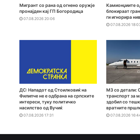
Мигрант со рана од огнено оружје
Камионџиите од
пронајден кај ГП Богородица
блокираат гран
ги игнорира ни
07.08.2026 20:06
07.08.2026 18:0
ДС: Нападот од Стоилковиќ на
MЗ со детали: 
Филипче не е одбрана на српските
транспорт за м
интереси, туку политичко
здобил со тешк
насилство од Вучиќ
вратните пршл
07.08.2026 17:31
07.08.2026 16:4