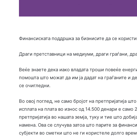
Финансиската поддршка за бизнисите да се користи
Драги претставници на медиуми, драги граѓани, др
Веќе знаете дека иако владата троши повеќе енерг
помошта што можат да им ја дадат на граѓаните и д
се очигледни.
Во овој поглед, не само бројот на претпријатија шт
исплата на плата во износ од 14.500 денари е само
претпријатија во нашата земја, туку и тие што добиј
намена. Ова се случува затоа што парите за финан
субјекти во сметки што не ги користеле долго време