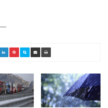
____
k
witter
LinkedIn
Pinterest
Skype
Сподели преку Е-маил
Испринтај