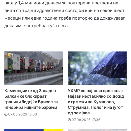
околу 1,4 милиони денари за повторени прегледи на
лица со трајни здравствени состојби кои на секои шест
месеци или една година треба повторно да докажуваат
дека им е потребна туѓа нега.
Камионџиите од Западен
УХМР со најнова прогноза:
Балкан ќе блокираат
Најави нестабилно со дожд
граници бидејќи Брисел ги
и грмежи во Куманово,
игнорира нивните барања
Струмица, Полог и на југот
од земјава
07.08.2026 18:03
07.08.2026 17:36