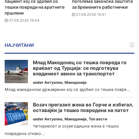
пациент кој се здобил со
поголема законска заштита
тешки повреди на вратните
за бремените работнички
пршлени
07.08.2026 16:41
07.08.2026 16:44
НАЈЧИТАНИ
Млад Македонец со тешка повреда го
враќаат од Турција: се подготвува
владиниот авион за транспортот
under
Актуелно
,
Македонија
Млад македонски државјанин кој се здобил со тешка повре...
Возач прегазил жена во Ѓорче и избегал,
оставајќи ја тешко повредена на патот
under
Актуелно
,
Македонија
,
Топ вести
Четириесет и осумгодишна жена е тешко
повредена откако...