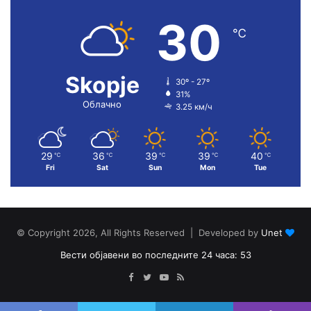
30
℃
Skopje
30º - 27º
31%
Облачно
3.25 км/ч
29
36
39
39
40
℃
℃
℃
℃
℃
Fri
Sat
Sun
Mon
Tue
© Copyright 2026, All Rights Reserved | Developed by
Unet
Вести објавени во последните 24 часа: 53
Facebook
Twitter
YouTube
RSS