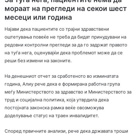
мораат на прегледи на секои шест
месеци или година
Најави дека пациентите со трајни здравствени
оштетувања повеќе не треба да бидат принудувани на
редовни контролни прегледи за да го задржат правото
на туѓа нега, оценувајќи дека проблемот може да се
реши без измени на законите.
На денешниот отчет за сработеното во изминатата
година, Алиу рече дека е формирана работна група
меѓу Министерството за здравство и Министерството за
труд и социјална политика, која утврдила дека
постојната законска рамка веќе овозможува
доделување статус на траен инвалидитет.
Според првичните анализи, рече дека државата троши