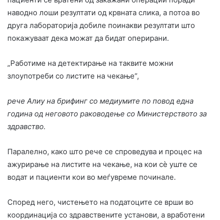
наводно лоши резултати од крвната слика, а потоа во
друга лабораторија добиле поинакви резултати што
покажуваат дека можат да бидат оперирани.
„Работиме на детектирање на таквите можни
злоупотреби со листите на чекање“,
рече Алиу на брифинг со медиумите по повод една
година од неговото раководење со Министерството за
здравство.
Паралелно, како што рече се спроведува и процес на
ажурирање на листите на чекање, на кои сè уште се
водат и пациенти кои во меѓувреме починале.
Според него, чистењето на податоците се врши во
координација со здравствените установи, а вработени