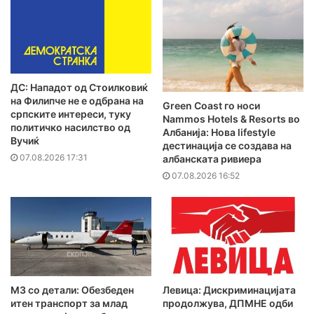
ДС: Нападот од Стоилковиќ
на Филипче не е одбрана на
Green Coast го носи
српските интереси, туку
Nammos Hotels & Resorts во
политичко насилство од
Албанија: Нова lifestyle
Вучиќ
дестинација се создава на
07.08.2026 17:31
албанската ривиера
07.08.2026 16:52
MЗ со детали: Обезбеден
Левица: Дискриминацијата
итен транспорт за млад
продолжува, ДПМНЕ одби