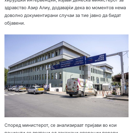
здравство Азир Алиу, додавајќи дека во моментов нема
доволно документирани случаи за тие јавно да бидат
објавени.
Според министерот, се анализираат пријави во кои
пациенти се вратени од закажани операции поради