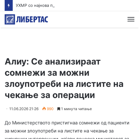
УХМР со најнова прогноза: Најави нестабилно со дожд и грмежи во Куманово, Струмица, Полог и на југот од земјава
М
Алиу: Се анализираат
сомнежи за можни
злоупотреби на листите на
чекање за операции
11.06.2026 21:26
990
1 минута читање
До Министерството пристигнаа сомнежи од пациенти
за можни злоупотреби на листите на чекање за
хируршки интервенции, изјави денеска министерот за