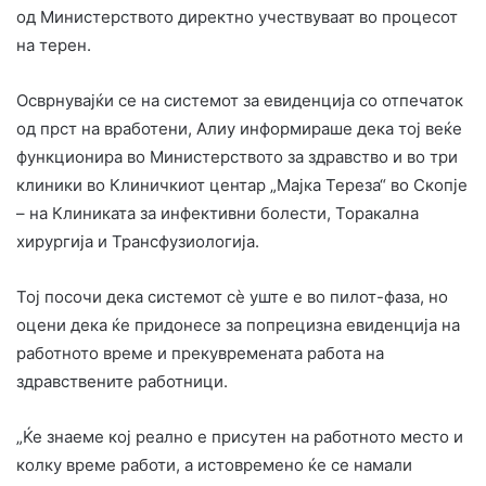
од Министерството директно учествуваат во процесот
на терен.
Осврнувајќи се на системот за евиденција со отпечаток
од прст на вработени, Алиу информираше дека тој веќе
функционира во Министерството за здравство и во три
клиники во Клиничкиот центар „Мајка Тереза“ во Скопје
– на Клиниката за инфективни болести, Торакална
хирургија и Трансфузиологија.
Тој посочи дека системот сè уште е во пилот-фаза, но
оцени дека ќе придонесе за попрецизна евиденција на
работното време и прекувремената работа на
здравствените работници.
„Ќе знаеме кој реално е присутен на работното место и
колку време работи, а истовремено ќе се намали