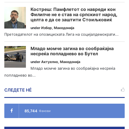
Костреш: Памфлетот со навреди кон
Филипче не е став на српскиот народ,
целта е да се заштити Стоиљковиќ
under
Избор
,
Македонија
Претседателот на опозициската Лига на социјалдемократи...
Младо момче загина во сообраќајна
несреќа попладнево во Бутел
under
Актуелно
,
Македонија
Младо момче загина во сообраќајна несреќа
попладнево во...
СЛЕДЕТЕ НÉ
85,744
Фанови