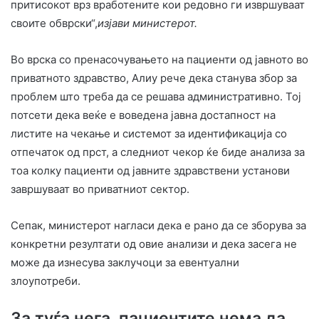
притисокот врз вработените кои редовно ги извршуваат
своите обврски“,
изјави министерот.
Во врска со пренасочувањето на пациенти од јавното во
приватното здравство, Алиу рече дека станува збор за
проблем што треба да се решава административно. Тој
потсети дека веќе е воведена јавна достапност на
листите на чекање и системот за идентификација со
отпечаток од прст, а следниот чекор ќе биде анализа за
тоа колку пациенти од јавните здравствени установи
завршуваат во приватниот сектор.
Сепак, министерот нагласи дека е рано да се зборува за
конкретни резултати од овие анализи и дека засега не
може да изнесува заклучоци за евентуални
злоупотреби.
За туѓа нега, пациентите нема да