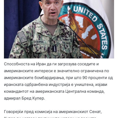
Способноста на Иран да ги загрозува соседите и
американските интереси е значително ограничена по
американските бомбардирања, при што 90 проценти од
иранската одбранбена индустрија е уништена, изјави
командантот на американската Централна команда,
адмирал Бред Купер.
Говорејќи пред комисија на американскиот Сенат,