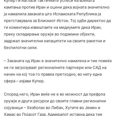
Купер ги нагласи тактичките успеси на воената
кампања против Иран и оцени дека војната значително
ја намалила заканата што Исламската Република ја
претставувала за Блискиот Исток. Тој одби директно да
ги коментира извештаите на медиумите дека Иран,
преку складирање оружје во подземни објекти,
задржал значителни капацитети на своите ракетни и
беспилотни сили.
– Заканата од Иран е значително намалена и тие повеќе
не ги загрозуваат регионалните партнери или САД на
начин на кој тоа го правеа претходно, во ниту една
сфера – изјави Купер.
Според него, Иран веќе не е во можност да префрла
оружје и други ресурси до своите главни регионални
сојузници – Хезболах во Либан, Хутите во Јемен и
Хамас во Појасот Газа. Адмиралот истакна дека тие