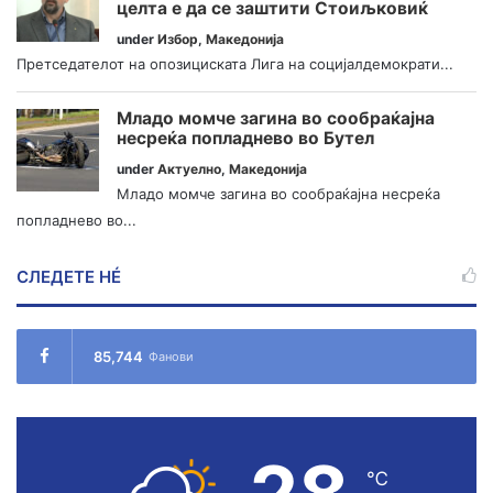
целта е да се заштити Стоиљковиќ
under
Избор
,
Македонија
Претседателот на опозициската Лига на социјалдемократи...
Младо момче загина во сообраќајна
несреќа попладнево во Бутел
under
Актуелно
,
Македонија
Младо момче загина во сообраќајна несреќа
попладнево во...
СЛЕДЕТЕ НÉ
85,744
Фанови
℃