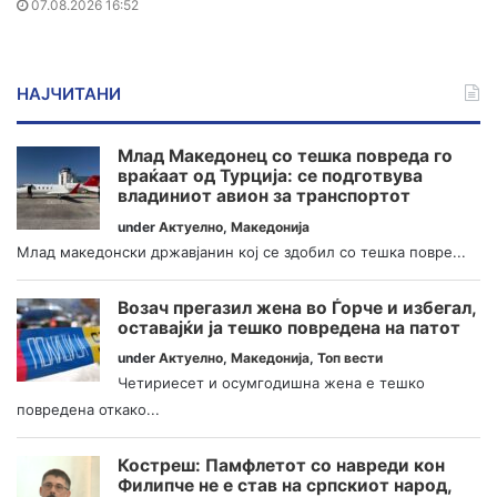
07.08.2026 16:52
НАЈЧИТАНИ
Млад Македонец со тешка повреда го
враќаат од Турција: се подготвува
владиниот авион за транспортот
under
Актуелно
,
Македонија
Млад македонски државјанин кој се здобил со тешка повре...
Возач прегазил жена во Ѓорче и избегал,
оставајќи ја тешко повредена на патот
under
Актуелно
,
Македонија
,
Топ вести
Четириесет и осумгодишна жена е тешко
повредена откако...
Костреш: Памфлетот со навреди кон
Филипче не е став на српскиот народ,