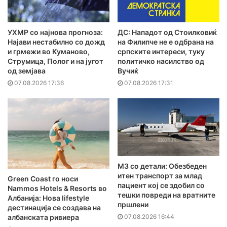
УХМР со најнова прогноза:
ДС: Нападот од Стоилковиќ
Најави нестабилно со дожд
на Филипче не е одбрана на
и грмежи во Куманово,
српските интереси, туку
Струмица, Полог и на југот
политичко насилство од
од земјава
Вучиќ
07.08.2026 17:36
07.08.2026 17:31
MЗ со детали: Обезбеден
итен транспорт за млад
Green Coast го носи
пациент кој се здобил со
Nammos Hotels & Resorts во
тешки повреди на вратните
Албанија: Нова lifestyle
пршлени
дестинација се создава на
07.08.2026 16:44
албанската ривиера