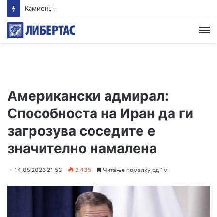
Камионџиите од Западен Балкан ќе блокираат граници бидејќи Брисел ги игнорира нивните барања
М
Американски адмирал:
Способноста на Иран да ги
загрозува соседите е
значително намалена
14.05.2026 21:53
2,435
Читање помалку од 1м