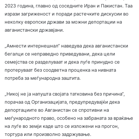
2023 година, главно од соседните Иран и Пакистан. Таа
изрази загриженост и поради растечките дискусии во
неколку европски држави за можни депортации на
авганистански државјани.
„Амнести интернешнал“ наведува дека авганистански
бегалци се неправедно приведувани, дека цели
семејства се разделуваат и дека луѓе принудно се
протеруваат без соодветна проценка на нивната
потреба за меѓународна заштита.
„Никој не ја напушта својата татковина без причина“,
порачаа од Организацијата, предупредувајќи дека
депортациите во Авганистан се спротивни на
меѓународното право, особено на забраната за враќање
на луѓе во земји каде што се изложени на прогон,
тортура или произволно задржување.