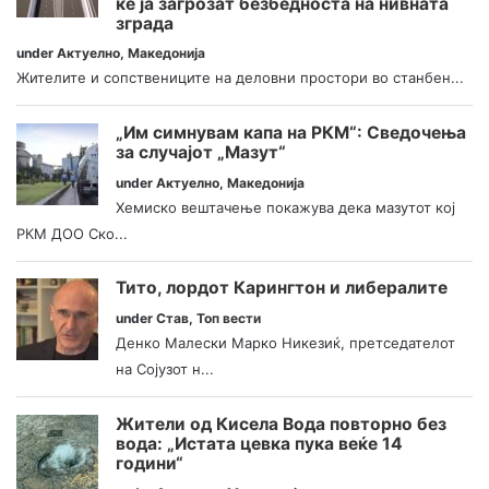
ќе ја загрозат безбедноста на нивната
зграда
under
Актуелно
,
Македонија
Жителите и сопствениците на деловни простори во станбен...
„Им симнувам капа на РКМ“: Сведочења
за случајот „Мазут“
under
Актуелно
,
Македонија
Хемиско вештачење покажува дека мазутот кој
РКМ ДОО Ско...
Тито, лордот Карингтон и либералите
under
Став
,
Топ вести
Денко Малески Марко Никезиќ, претседателот
на Сојузот н...
Жители од Кисела Вода повторно без
вода: „Истата цевка пука веќе 14
години“