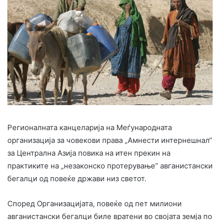
Регионалната канцеларија на Меѓународната
организација за човекови права „Амнести интернешнал“
за Централна Азија повика на итен прекин на
практиките на „незаконско протерување“ авганистански
бегалци од повеќе држави низ светот.
Според Организацијата, повеќе од пет милиони
авганистански бегалци биле вратени во својата земја по