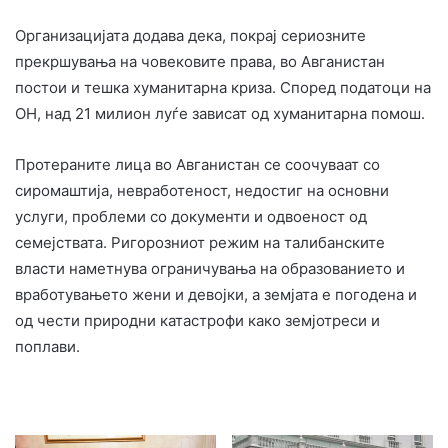
Организацијата додава дека, покрај сериозните
прекршувања на човековите права, во Авганистан
постои и тешка хуманитарна криза. Според податоци на
ОН, над 21 милион луѓе зависат од хуманитарна помош.
Протераните лица во Авганистан се соочуваат со
сиромаштија, невработеност, недостиг на основни
услуги, проблеми со документи и одвоеност од
семејствата. Ригорозниот режим на талибанските
власти наметнува ограничувања на образованието и
вработувањето жени и девојки, а земјата е погодена и
од чести природни катастрофи како земјотреси и
поплави.