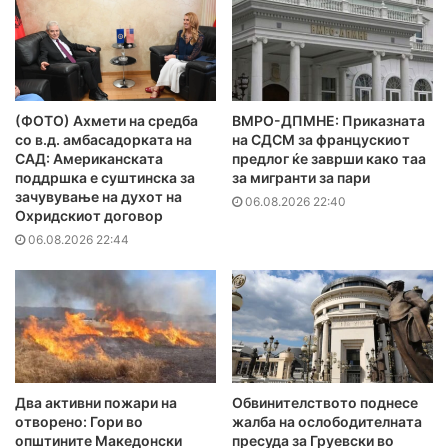
(ФОТО) Ахмети на средба
ВМРО-ДПМНЕ: Приказната
со в.д. амбасадорката на
на СДСМ за францускиот
САД: Американската
предлог ќе заврши како таа
поддршка е суштинска за
за мигранти за пари
зачувување на духот на
06.08.2026 22:40
Охридскиот договор
06.08.2026 22:44
Два активни пожари на
Обвинителството поднесе
отворено: Гори во
жалба на ослободителната
општините Македонски
пресуда за Груевски во