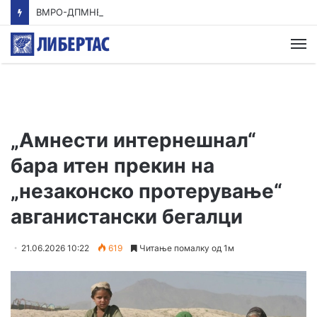
ВМРО-ДПМНЕ: Приказната на СДСМ за францускиот предлог ќе заврши како таа за мигранти за пари
М
„Амнести интернешнал“
бара итен прекин на
„незаконско протерување“
авганистански бегалци
21.06.2026 10:22
619
Читање помалку од 1м