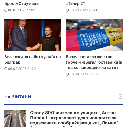
Брод и Струмица
,,Талир 2″
06.08.2026 22:31
06.08.2026 21:41
Зеленски во сабота доаѓа во
Возач прегазил жена во
Белград
Ѓорче и избегал, оставајќи ја
тешко повредена на патот
06.08.2026 21:29
06.08.2026 21:03
НАЈЧИТАНИ
Околу 800 жители од улицата „Антон
Попов 1“ стравуваат дека ископите за
подземната сообраќајница кај „Лимак“