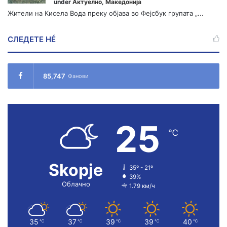
under
Актуелно
,
Македонија
Жители на Кисела Вода преку објава во Фејсбук групата „...
СЛЕДЕТЕ НÉ
85,747
Фанови
25
℃
Skopje
35º - 21º
39%
Облачно
1.79 км/ч
35
37
39
39
40
℃
℃
℃
℃
℃