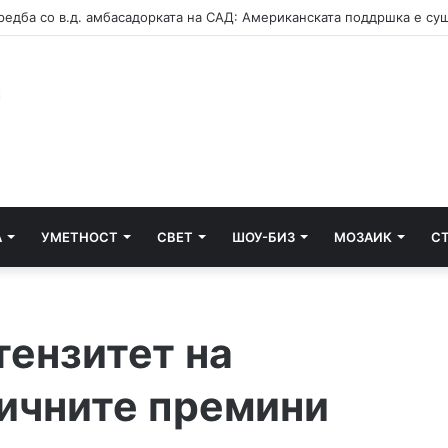
А
УМЕТНОСТ
СВЕТ
ШОУ-БИЗ
МОЗАИК
С
ензитет на
ничните премини