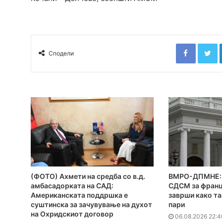
Faceboo
T
Сподели
(ФОТО) Ахмети на средба со в.д.
ВМРО-ДПМНЕ: 
амбасадорката на САД:
СДСМ за франц
Американската поддршка е
заврши како та
суштинска за зачувување на духот
пари
на Охридскиот договор
06.08.2026 22:4