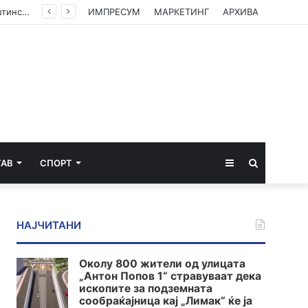
(ФОТО) Ахмети на средба со в.д. амбасадорката на САД: Американската поддршка е суштинска за зачувување на духот на Охридскиот договор
ИМПРЕСУМ
МАРКЕТИНГ
АРХИВА
Sidebar
Пребарај
ТАВ
СПОРТ
за
НАЈЧИТАНИ
Околу 800 жители од улицата
„Антон Попов 1“ стравуваат дека
ископите за подземната
сообраќајница кај „Лимак“ ќе ја