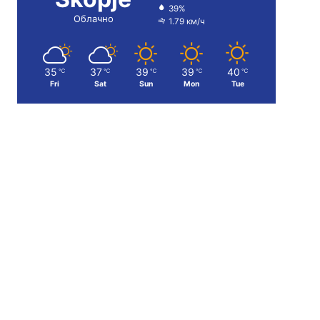
39%
Облачно
1.79 км/ч
35
37
39
39
40
℃
℃
℃
℃
℃
Fri
Sat
Sun
Mon
Tue