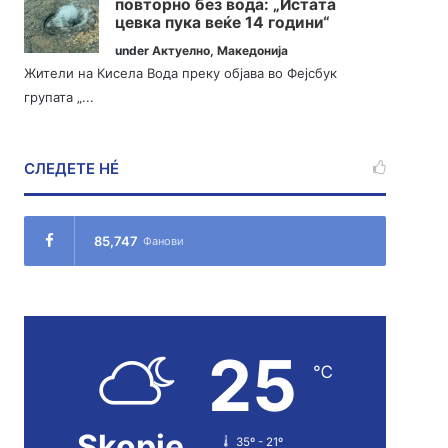
повторно без вода: „Истата
цевка пука веќе 14 години“
under
Актуелно
,
Македонија
Жители на Кисела Вода преку објава во Фејсбук
групата „...
СЛЕДЕТЕ НÉ
85,747
Фанови
25
℃
Skopje
35º - 21º