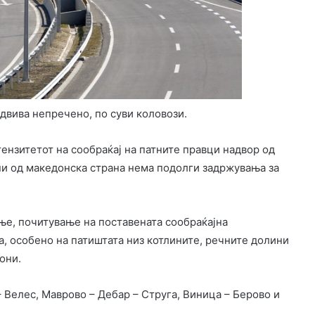
двива непречено, по суви коловози.
ензитетот на сообраќај на патните правци надвор од
ни од македонска страна нема подолги задржувања за
е, почитување на поставената сообраќајна
а, особено на патиштата низ котлините, речните долини
они.
 Велес, Маврово – Дебар – Струга, Виница – Берово и