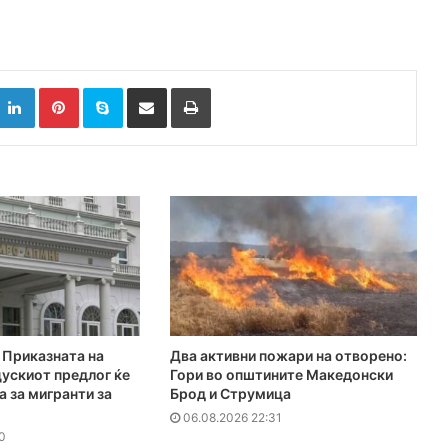
k
witter
LinkedIn
Pinterest
Skype
Сподели преку Е-маил
Испринтај
Приказната на
Два активни пожари на отворено:
ускиот предлог ќе
Гори во општините Македонски
а за мигранти за
Брод и Струмица
06.08.2026 22:31
0