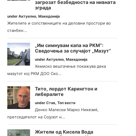
загрозат безбедноста на нивната
зграда
under
Актуелно
,
Македонија
Жителите и сопствениците на деловни простори во
станбен...
„Им симнувам капа на РКМ“:
Сведочења за случајот „Мазут“
under
Актуелно
,
Македонија
Хемиско вештачење покажува дека
мазутот кој РКМ ДОО Ско...
Тито, лордот Карингтон и
либералите
under
Став
,
Топ вести
Денко Малески Марко Никезиќ,
претседателот на Сојузот н...
Жители од Кисела Вода