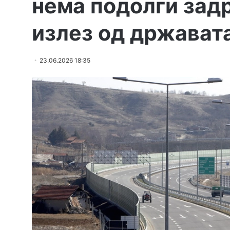
нема подолги зад
излез од држават
23.06.2026 18:35