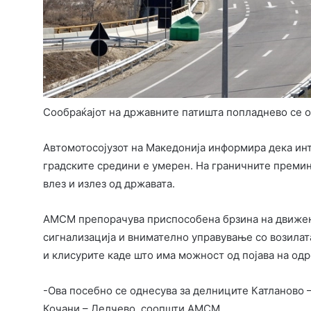
Сообраќајот на државните патишта попладнево се о
Автомотосојузот на Македонија информира дека инт
градските средини е умерен. На граничните преми
влез и излез од државата.
АМСМ препорачува приспособена брзина на движењ
сигнализација и внимателно управување со возилат
и клисурите каде што има можност од појава на одр
-Ова посебно се однесува за делниците Катланово –
Кочани – Делчево, соопшти АМСМ