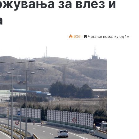
ржувања за влез и
а
936
Читање помалку од 1м