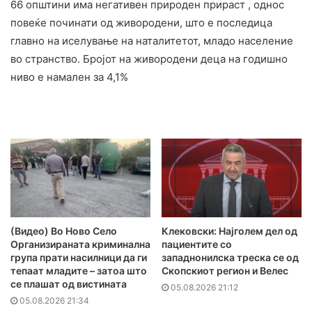
66 општини има негативен природен прираст , однос
повеќе починати од живородени, што е последица
главно на иселување на наталитетот, младо население
во странство. Бројот на живородени деца на годишно
ниво е намален за 4,1%
(Видео) Во Ново Село
Клековски: Најголем дел од
Организираната криминална
пациентите сo
група прати насилници да ги
западнонилска треска се од
тепаат младите – затоа што
Скопскиот регион и Велес
се плашат од вистината
05.08.2026 21:12
05.08.2026 21:34