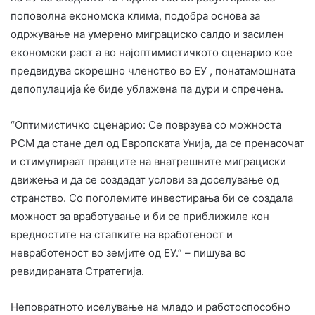
поповолна економска клима, подобра основа за
одржување на умерено миграциско салдо и засилен
економски раст а во најоптимистичкото сценарио кое
предвидува скорешно членство во ЕУ , понатамошната
депопулација ќе биде ублажена па дури и спречена.
“Оптимистичко сценарио: Се поврзува со можноста
РСМ да стане дел од Европската Унија, да се пренасочат
и стимулираат правците на внатрешните миграциски
движења и да се создадат услови за доселување од
странство. Со поголемите инвестирања би се создала
можност за вработување и би се приближиле кон
вредностите на стапките на вработеност и
невработеност во земјите од ЕУ.” – пишува во
ревидираната Стратегија.
Неповратното иселување на младо и работоспособно