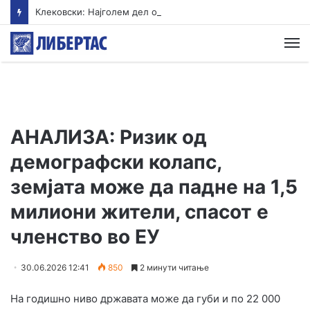
Клековски: Најголем дел од пациентите сo западнонилска треска се од Скопскиот регион и Велес
М
АНАЛИЗА: Ризик од
демографски колапс,
земјата може да падне на 1,5
милиони жители, спасот е
членство во ЕУ
30.06.2026 12:41
850
2 минути читање
На годишно ниво државата може да губи и по 22 000