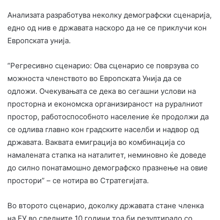
Анализата разработува неколку демографски сценарија,
едно од нив е државата наскоро да не се приклучи кон
Европската унија.
“Регресивно сценарио: Ова сценарио се поврзува со
можноста членството во Европската Унија да се
одложи. Очекувањата се дека во сегашни услови на
просторна и економска организираност на руралниот
простор, работоспособното население ќе продолжи да
се одлива главно кон градските населби и надвор од
државата. Ваквата емиграција во комбинација со
намалената стапка на наталитет, неминовно ќе доведе
до силно понатамошно демографско празнење на овие
простори” – се нотира во Стратегијата.
Во второто сценарио, доколку државата стане членка
на ЕУ во следните 10 години тоа би резултирало со