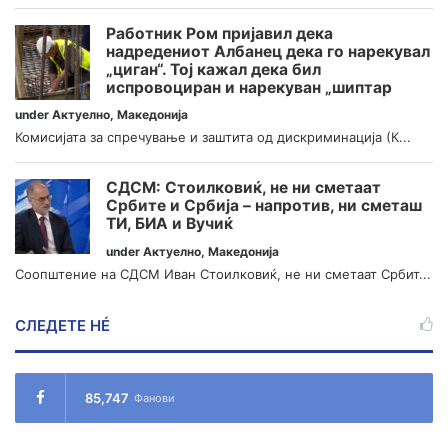
Работник Ром пријавил дека
надредениот Албанец дека го нарекувал
„циган“. Тој кажал дека бил
испровоциран и нарекуван „шиптар
under
Актуелно
,
Македонија
Комисијата за спречување и заштита од дискриминација (К...
СДСМ: Стоилковиќ, не ни сметаат
Србите и Србија – напротив, ни сметаш
ТИ, БИА и Вучиќ
under
Актуелно
,
Македонија
Соопштение на СДСМ Иван Стоилковиќ, не ни сметаат Србит...
СЛЕДЕТЕ НÉ
85,747
Фанови