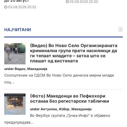
до 20 август
05.08.2026 20:30
05.08.2026 20:52
НАЈЧИТАНИ
(Видео) Во Ново Село Организираната
криминална група прати насилници да
ги тепаат младите – затоа што се
плашат од вистината
under
Видео
,
Македонија
Соопштение на СДСМ Во Ново Село денеска мирни млади
соц...
(Фото) Македонци во Пефкохори
останаа без регистарски таблички
under
Актуелно
,
Избор
,
Македонија
Во Фејсбук групата „Грчка Инфо“ е објавено
предупредува...