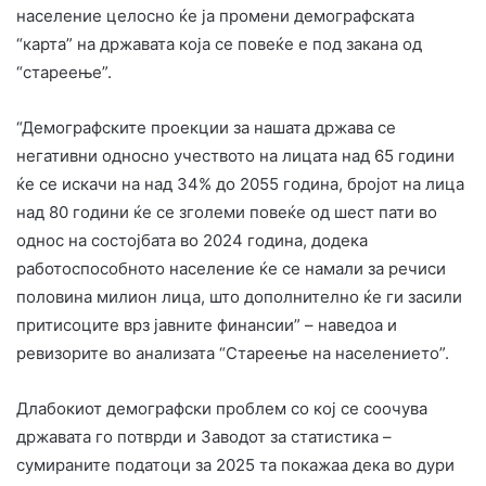
население целосно ќе ја промени демографската
“карта” на државата која се повеќе е под закана од
“стареење”.
“Демографските проекции за нашата држава се
негативни односно учеството на лицата над 65 години
ќе се искачи на над 34% до 2055 година, бројот на лица
над 80 години ќе се зголеми повеќе од шест пати во
однос на состојбата во 2024 година, додека
работоспособното население ќе се намали за речиси
половина милион лица, што дополнително ќе ги засили
притисоците врз јавните финансии” – наведоа и
ревизорите во анализата “Стареење на населението”.
Длабокиот демографски проблем со кој се соочува
државата го потврди и Заводот за статистика –
сумираните податоци за 2025 та покажаа дека во дури