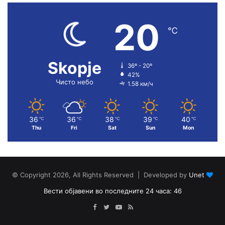
20
℃
Skopje
36º - 20º
42%
Чисто небо
1.58 км/ч
36
36
38
39
40
℃
℃
℃
℃
℃
Thu
Fri
Sat
Sun
Mon
© Copyright 2026, All Rights Reserved | Developed by
Unet
Вести објавени во последните 24 часа: 46
Facebook
Twitter
YouTube
RSS