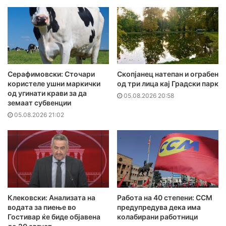
Серафимовски: Сточари
Скопјанец натепан и ограбен
користеле ушни маркички
од три лица кај Градски парк
од угинати крави за да
05.08.2026 20:58
земаат субвенции
05.08.2026 21:02
Клековски: Анализата на
Работа на 40 степени: ССМ
водата за пиење во
предупредува дека има
Гостивар ќе биде објавена
колабирани работници