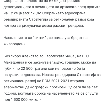
Скорешното членство во ЕУ би ја спречило
депопулацијата а позицијата на државата пред вратите
на ЕУ ќе ја засили. До Собранието адресирана
ревидираната Стратегија за регионален развој која
нотира загрижувачки демографски трендови.
Населението се “ситни” , се намалува бројот на
живородени
Без скоро членство во Европската Унија , на Р. С
Македонија и се заканува егзодус, годишно може да
губи и по 22 500 граѓани кои неповратно би ја
напуштиле државата. Новата ревидирана Стратегија за
регионален развој на РСМ 2021-2031 открива
алармантни демографски прогнози. Од сега па за пет
години, вкупната бројка на населението ќе се спушти
под 1 600 000 жители.