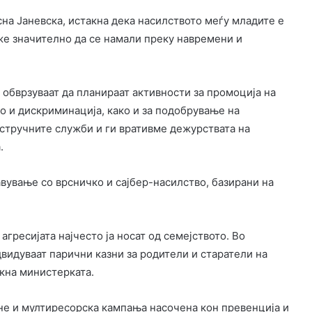
сна Јаневска, истакна дека насилството меѓу младите е
оже значително да се намали преку навремени и
 обврзуваат да планираат активности за промоција на
о и дискриминација, како и за подобрување на
 стручните служби и ги вративме дежурствата на
.
вување со врсничко и сајбер-насилство, базирани на
агресијата најчесто ја носат од семејството. Во
видуваат парични казни за родители и старатели на
акна министерката.
чне и мултиресорска кампања насочена кон превенција и