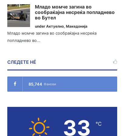
Младо момче загина во
сообраќајна несреќа попладнево
во Бутел
under
Актуелно
,
Македонија
Младо момче загина во сообраќајна несреќа
попладнево во...
СЛЕДЕТЕ НÉ
85,744
Фанови
33
℃