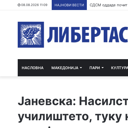
Ристовски: Карпалак
08.08.2026 11:09
НАЈНОВИ ВЕСТИ
НАСЛОВНА
МАКЕДОНИЈА
ПАРИ
КУЛТУР
Јаневска: Насилст
училиштето, туку 