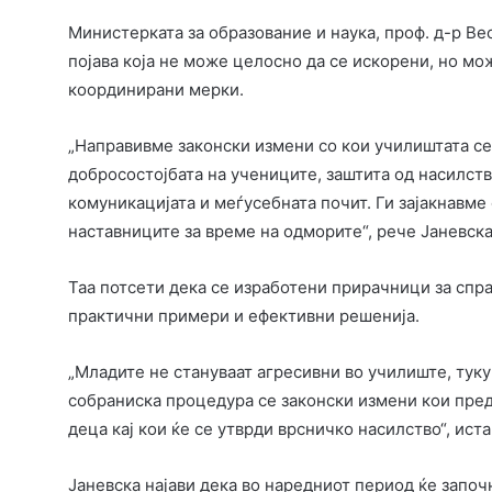
Министерката за образование и наука, проф. д-р Ве
појава која не може целосно да се искорени, но м
координирани мерки.
„Направивме законски измени со кои училиштата се
добросостојбата на учениците, заштита од насилств
комуникацијата и меѓусебната почит. Ги зајакнавме
наставниците за време на одморите“, рече Јаневска
Таа потсети дека се изработени прирачници за спра
практични примери и ефективни решенија.
„Младите не стануваат агресивни во училиште, туку 
собраниска процедура се законски измени кои пред
деца кај кои ќе се утврди врсничко насилство“, ист
Јаневска најави дека во наредниот период ќе запо