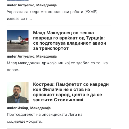
under
Актуелно
,
Македонија
Управата за хидрометеоролошки работи (УХМР)
излезе со н...
Млад Македонец со тешка
повреда го враќаат од Турција:
се подготвува владиниот авион
за транспортот
under
Актуелно
,
Македонија
Млад македонски државјанин кој се здобил со тешка
повре...
Костреш: Памфлетот со навреди
кон Филипче не е став на
српскиот народ, целта е да се
заштити Стоиљковиќ
under
Избор
,
Македонија
Претседателот на опозициската Лига на
социјалдемократи...