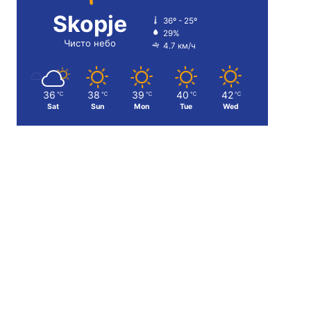
Skopje
36º - 25º
29%
Чисто небо
4.7 км/ч
36
38
39
40
42
℃
℃
℃
℃
℃
Sat
Sun
Mon
Tue
Wed