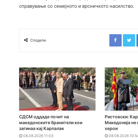
справување со семејното и врсничкото насилство.
Faceboo
T
Сподели
СДСМ оддаде почит на
Ристовски: Кар
македонските бранители кои
Македонија не 
загинаа кај Карпалак
херои
08.08.2026 11:03
08.08.2026 10:5