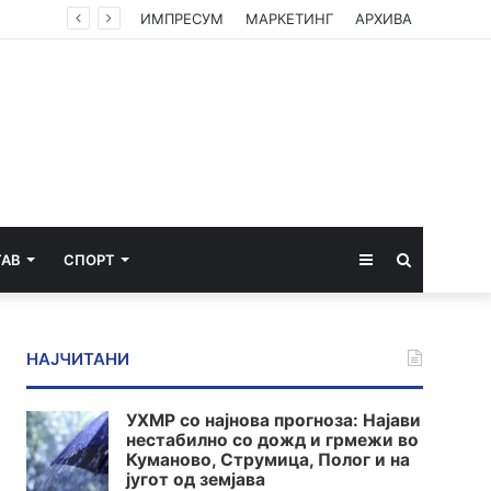
ИМПРЕСУМ
МАРКЕТИНГ
АРХИВА
Sidebar
Пребарај
ТАВ
СПОРТ
за
НАЈЧИТАНИ
УХМР со најнова прогноза: Најави
нестабилно со дожд и грмежи во
Куманово, Струмица, Полог и на
југот од земјава