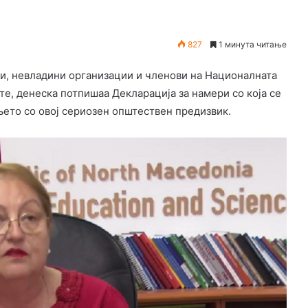
827
1 минута читање
ии, невладини организации и членови на Националната
те, денеска потпишаа Декларација за намери со која се
њето со овој сериозен општествен предизвик.