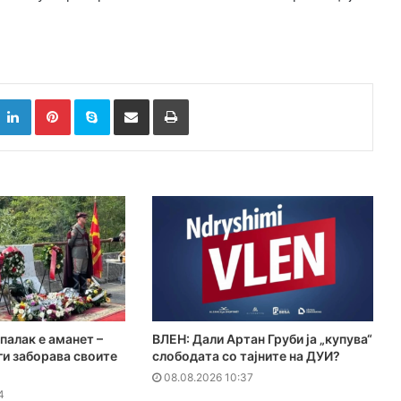
k
witter
LinkedIn
Pinterest
Skype
Сподели преку Е-маил
Испринтај
палак е аманет –
ВЛЕН: Дали Артан Груби ја „купува“
ги заборава своите
слободата со тајните на ДУИ?
08.08.2026 10:37
4