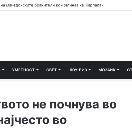
 е аманет – Македонија не ги заборава своите херои
А
УМЕТНОСТ
СВЕТ
ШОУ-БИЗ
МОЗАИК
С
вото не почнува во
најчесто во