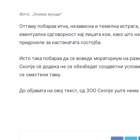
Фото: „Анима мунди“
Оттаму побараа итна, независна и темелна истрага,
евентуална одговорност кај лицата кои, како што 
придонеле за настанатата состојба.
Исто така побараа да се воведе мораториум на ра
Скопје сè додека не се обезбедат соодветни услови
се сместени таму.
До објавата на овој текст, од ЗОО Скопје уште нем
Faceboo
T