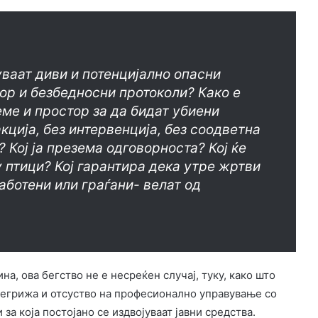
чуваат диви и потенцијално опасни
ор и безбедносни протоколи? Како е
ме и простор за да бидат убиени
кција, без интервенција, без соодветна
? Кој ја презема одговорноста? Кој ќе
у птици? Кој гарантира дека утре жртви
аботени или граѓани- велат од
а, ова бегство не е несреќен случај, туку, како што
 негрижа и отсуство на професионално управување со
за која постојано се издвојуваат јавни средства.