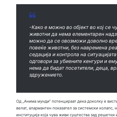
-Како е можно во објект во кој се 
животни да нема елементарен надз
можно да се овозможи доволно вре
повеќе животни, без навремена реа
седација и контрола на ситуацијата
одговори за убиените кенгури и ем
нема да бидат посетители, деца, вр
здружението.
Од „Анима мунди“ потенцираат дека доколку е вистин
велат, алармантен показател за системски колапс,
институција која чува живи суштества зад решетки и 