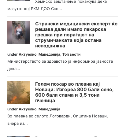
Хемиско вештачење покажува дека
мазутот кој РКМ ДОО Ско...
Странски медицински експерт ќе
решава дали имало лекарска
грешка при пораѓајот на
струмичанката која остана
неподвижна
under
Актуелно
,
Македонија
,
Топ вести
Министерството за здравство ја информира јавноста
дека...
Голем пожар во плевна кај
Новаци: Изгореа 800 бали сено,
600 бали слама и 3,5 тони
пченица
under
Актуелно
,
Македонија
Во плевна во селото Логоварди, Општина Новаци,
вчера из...