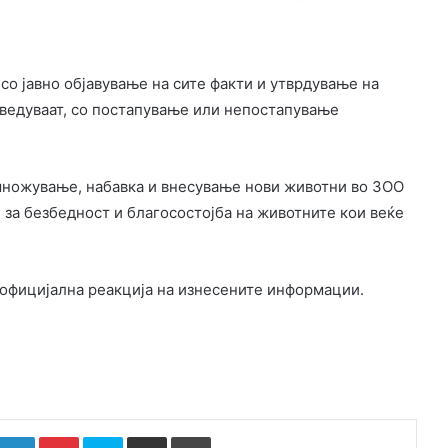
 со јавно објавување на сите факти и утврдување на
наведуваат, со постапување или непостапување
змножување, набавка и внесување нови животни во ЗОО
 за безбедност и благосостојба на животните кои веќе
а официјална реакција на изнесените информации.
k
witter
LinkedIn
Pinterest
Skype
Сподели преку Е-маил
Испринтај