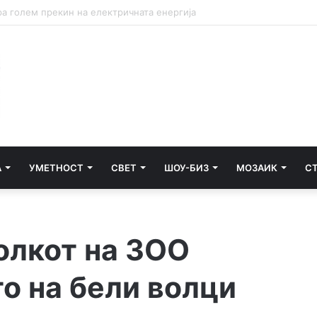
ораат да имаат пристап до информации
А
УМЕТНОСТ
СВЕТ
ШОУ-БИЗ
МОЗАИК
С
олкот на ЗОО
то на бели волци