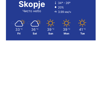
Skopje
34º - 26º
20%
Чисто небо
3.99 км/ч
33
36
39
39
41
℃
℃
℃
℃
℃
Fri
Sat
Sun
Mon
Tue