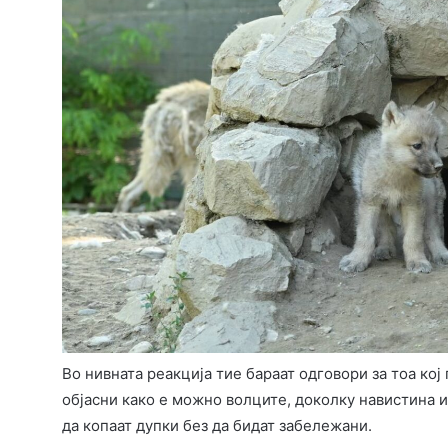
Во нивната реакција тие бараат одговори за тоа кој 
објасни како е можно волците, доколку навистина 
да копаат дупки без да бидат забележани.