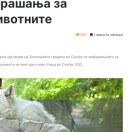
прашања за
ивотните
950
1 минута читање
раа одговори од Зоолошката градина во Скопје по информациите за
увањето на кенгури и ему птици во Скопје ЗОО.