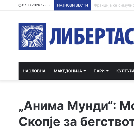
ССНМ: Новинарите м
07.08.2026 12:06
НАЈНОВИ ВЕСТИ
НАСЛОВНА
МАКЕДОНИЈА
ПАРИ
КУЛТУР
„Анима Мунди“: М
Скопје за бегство