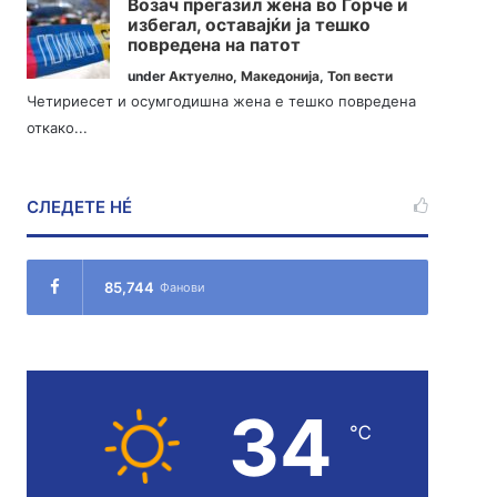
Возач прегазил жена во Ѓорче и
избегал, оставајќи ја тешко
повредена на патот
under
Актуелно
,
Македонија
,
Топ вести
Четириесет и осумгодишна жена е тешко повредена
откако...
СЛЕДЕТЕ НÉ
85,744
Фанови
34
℃