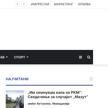
ИМПРЕСУМ
МАРКЕТИНГ
АРХИВА
Sidebar
Пребарај
ТАВ
СПОРТ
за
НАЈЧИТАНИ
„Им симнувам капа на РКМ“:
Сведочења за случајот „Мазут“
under
Актуелно
,
Македонија