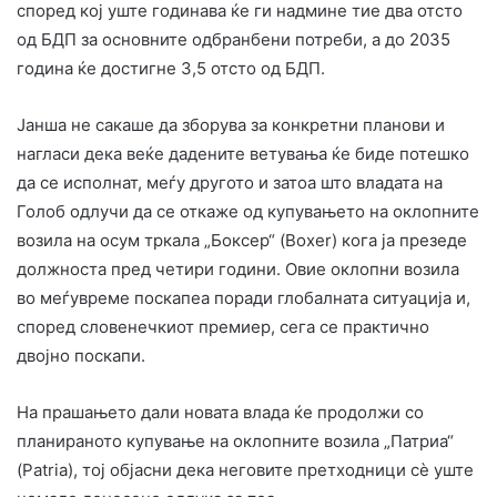
според кој уште годинава ќе ги надмине тие два отсто
од БДП за основните одбранбени потреби, а до 2035
година ќе достигне 3,5 отсто од БДП.
Јанша не сакаше да зборува за конкретни планови и
нагласи дека веќе дадените ветувања ќе биде потешко
да се исполнат, меѓу другото и затоа што владата на
Голоб одлучи да се откаже од купувањето на оклопните
возила на осум тркала „Боксер“ (Boxer) кога ја презеде
должноста пред четири години. Овие оклопни возила
во меѓувреме поскапеа поради глобалната ситуација и,
според словенечкиот премиер, сега се практично
двојно поскапи.
На прашањето дали новата влада ќе продолжи со
планираното купување на оклопните возила „Патриа“
(Patria), тој објасни дека неговите претходници сè уште