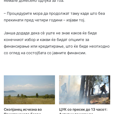
немале донесено одлука за тоа.
– Процедурите мора да продолжат таму каде што беа
прекинати пред четири години – изјави тој.
Јанша додаде дека сè уште не знае каков ќе биде
конечниот избор и какви ќе бидат опциите за
финансирање или кредитирање, што ќе биде неопходно
со оглед на состојбата со јавните финансии.
Скопјанец исчезна во
ЦУК со пресек до 13 часот: