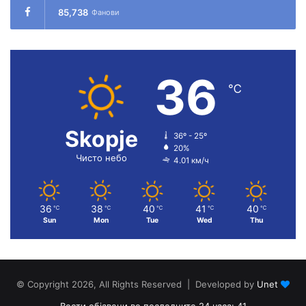
85,738
Фанови
36
℃
Skopje
36º - 25º
20%
Чисто небо
4.01 км/ч
36
38
40
41
40
℃
℃
℃
℃
℃
Sun
Mon
Tue
Wed
Thu
© Copyright 2026, All Rights Reserved | Developed by
Unet