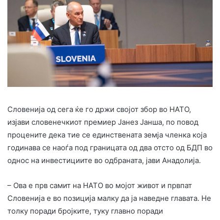
Словенија од сега ќе го држи својот збор во НАТО,
изјави словенечкиот премиер Јанез Јанша, по повод
процените дека тие се единствената земја членка која
годинава се наоѓа под границата од два отсто од БДП во
однос на инвестициите во одбраната, јави Анадолија.
– Ова е прв самит на НАТО во мојот живот и првпат
Словенија е во позиција малку да ја наведне главата. Не
толку поради бројките, туку главно поради