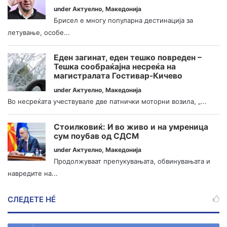
under
Актуелно
,
Македонија
Брисел е многу популарна дестинација за
летување, особе...
Еден загинат, еден тешко повреден –
Тешка сообраќајна несреќа на
магистралата Гостивар-Кичево
under
Актуелно
,
Македонија
Во несреќата учествувале две патнички моторни возила, „...
Стоилковиќ: И во живо и на умреница
сум поубав од СДСМ
under
Актуелно
,
Македонија
Продолжуваат препукувањата, обвинувањата и
навредите на...
СЛЕДЕТЕ НÉ