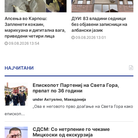
Апсења во Карпош:
ДУИ: 83 владини седници
Запленети кокаин,
без објавени записници на
марихуана и дигитална вага,
албански јазик
приведени четири лица
09.08.2026 13:01
09.08.2026 13:54
НАЈЧИТАНИ
Епископот Партениј на Света Гора,
првпат по 36 години
under
Актуелно
,
Македонија
„Ова е неговото прво доаѓање на Света Гора како
епископ...
СДСМ: Со нетрпение го чекаме
Мицкоски од екскурзија