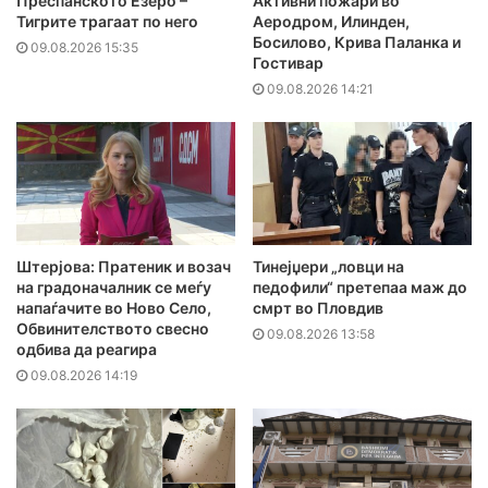
Преспанското Езеро –
Активни пожари во
Тигрите трагаат по него
Аеродром, Илинден,
Босилово, Крива Паланка и
09.08.2026 15:35
Гостивар
09.08.2026 14:21
Штерјова: Пратеник и возач
Тинејџери „ловци на
на градоначалник се меѓу
педофили“ претепаа маж до
напаѓачите во Ново Село,
смрт во Пловдив
Обвинителството свесно
09.08.2026 13:58
одбива да реагира
09.08.2026 14:19