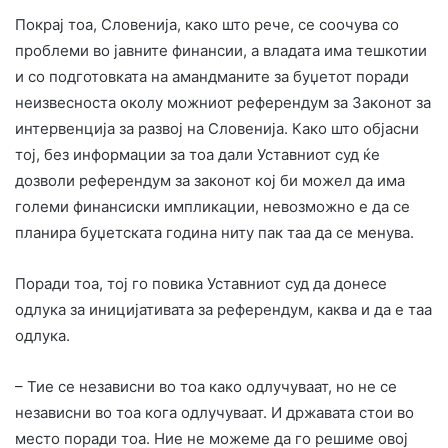
Покрај тоа, Словенија, како што рече, се соочува со
проблеми во јавните финансии, а владата има тешкотии
и со подготовката на амандманите за буџетот поради
неизвесноста околу можниот референдум за Законот за
интервенција за развој на Словенија. Како што објасни
тој, без информации за тоа дали Уставниот суд ќе
дозволи референдум за законот кој би можел да има
големи финансиски импликации, невозможно е да се
планира буџетската година ниту пак таа да се менува.
Поради тоа, тој го повика Уставниот суд да донесе
одлука за иницијативата за референдум, каква и да е таа
одлука.
– Тие се независни во тоа како одлучуваат, но не се
независни во тоа кога одлучуваат. И државата стои во
место поради тоа. Ние не можеме да го решиме овој