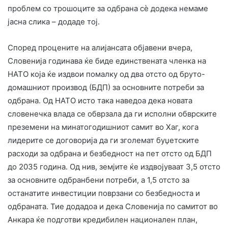
проблем со трошоците за одбрана сè додека немаме
јасна слика – додаде тој.
Според процените на алијансата објавени вчера,
Словенија годинава ќе биде единствената членка на
НАТО која ќе издвои помалку од два отсто од бруто-
домашниот производ (БДП) за основните потреби за
одбрана. Од НАТО исто така наведоа дека новата
словенечка влада се обврзала да ги исполни обврските
преземени на минатогодишниот самит во Хаг, кога
лидерите се договорија да ги зголемат буџетските
расходи за одбрана и безбедност на пет отсто од БДП
до 2035 година. Од нив, земјите ќе издвојуваат 3,5 отсто
за основните одбранбени потреби, а 1,5 отсто за
останатите инвестиции поврзани со безбедноста и
одбраната. Тие додадоа и дека Словенија по самитот во
Анкара ќе подготви кредибилен национален план,