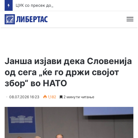
ЦУК со пресек до 13 часот: Активни пожари во Аеродром, Илинден, Босилово, Крива Паланка и Гостивар
М
Јанша изјави дека Словенија
од сега „ќе го држи својот
збор“ во НАТО
08.07.2026 16:23
1,182
2 минути читање