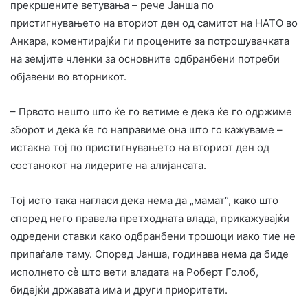
прекршените ветувања – рече Јанша по
пристигнувањето на вториот ден од самитот на НАТО во
Анкара, коментирајќи ги процените за потрошувачката
на земјите членки за основните одбранбени потреби
објавени во вторникот.
– Првото нешто што ќе го ветиме е дека ќе го одржиме
зборот и дека ќе го направиме она што го кажуваме –
истакна тој по пристигнувањето на вториот ден од
состанокот на лидерите на алијансата.
Тој исто така нагласи дека нема да „мамат“, како што
според него правела претходната влада, прикажувајќи
одредени ставки како одбранбени трошоци иако тие не
припаѓале таму. Според Јанша, годинава нема да биде
исполнето сè што вети владата на Роберт Голоб,
бидејќи државата има и други приоритети.