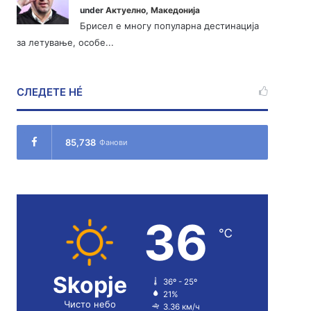
under
Актуелно
,
Македонија
Брисел е многу популарна дестинација
за летување, особе...
СЛЕДЕТЕ НÉ
85,738
Фанови
36
℃
Skopje
36º - 25º
21%
Чисто небо
3.36 км/ч