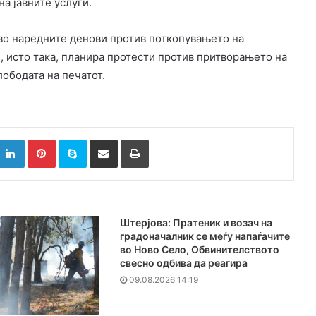
а јавните услуги.
 во наредните денови против поткопувањето на
, исто така, планира протести против притворањето на
ободата на печатот.
k
witter
LinkedIn
Pinterest
Skype
Сподели преку Е-маил
Испринтај
Штерјова: Пратеник и возач на
градоначалник се меѓу напаѓачите
во Ново Село, Обвинителството
свесно одбива да реагира
09.08.2026 14:19