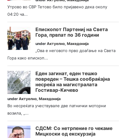
Утрово во СВР Тетово било пријавено дека околу
04:20 ча...
Епископот Партениј на Света
Гора, првпат по 36 години
under
Актуелно
,
Македонија
„Ова е неговото прво доаѓање на Света
Гора како епископ...
Еден загинат, еден тешко
повреден – Тешка сообраќајна
несреќа на магистралата
Гостивар-Кичево
under
Актуелно
,
Македонија
Во несреќата учествувале две патнички моторни
возила, „...
СДСМ: Со нетрпение го чекаме
Мицкоски од екскурзија