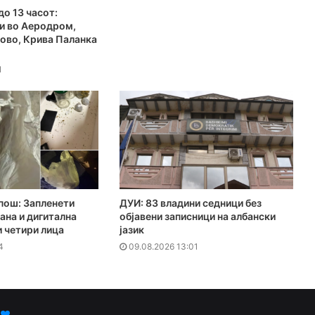
до 13 часот:
и во Аеродром,
ово, Крива Паланка
1
пош: Запленети
ДУИ: 83 владини седници без
ана и дигитална
објавени записници на албански
и четири лица
јазик
4
09.08.2026 13:01