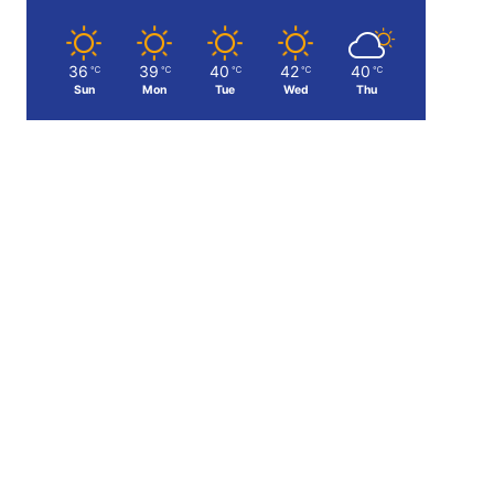
36
39
40
42
40
℃
℃
℃
℃
℃
Sun
Mon
Tue
Wed
Thu