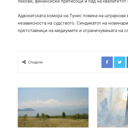
лекови, финансиски притисоци и пад на квалитетот н
Адвокатската комора на Тунис повика на штрајкови
независноста на судството. Синдикатот на новинари
претставници на медиумите и ограничувањата на сл
Faceboo
T
Сподели