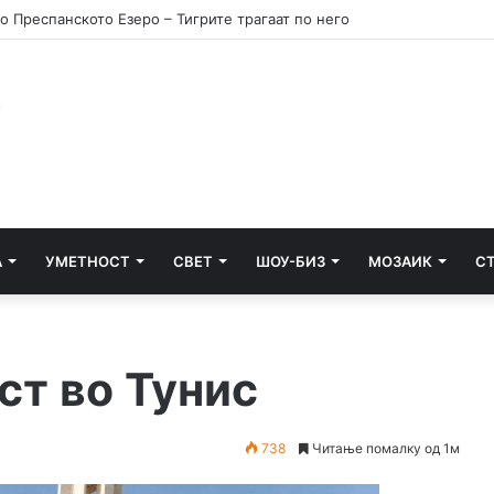
А
УМЕТНОСТ
СВЕТ
ШОУ-БИЗ
МОЗАИК
С
ст во Тунис
738
Читање помалку од 1м