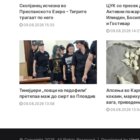
Скопјанец исчезна во
ЦУК со пресек 
Преспанското Езеро – Тигрите
Активни пожар
трагаат по него
Илинден, Босил
и Гостивар
09.08.2026 15:35
09.08.2026 14:2
Тинејџери „ловци на педофили“
Апсења во Кар
претепаа маж до смрт во Пловдив
кокаин, мариху
вага, приведен
09.08.2026 13:58
09.08.2026 13:5
© Copyright 2026, All Rights Reserved | Developed by
Unet