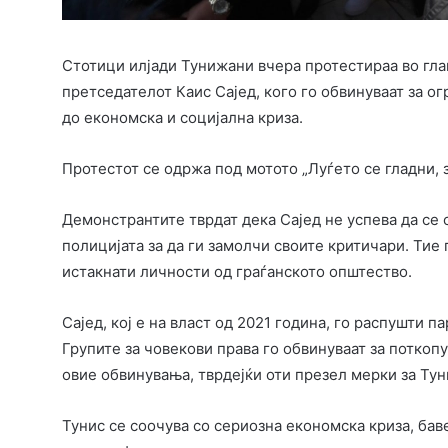
Стотици илјади Тунижани вчера протестираа во глав
претседателот Каис Сајед, кого го обвинуваат за 
до економска и социјална криза.
Протестот се одржа под мотото „Луѓето се гладни, з
Демонстрантите тврдат дека Сајед не успева да се 
полицијата за да ги замолчи своите критичари. Тие 
истакнати личности од граѓанското општество.
Сајед, кој е на власт од 2021 година, го распушти 
Групите за човекови права го обвинуваат за поткопу
овие обвинувања, тврдејќи оти презел мерки за Туни
Тунис се соочува со сериозна економска криза, бав