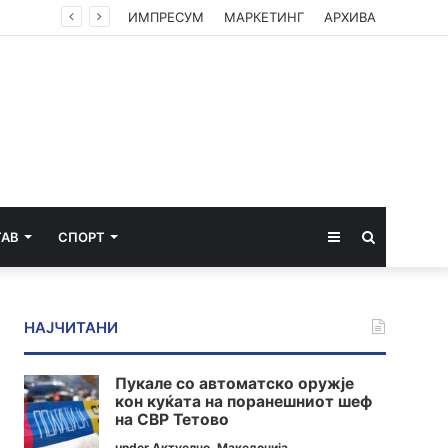
ЦУК со пресек до 13 часот: Активни пожари во Аеродром, Илинден, Босилово, Крива Паланка и Гостивар
ИМПРЕСУМ
МАРКЕТИНГ
АРХИВА
Sidebar
Пребарај
ТАВ
СПОРТ
за
НАЈЧИТАНИ
Пукале со автоматско оружје
кон куќата на поранешниот шеф
на СВР Тетово
under
Актуелно
,
Македонија