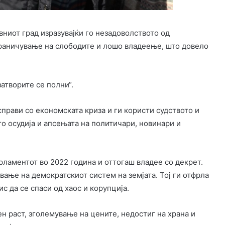
ниот град изразувајќи го незадоволството од
ограничување на слободите и лошо владеење, што довело
атворите се полни“.
справи со економската криза и ги користи судството и
го осудија и апсењата на политичари, новинари и
парламентот во 2022 година и оттогаш владее со декрет.
вање на демократскиот систем на земјата. Тој ги отфрла
с да се спаси од хаос и корупција.
ен раст, зголемување на цените, недостиг на храна и