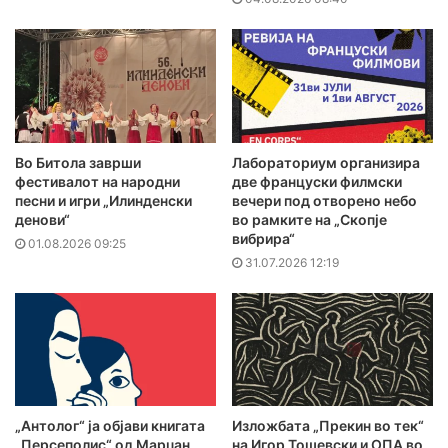
Во Битола заврши
Лабораториум организира
фестивалот на народни
две француски филмски
песни и игри „Илинденски
вечери под отворено небо
денови“
во рамките на „Скопје
вибрира“
01.08.2026 09:25
31.07.2026 12:19
„Антолог“ ја објави книгата
Изложбата „Прекин во тек“
„Персеполис“ од Марџан
на Игор Тошевски и ОПА во