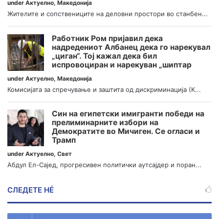
under
Актуелно
,
Македонија
Жителите и сопствениците на деловни простори во станбен...
Работник Ром пријавил дека
надредениот Албанец дека го нарекувал
„циган“. Тој кажал дека бил
испровоциран и нарекуван „шиптар
under
Актуелно
,
Македонија
Комисијата за спречување и заштита од дискриминација (К...
Син на египетски имигранти победи на
прелиминарните избори на
Демократите во Мичиген. Се огласи и
Трамп
under
Актуелно
,
Свет
Абдул Ел-Сајед, прогресивен политички аутсајдер и поран...
СЛЕДЕТЕ НÉ