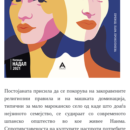
Постојаната присила да се покорува на закоравените
религиозни правила и на машката доминација,
типични за мало мароканско село од каде што доаѓа
нејзиното семејство, се судираат со современото
шпанско општество во кое живее Наима.
Спротивставеноста на културите наспроти потребите