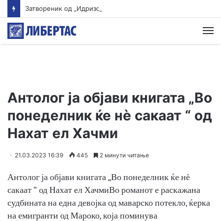
Затвореник од „Идризово“ на викенд-отсуство нападнал девојка во Охрид
М
Антолог ја објави книгата „Во
понеделник ќе нѐ сакаат “ од
Нахат ел Хачми
21.03.2023 16:39
445
2 минути читање
Антолог ја објави книгата „Во понеделник ќе нѐ
сакаат “ од Нахат ел ХачмиВо романот е раскажана
судбината на една девојка од маварско потекло, ќерка
на емигранти од Мароко, која поминува