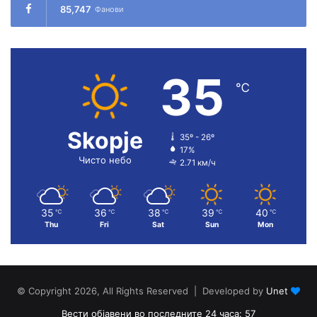
85,747
Фанови
35
℃
Skopje
35º - 26º
17%
Чисто небо
2.71 км/ч
35
36
38
39
40
℃
℃
℃
℃
℃
Thu
Fri
Sat
Sun
Mon
© Copyright 2026, All Rights Reserved | Developed by
Unet
Вести објавени во последните 24 часа: 57