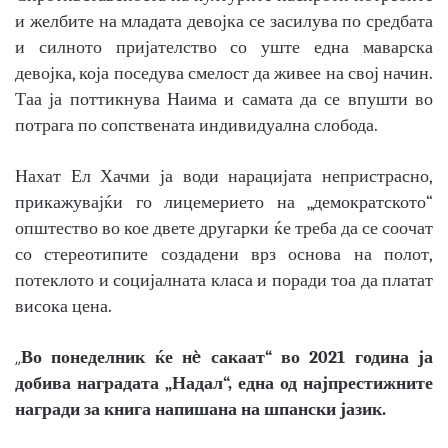
и желбите на младата девојка се засилува по средбата
и силното пријателство со уште една маварска
девојка, која поседува смелост да живее на свој начин.
Таа ја поттикнува Наима и самата да се впушти во
потрага по сопствената индивидуална слобода.
Нахат Ел Хачми ја води нарацијата непристрасно,
прикажувајќи го лицемерието на „демократското“
општество во кое двете другарки ќе треба да се соочат
со стереотипите создадени врз основа на полот,
потеклото и социјалната класа и поради тоа да платат
висока цена.
Во понеделник ќе нè сакаат“ во 2021 година ја
„
добива наградата „Надал“, една од најпрестижните
награди за книга напишана на шпански јазик.