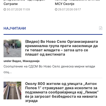
Сатрапи
МСУ Скопје
30.07.2026 11:09
29.07.2026 09:17
НАЈЧИТАНИ
(Видео) Во Ново Село Организираната
криминална група прати насилници да
ги тепаат младите – затоа што се
плашат од вистината
under
Видео
,
Македонија
Соопштение на СДСМ Во Ново Село денеска мирни млади
соц...
Околу 800 жители од улицата „Антон
Попов 1“ стравуваат дека ископите за
подземната сообраќајница кај „Лимак“
ќе ја загрозат безбедноста на нивната
зграда