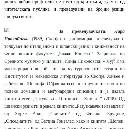
многу добро прифатени не само од критиката, туку и од
читателската публика, и преведувани на бројни јазици
ширум светот.
За преведувачката
:
Лара
Прокопиева
(1989, Скопје) е дипломиран преведувач и
толкувач по италијански и шпански јазик и книжевност на
Филолошкиот факултет „Блаже Конески“. Завршила во
Средното музичко училиште „Илија Николовски – Луј“. Има
магистрирано во областа на културолошките студии во
Институтот за македонска литература во Скопје. Живее и
работи во Шпанија. Објавила есеи и стручни текстови во
повеќе домашни и меѓународни списанија и ја издала
книгата есеи „Патувања… Патописи… Книги…“ (2018). Од
шпански јазик ги превела книгите: „Разузнавачки извештаи“
од Хорхе Азис, „Свињите“ од Феликс Бруцоне,
„Опседнатите“ од Бетина Гонзалес, како и книгата „Шопен:
Принцот на Романтизмот“ од Адам Замоски (од англиски