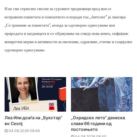
Н ие сме сериозно свесни за суровите предизвици пред кои се
исправени планетата и човештвото и поради тоа „Антолог“ ја лансира
„Се грижиме за планетата“, агенда за одговорно однесување кон
природата и заедницата и со објавување на секоја нова книга, опфаќаме
конкретни мерки и активности за еколошко, одржливо, етичко и социјално
одговорно однесување.
Леа Ипи доаѓа на „Букстар“
„Охридско лето“ денеска
во Скопј
слави 66 години од
постоењето
04.08.2026 08:49
04.08.2026 08:40