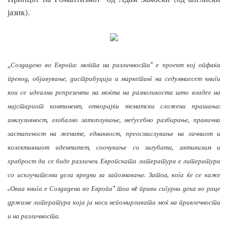
јазик).
„
Создадено во Европа: моќта на различноста“
е проект
кој опфаќа
превод, објавување, дистрибуција и маркетинг на с
едумнаесет
книги
кои се
идеални репрезенти на моќта на разноликоста што владее на
најстариот
континент, отворајќи тематски сложени прашања:
инклузивност, глобално затоплување, меѓусебно разбирање, правична
застапеност на жените, еднаквост, преосмислување на личниот и
колективниот идентитет, соочување со загубата, активизам и
храброст да се биде различен.
Европската литература е литература
со исклучителни дела вредни за запознавање. Затоа, кога ќе се каже
„Оваа книга е Создадена во Европа“ тоа нè прави сигурни дека во раце
држиме литература која ја носи непомирливата моќ на привлечноста
и на различноста.