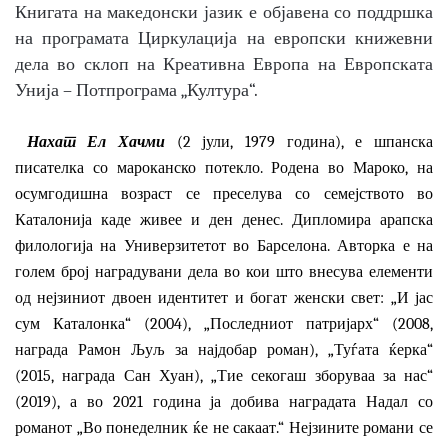
Книгата на македонски јазик е објавена со поддршка
на програмата Циркулација на европски книжевни
дела во склоп на
Креативна Европа на Европската
Унија – Потпрограма „Култура“.
Нахат Ел Хачми
(2 јули, 1979 година), е шпанска
писателка со мароканско потекло. Родена во Мароко, на
осумгодишна возраст се преселува со семејството во
Каталoнија каде живее и ден денес. Дипломира арапска
филологија на Универзитетот во Барселона. Авторка е на
голем број наградувани дела во кои што внесува елементи
од нејзиниот двоен идентитет и богат женски свет: „И јас
сум Каталонка“ (2004), „Последниот патријарх“ (2008,
награда Рамон Љуљ за најдобар роман), „Туѓата ќерка“
(2015, награда Сан Хуан), „Тие секогаш зборуваа за нас“
(2019), а во 2021 година ја добива наградата Надал со
романот „Во понеделник ќе не сакаат.“ Нејзините романи се