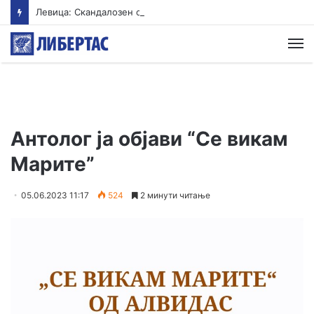
Левица: Скандалозен оглас во Министерството за култура: Се бара советник за култура исклучиво со диплома по економија
М
Антолог ја објави “Се викам
Марите”
05.06.2023 11:17
524
2 минути читање