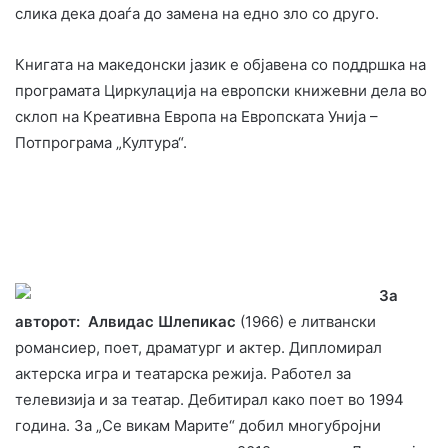
слика дека доаѓа до замена на едно зло со друго.
Книгата на македонски јазик е објавена со поддршка на
програмата Циркулација на европски книжевни дела во
склоп на
Креативна Европа на Европската Унија –
Потпрограма „Култура“.
За
авторот: Алвидас Шлепикас
(1966) е литвански
романсиер, поет, драматург и актер. Дипломирал
актерска игра и театарска режија. Работел за
телевизија и за театар. Дебитирал како поет во 1994
година. За „Се викам Марите“ добил многубројни