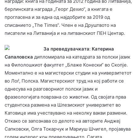
награди: книга на годината за 2012 година во Литванија,
берлинската награда „Георг Дехио“, а книгата е
прогласена и за една од најдобрите за 2019 од
списанието „The Times“. Член е на Друштвото на
писатели на Литванија и на литванскиот ПЕН Центар.
За преведувачката
:
Катерина
Сапаловска
дипломирала на катедрата за полски јазик
на Филолошкиот факултет „Блаже Конески“ во Скопје.
Моментално е на магистерски студии на универзитетот
во Лоѓ, Полска. Магистерскиот труд на кој работи се
однесува на разговорниот полски јазик и
фразеологијата поврзана со животни. Од својата прва
студентска размена на Шлезискиот универзитет во
Катовице има учествувано на неколку вакви размени.
Откако се запознава со делото на авторите Анджеј
Сапковски, Олга Токарчук и Мариуш Шчигел, пројавува
голем интерес кон преведувањето. Сагата