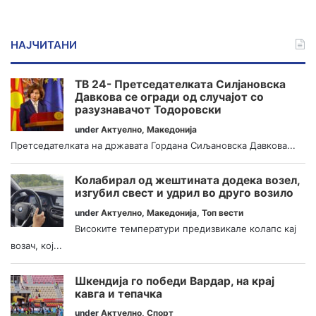
НАЈЧИТАНИ
ТВ 24- Претседателката Силјановска
Давкова се огради од случајот со
разузнавачот Тодоровски
under
Актуелно
,
Македонија
Претседателката на државата Гордана Сиљановска Давкова...
Колабирал од жештината додека возел,
изгубил свест и удрил во друго возило
under
Актуелно
,
Македонија
,
Топ вести
Високите температури предизвикале колапс кај
возач, кој...
Шкендија го победи Вардар, на крај
кавга и тепачка
under
Актуелно
,
Спорт