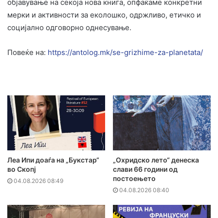
објавување на секоја нова книга, опфаќаме конкретни
мерки и активности за еколошко, одржливо, етичко и
социјално одговорно однесување.
Повеќе на:
https://antolog.mk/se-
grizhime-za-planetata/
Леа Ипи доаѓа на „Букстар“
„Охридско лето“ денеска
во Скопј
слави 66 години од
постоењето
04.08.2026 08:49
04.08.2026 08:40