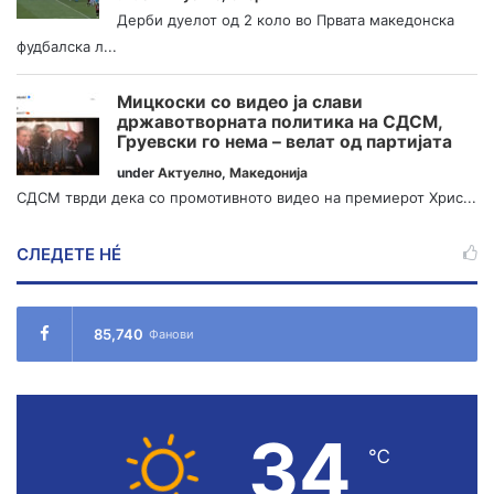
Дерби дуелот од 2 коло во Првата македонска
фудбалска л...
Мицкоски со видео ја слави
државотворната политика на СДСМ,
Груевски го нема – велат од партијата
under
Актуелно
,
Македонија
СДСМ тврди дека со промотивното видео на премиерот Хрис...
СЛЕДЕТЕ НÉ
85,740
Фанови
34
℃