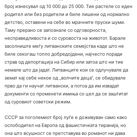
број изнесувал од 10 000 до 25 000. Тие растеле со еден
родител или без родители и биле лишени од нормално
детство, оставени на себе во мрачните пруски шуми.
Таму прерано се запознале со одговорноста,
несправедливоста и со суровоста на животот. Барале
засолниште меѓу литванските семејства каде што
не
биле секогаш топло добредојдени, најчесто поради
страв од депортација на Сибир или затоа што ни тие
немале што да јадат. Литванците кои се одлучувале да
земат кај себе некое од „волчите деца“, се обидувале
прво да ги научат литвански, а потоа да им извадат
документи со променети имиња со цел да се заштитат
од суровиот советски режим.
СССР за поголемиот број луѓе е доживуван само како
ослободител на Европа од фашистичката тиранија, но
она што всушност се претставува во романот ни дава