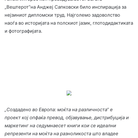
„Вештерот“на Анджеј Сапковски било инспирација за
нејзиниот дипломски труд. Најголемо задоволство
наоѓа во историјата на полскиот јазик, глотодидактиката
и фотографијата.
„Создадено во Европа: моќта на различноста“
е
проект
кој опфаќа превод, објавување, дистрибуција и
маркетинг на с
едумнаесет
книги кои се
идеални
репрезенти на моќта на разноликоста што владее