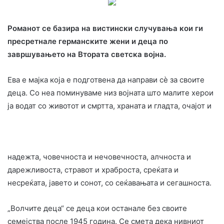
Романот се базира на вистински случувања кои ги
пресретнале германските жени и деца по
завршувањето на Втората светска војна.
Ева е мајка која е подготвена да направи с
è
за своите
деца. Со неа поминуваме низ војната што малите херои
ја водат со животот и смртта, храната и гладта, очајот и
надежта, човечноста и нечовечноста, алчноста и
дарежливоста, стравот и храброста, среќата и
несреќата, јавето и сонот, со сеќавањата и сегашноста.
„Волчите деца“ се деца кои останале без своите
семејства после 1945 година. Се смета дека нивниот