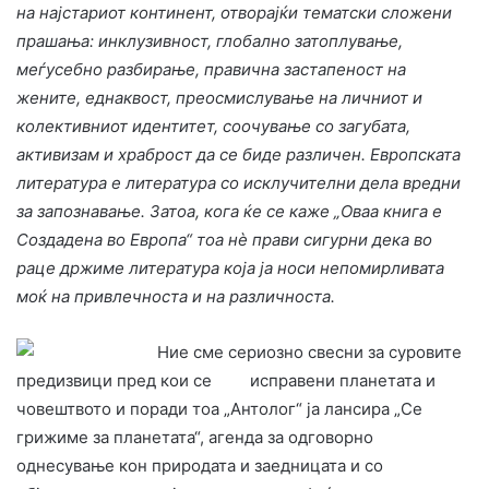
на
најстариот
континент, отворајќи тематски сложени
прашања: инклузивност, глобално затоплување,
меѓусебно разбирање, правична застапеност на
жените, еднаквост, преосмислување на личниот и
колективниот идентитет, соочување со загубата,
активизам и храброст да се биде различен.
Европската
литература е литература со исклучителни дела вредни
за запознавање. Затоа, кога ќе се каже „Оваа книга е
Создадена во Европа“ тоа нè прави сигурни дека во
раце држиме литература која ја носи непомирливата
моќ на привлечноста и на различноста.
Ние сме сериозно свесни за суровите
предизвици пред кои се
исправени планетата и
човештвото и поради тоа „Антолог“ ја лансира „Се
грижиме за планетата“, агенда за одговорно
однесување кон природата и заедницата и со