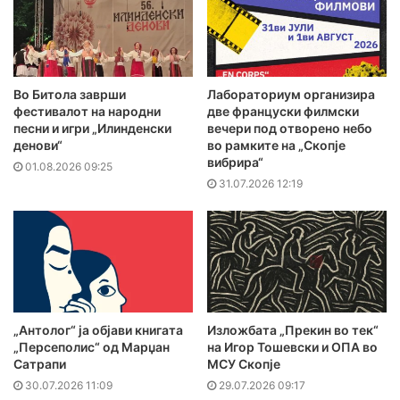
Во Битола заврши
Лабораториум организира
фестивалот на народни
две француски филмски
песни и игри „Илинденски
вечери под отворено небо
денови“
во рамките на „Скопје
вибрира“
01.08.2026 09:25
31.07.2026 12:19
„Антолог“ ја објави книгата
Изложбата „Прекин во тек“
„Персеполис“ од Марџан
на Игор Тошевски и ОПА во
Сатрапи
МСУ Скопје
30.07.2026 11:09
29.07.2026 09:17