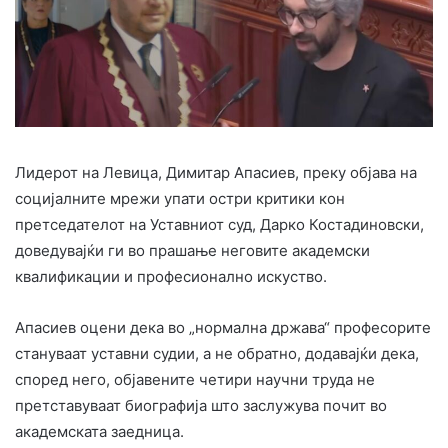
Лидерот на Левица, Димитар Апасиев, преку објава на
социјалните мрежи упати остри критики кон
претседателот на Уставниот суд, Дарко Костадиновски,
доведувајќи ги во прашање неговите академски
квалификации и професионално искуство.
Апасиев оцени дека во „нормална држава“ професорите
стануваат уставни судии, а не обратно, додавајќи дека,
според него, објавените четири научни труда не
претставуваат биографија што заслужува почит во
академската заедница.