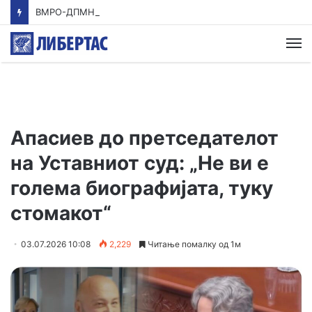
ВМРО-ДПМНЕ: Приказната на СДСМ за францускиот предлог ќе заврши како таа за мигранти за пари
М
Апасиев до претседателот
на Уставниот суд: „Не ви е
голема биографијата, туку
стомакот“
03.07.2026 10:08
2,229
Читање помалку од 1м