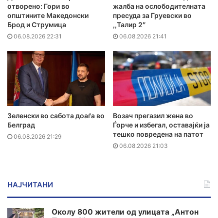
отворено: Гори во
жалба на ослободителната
општините Македонски
пресуда за Груевски во
Брод и Струмица
,,Талир 2″
06.08.2026 22:31
06.08.2026 21:41
Зеленски во сабота доаѓа во
Возач прегазил жена во
Белград
Ѓорче и избегал, оставајќи ја
тешко повредена на патот
06.08.2026 21:29
06.08.2026 21:03
НАЈЧИТАНИ
Околу 800 жители од улицата „Антон