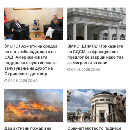
(ФОТО) Ахмети на средба
ВМРО-ДПМНЕ: Приказната
со в.д. амбасадорката на
на СДСМ за францускиот
САД: Американската
предлог ќе заврши како таа
поддршка е суштинска за
за мигранти за пари
зачувување на духот на
06.08.2026 22:40
Охридскиот договор
06.08.2026 22:44
Два активни пожари на
Обвинителството поднесе