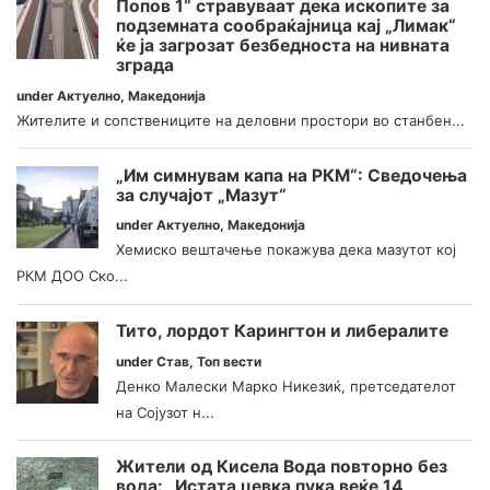
Попов 1“ стравуваат дека ископите за
подземната сообраќајница кај „Лимак“
ќе ја загрозат безбедноста на нивната
зграда
under
Актуелно
,
Македонија
Жителите и сопствениците на деловни простори во станбен...
„Им симнувам капа на РКМ“: Сведочења
за случајот „Мазут“
under
Актуелно
,
Македонија
Хемиско вештачење покажува дека мазутот кој
РКМ ДОО Ско...
Тито, лордот Карингтон и либералите
under
Став
,
Топ вести
Денко Малески Марко Никезиќ, претседателот
на Сојузот н...
Жители од Кисела Вода повторно без
вода: „Истата цевка пука веќе 14