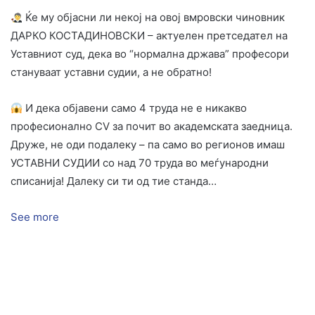
Ќе му објасни ли некој на овој вмровски чиновник
ДАРКО КОСТАДИНОВСКИ – актуелен претседател на
Уставниот суд, дека во “нормална држава” професори
стануваат уставни судии, а не обратно!
И дека објавени само 4 труда не е никакво
професионално CV за почит во академската заедница.
Друже, не оди подалеку – па само во регионов имаш
УСТАВНИ СУДИИ со над 70 труда во меѓународни
списанија! Далеку си ти од тие станда
…
See more