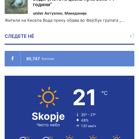
години“
under
Актуелно
,
Македонија
Жители на Кисела Вода преку објава во Фејсбук групата „...
СЛЕДЕТЕ НÉ
85,747
Фанови
21
℃
Skopje
35º - 21º
48%
Чисто небо
1.61 км/ч