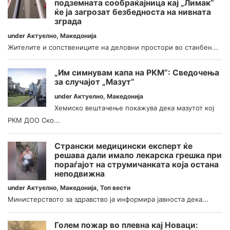
подземната сообраќајница кај „Лимак“
ќе ја загрозат безбедноста на нивната
зграда
under
Актуелно
,
Македонија
Жителите и сопствениците на деловни простори во станбен...
„Им симнувам капа на РКМ“: Сведочења
за случајот „Мазут“
under
Актуелно
,
Македонија
Хемиско вештачење покажува дека мазутот кој
РКМ ДОО Ско...
Странски медицински експерт ќе
решава дали имало лекарска грешка при
пораѓајот на струмичанката која остана
неподвижна
under
Актуелно
,
Македонија
,
Топ вести
Министерството за здравство ја информира јавноста дека...
Голем пожар во плевна кај Новаци: