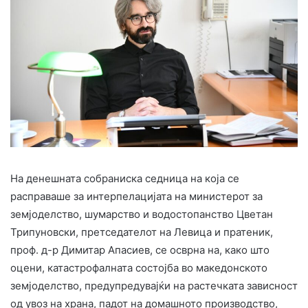
На денешната собраниска седница на која се
расправаше за интерпелацијата на министерот за
земјоделство, шумарство и водостопанство Цветан
Трипуновски, претседателот на Левица и пратеник,
проф. д-р Димитар Апасиев, се осврна на, како што
оцени, катастрофалната состојба во македонското
земјоделство, предупредувајќи на растечката зависност
од увоз на храна, падот на домашното производство,