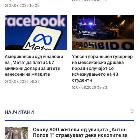
07.08.2026 10:39
Американски суд ѝ наложи
Уапсен поранешен гувернер
на „Мета“ да плати 567
на мексиканска држава
милиони долари за штети
поради случајот со
нанесени на младите
исчезнувањето на 43
студенти
07.08.2026 09:37
07.08.2026 09:33
НАЈЧИТАНИ
Околу 800 жители од улицата „Антон
Попов 1“ стравуваат дека ископите за