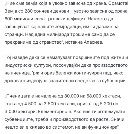
„Ние сме земја која е увозно зависна од храна. Срамота!
Земја со 280 сончеви денови – увозно зависна од храна.
600 милиони евра трговски дефицит. Наместо да
завршуваат кај нашите земјоделци, им ги даваме на
странци. Над една милијарда трошиме само да се
прехраниме од странство“, истакна Апасиев.
Тој наведе дека се намалуваат површините под житни и
индустриски култури, посочувајќи дека производството
на пченица, ’рж и ориз бележи континуиран пад, иако
државата издвојува значителни средства за субвенции.
„Пченицата е намалена од 80.000 на 68.000 хектари,
’ржта од 4.500 на 3.500 хектари, оризот од 5.200 на
3.000 хектари. Елементарно е. Ако вие ги зголемувате
субвенциите, треба и производството да расте. Значи
нешто ви е килаво во системот, не ви функционира“,