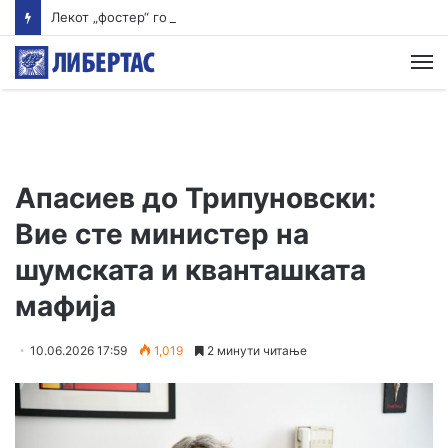
Лекот „фостер“ го има во аптеките само со партиципација
М
Апасиев до Трипуновски:
Вие сте министер на
шумската и кванташката
мафија
10.06.2026 17:59
1,019
2 минути читање