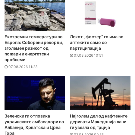
Екстремни температури во
Лекот „фостер“ го има во
Европа: Соборени рекорди,
аптеките само со
зголемен ризикот од
партиципација
пожари и енергетски
07.08.2026 10:51
проблеми
07.08.2026 11:23
Зеленски ги отповика
Најголем дел од нафтените
украинските амбасадори во
деривати Македонија лани
Албанија, Хрватска и Црна
ги увезла од Грција
Гора
07.08.2026 09:55