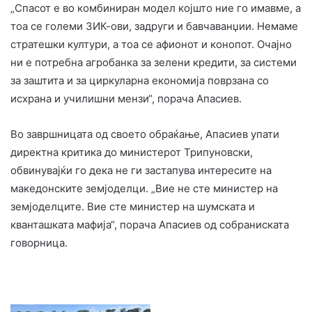
„Спасот е во комбиниран модел којшто ние го имавме, а
тоа се големи ЗИК-ови, задруги и бавчаванџии. Немаме
стратешки култури, а тоа се афионот и конопот. Очајно
ни е потребна агробанка за зелени кредити, за системи
за заштита и за циркуларна економија поврзана со
исхрана и училишни мензи“, порача Апасиев.
Во завршницата од своето обраќање, Апасиев упати
директна критика до министерот Трипуновски,
обвинувајќи го дека не ги застапува интересите на
македонските земјоделци. „Вие не сте министер на
земјоделците. Вие сте министер на шумската и
кванташката мафија“, порача Апасиев од собраниската
говорница.