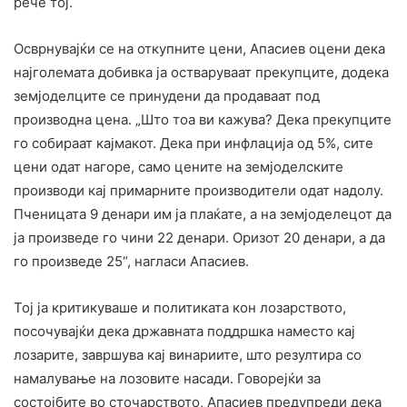
рече тој.
Осврнувајќи се на откупните цени, Апасиев оцени дека
најголемата добивка ја остваруваат прекупците, додека
земјоделците се принудени да продаваат под
производна цена. „Што тоа ви кажува? Дека прекупците
го собираат кајмакот. Дека при инфлација од 5%, сите
цени одат нагоре, само цените на земјоделските
производи кај примарните производители одат надолу.
Пченицата 9 денари им ја плаќате, а на земјоделецот да
ја произведе го чини 22 денари. Оризот 20 денари, а да
го произведе 25“, нагласи Апасиев.
Тој ја критикуваше и политиката кон лозарството,
посочувајќи дека државната поддршка наместо кај
лозарите, завршува кај винариите, што резултира со
намалување на лозовите насади. Говорејќи за
состојбите во сточарството, Апасиев предупреди дека