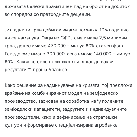
државата бележи драматичен пад на бројот на добиток
во споредба со претходните децении.
„Илјадници грла добиток имаме помалку. 10% годишно
ни се намалува. Овци во СФРЈ сме имале 2,5 милиони
грла, денес имаме 470.000 – минус 80% сточен фонд.
Говеда сме имале 300.000, сега имаме 140.000 – минус
60%. Какви се овие политики кои водат до вакви
резултати?“, праша Апасиев.
Како решение за надминување на кризата, тој предложи
враќање на комбинираниот модел на земјоделско
производство, заснован на соработка меѓу големите
земјоделски капацитети, задругите и индивидуалните
производители, како и дефинирање на стратешки
култури и формирање специјализирана агробанка.