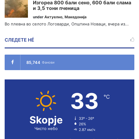
Изгореа 800 бали сено, 600 бали слама
и 3,5 тони пченица
under
Актуелно
,
Македонија
Во плевна во селото Логоварди, Општина Новаци, вчера из...
СЛЕДЕТЕ НÉ
85,744
Фанови
33
℃
Skopje
33º - 26º
26%
Чисто небо
2.87 км/ч