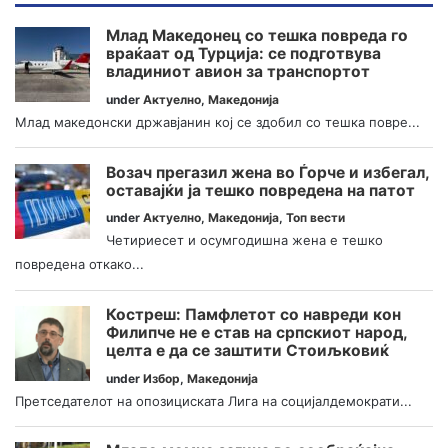
Млад Македонец со тешка повреда го
враќаат од Турција: се подготвува
владиниот авион за транспортот
under
Актуелно
,
Македонија
Млад македонски државјанин кој се здобил со тешка повре...
Возач прегазил жена во Ѓорче и избегал,
оставајќи ја тешко повредена на патот
under
Актуелно
,
Македонија
,
Топ вести
Четириесет и осумгодишна жена е тешко
повредена откако...
Костреш: Памфлетот со навреди кон
Филипче не е став на српскиот народ,
целта е да се заштити Стоиљковиќ
under
Избор
,
Македонија
Претседателот на опозициската Лига на социјалдемократи...