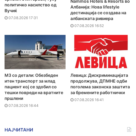
Nammos Hotels & Resorts во
политичко насилство од
Албанија: Нова lifestyle
Вучиќ
дестинација се создава на
07.08.2026 17:31
албанската ривиера
07.08.2026 16:52
MЗ со детали: Обезбеден
Левица: Дискриминацијата
итен транспорт за млад
продолжува, ДПМНЕ одби
пациент кој се здобил со
поголема законска заштита
тешки повреди на вратните
за бремените работнички
пршлени
07.08.2026 16:41
07.08.2026 16:44
НАЈЧИТАНИ