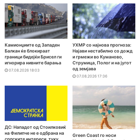
Камионџиите од Западен
УХМР со најнова прогноза:
Балкан ќе блокираат
Најави нестабилно со дожд
граници бидејќи Брисел ги
и грмежи во Куманово,
игнорира нивните барања
Струмица, Полог и на југот
од земјава
07.08.2026 18:03
07.08.2026 17:36
ДС: Нападот од Стоилковиќ
на Филипче не е одбрана на
Green Coast го носи
српските интереси, туку