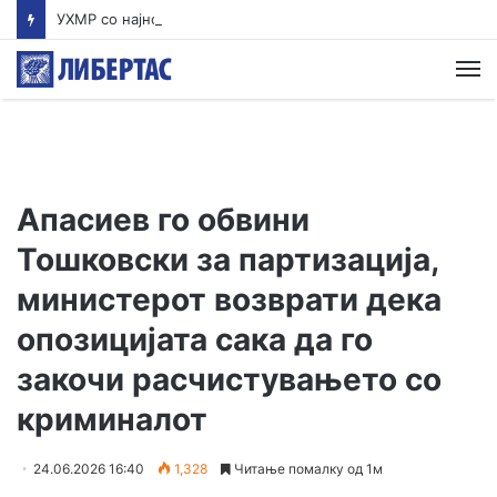
УХМР со најнова прогноза: Најави нестабилно со дожд и грмежи во Куманово, Струмица, Полог и на југот од земјава
М
Апасиев го обвини
Тошковски за партизација,
министерот возврати дека
опозицијата сака да го
закочи расчистувањето со
криминалот
24.06.2026 16:40
1,328
Читање помалку од 1м