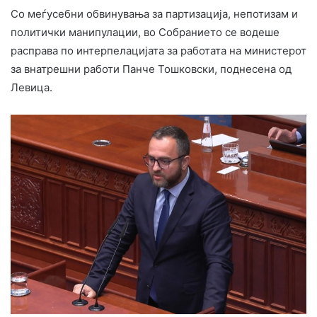
Со меѓусебни обвинувања за партизација, непотизам и
политички манипулации, во Собранието се водеше
расправа по интерпелацијата за работата на министерот
за внатрешни работи Панче Тошковски, поднесена од
Левица.