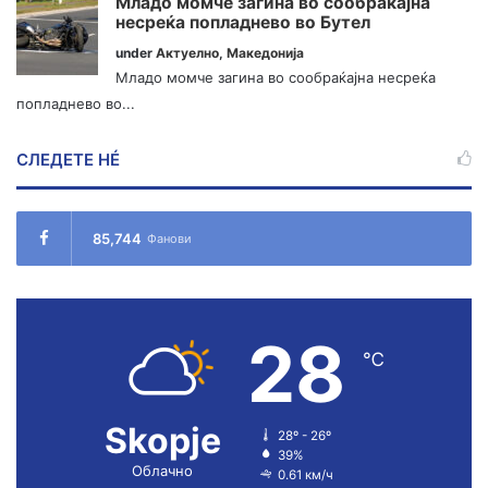
Младо момче загина во сообраќајна
несреќа попладнево во Бутел
under
Актуелно
,
Македонија
Младо момче загина во сообраќајна несреќа
попладнево во...
СЛЕДЕТЕ НÉ
85,744
Фанови
28
℃
Skopje
28º - 26º
39%
Облачно
0.61 км/ч