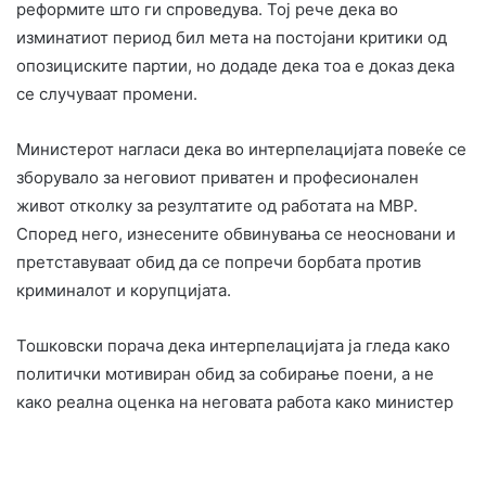
реформите што ги спроведува. Тој рече дека во
изминатиот период бил мета на постојани критики од
опозициските партии, но додаде дека тоа е доказ дека
се случуваат промени.
Министерот нагласи дека во интерпелацијата повеќе се
зборувало за неговиот приватен и професионален
живот отколку за резултатите од работата на МВР.
Според него, изнесените обвинувања се неосновани и
претставуваат обид да се попречи борбата против
криминалот и корупцијата.
Тошковски порача дека интерпелацијата ја гледа како
политички мотивиран обид за собирање поени, а не
како реална оценка на неговата работа како министер