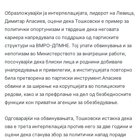
Образложувајќи ја интерпелацијата, лидерот на Левица,
Димитар Апасиев, оцени дека Тошковски е пример за
политички опортунизам и тврдеше дека неговата
кариера напредувала со поддршка од партиските
структури на ВМРО-ДПМНЕ. Тој упати обвинувања и за
непотизам во Министерството за внатрешни работи,
посочувајќи дека блиски лица и роднини добивале
унапредувања и привилегии, а институцијата повторно
била претворена во партиски инструмент.Апасиев
обвини и за ширење на корупцијата во полициските
редови, како и за префрлање на дел од безбедносните
функции кон приватни агенции за обезбедување.
Одговарајќи на обвинувањата, Тошковски истакна дека
ова е трета интерпелација против него за две години и
оцени дека станува збор за политички напад поради