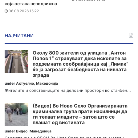
која остана неподвижна
06.08.2026 15:22
НАЈЧИТАНИ
Околу 800 жители од улицата „Антон
Попов 1“ стравуваат дека ископите за
подземната сообраќајница кај „Лимак“
ќе ја загрозат безбедноста на нивната
зграда
under
Актуелно
,
Македонија
Жителите и сопствениците на деловни простори во станбен...
(Видео) Во Ново Село Организираната
криминална група прати насилници да
ги тепаат младите – затоа што се
плашат од вистината
under
Видео
,
Македонија
Соопштение на СДСМ Во Ново Село денеска мирни млади