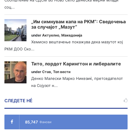
соц...
„Им симнувам капа на РКМ“: Сведочења
за случајот „Мазут“
under
Актуелно
,
Македонија
Хемиско вештачење покажува дека мазутот кој
РКМ ДОО Ско...
Тито, лордот Карингтон и либералите
under
Став
,
Топ вести
Денко Малески Марко Никезиќ, претседателот
на Сојузот н...
СЛЕДЕТЕ НÉ
85,747
Фанови