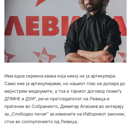
Има една скриена квака која никој не ја артикулира.
Само ние ја артикулираме, но нашиот глас не допира до
мејнстрим медиумите, а тоа е тајниот договор помеѓу
ДПМНЕ и ДУИ“, рече претседателот на Левица и
пратеник во Собранието, Димитар Апасиев во интервју
за „Слободен печат“ за измените на Изборниот законик,
стои во соопштението од Левица,