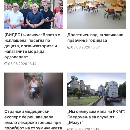
(ВИДЕО) Филипче: Власта е
Драстичен пад на запишани
исплашена, посегна по
првачиња годинава
децата, организаторите и
06.08.2026 15:37
напаѓачите мора да
одговараат
06.08.2026 16:14
Странски медицински
„Им симнувам капа на РКМ“:
експерт ќе решава дали
Сведочења за случајот
имало лекарска грешка при
„Мазут“
пораѓајот на струмичанката
06.08.2026 15:12