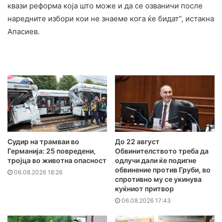
квази реформа која што може и да се озваничи после
наредните избори кои не знаеме кога ќе бидат“, истакна
Апасиев.
Судир на трамваи во
До 22 август
Германија: 25 повредени,
Обвинителството треба да
тројца во животна опасност
одлучи дали ќе подигне
обвинение против Груби, во
06.08.2026 18:26
спротивно му се укинува
куќниот притвор
06.08.2026 17:43