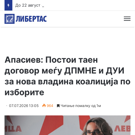
До 22 август Обвинителството треба да одлучи дали ќе подигне обвинение против Груби, во спротивно му се укинува куќниот притвор
М
Апасиев: Постои таен
договор меѓу ДПМНЕ и ДУИ
за нова владина коалиција по
изборите
07.07.2026 13:05
964
Читање помалку од 1м