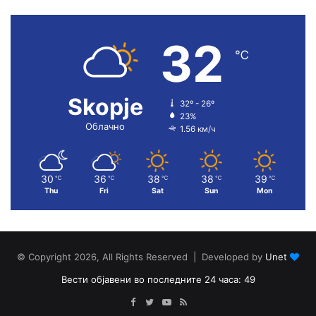
32
℃
Skopje
32º - 26º
23%
Облачно
1.56 км/ч
30
36
38
38
39
℃
℃
℃
℃
℃
Thu
Fri
Sat
Sun
Mon
© Copyright 2026, All Rights Reserved | Developed by
Unet
Вести објавени во последните 24 часа: 49
Facebook
Twitter
YouTube
RSS