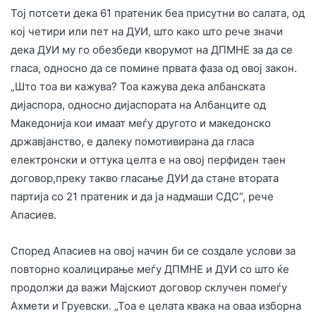
Тој потсети дека 61 пратеник беа присутни во салата, од
кој четири или пет на ДУИ, што како што рече значи
дека ДУИ му го обезбеди кворумот на ДПМНЕ за да се
гласа, односно да се помине првата фаза од овој закон.
„Што тоа ви кажува? Тоа кажува дека албанската
дијаспора, односно дијаспората на Албанците од
Македонија кои имаат меѓу другото и македонско
државјанство, е далеку помотивирана да гласа
електронски и оттука целта е на овој перфиден таен
договор,преку такво гласање ДУИ да стане втората
партија со 21 пратеник и да ја надмаши СДС“, рече
Апасиев.
Според Апасиев на овој начин би се создале услови за
повторно коалицирање меѓу ДПМНЕ и ДУИ со што ќе
продолжи да важи Мајскиот договор склучен помеѓу
Ахмети и Груевски. „Тоа е целата квака на оваа изборна