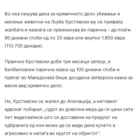
Во неа пишува дека за кривичното дело убивање и
мачење животни на Љубе Крстевски му се прифаќа
жалбата и казната се преиначува во парична – да плати
90 дневни глоби од по 20 евра или вкупно 1.800 евра
(110.700 денари).
Првично Крстевски доби три месеци затвор, а
Билбиловски парична казна од 100 дневни глоби и
првпат во Македонија беше досудена затворска казна за
ваков вид кривично дело.
Но, Крстевски се жалел до Апелација, а неговиот
адвокат побарал „судот во доволна мера да ги цени сите
пет видеозаписи што се доставени на предлог на
одбраната од кои може да се види дека кучето е
агресивно и напаѓа во кругот на објектот“.