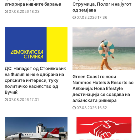
игнорира нивните барања
Струмица, Полог и на југот
од земјава
07.08.2026 18:03
07.08.2026 17:36
ДС: Нападот од Стоилковиќ
на Филипче не е одбрана на
Green Coast го носи
српските интереси, туку
Nammos Hotels & Resorts во
политичко насилство од
Албанија: Нова lifestyle
Вучиќ
дестинација се создава на
07.08.2026 17:31
албанската ривиера
07.08.2026 16:52