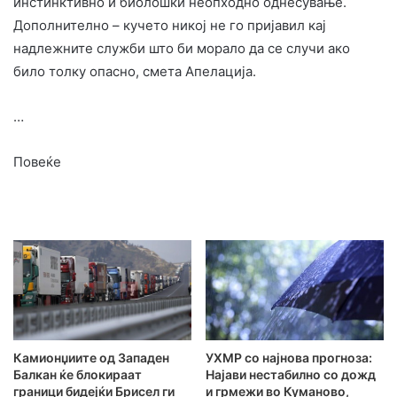
инстинктивно и биолошки неопходно однесување.
Дополнително – кучето никој не го пријавил кај
надлежните служби што би морало да се случи ако
било толку опасно, смета Апелација.
…
Повеќе
Камионџиите од Западен
УХМР со најнова прогноза:
Балкан ќе блокираат
Најави нестабилно со дожд
граници бидејќи Брисел ги
и грмежи во Куманово,