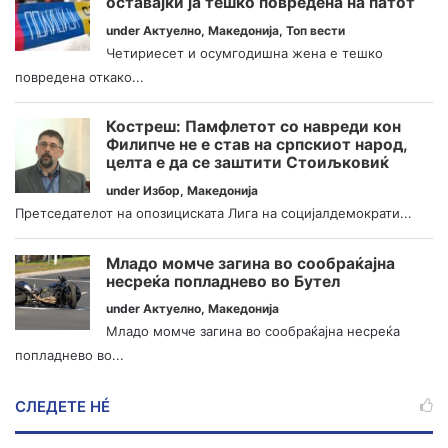
оставајќи ја тешко повредена на патот
under
Актуелно
,
Македонија
,
Топ вести
Четириесет и осумгодишна жена е тешко
повредена откако...
Костреш: Памфлетот со навреди кон
Филипче не е став на српскиот народ,
целта е да се заштити Стоиљковиќ
under
Избор
,
Македонија
Претседателот на опозициската Лига на социјалдемократи...
Младо момче загина во сообраќајна
несреќа попладнево во Бутел
under
Актуелно
,
Македонија
Младо момче загина во сообраќајна несреќа
попладнево во...
СЛЕДЕТЕ НÉ