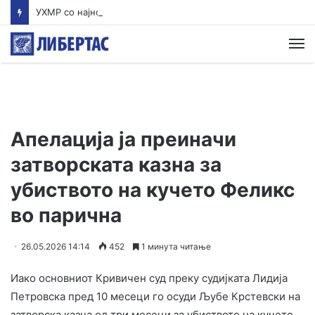
УХМР со најнова прогноза: Најави нестабилно со дожд и грмежи во Куманово, Струмица, Полог и на југот од земјава
М
Апелација ја преиначи
затворската казна за
убиството на кучето Феликс
во парична
26.05.2026 14:14
452
1 минута читање
Иако основниот Кривичен суд преку судијката Лидија
Петровска пред 10 месеци го осуди Љубе Крстевски на
затворска казна од три месеци за убиството на кучето