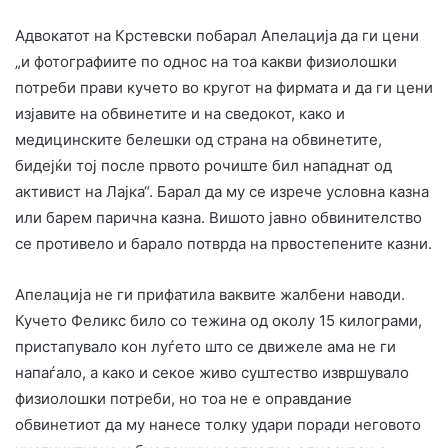
Адвокатот на Крстевски побарал Апелација да ги цени
„и фотографиите по однос на тоа какви физиолошки
потреби прави кучето во кругот на фирмата и да ги цени
изјавите на обвинетите и на сведокот, како и
медицинските белешки од страна на обвинетите,
бидејќи тој после првото рочиште бил нападнат од
активист на Лајка“. Барал да му се изрече условна казна
или барем парична казна. Вишото јавно обвинителство
се противело и барало потврда на првостепените казни.
Апелација не ги прифатила ваквите жалбени наводи.
Кучето Феликс било со тежина од околу 15 килограми,
пристапувало кон луѓето што се движеле ама не ги
напаѓало, а како и секое живо суштество извршувало
физиолошки потреби, но тоа не е оправдание
обвинетиот да му нанесе толку удари поради неговото