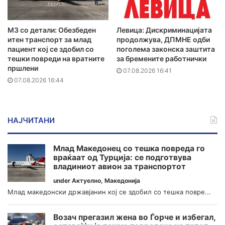
MЗ со детали: Обезбеден
Левица: Дискриминацијата
итен транспорт за млад
продолжува, ДПМНЕ одби
пациент кој се здобил со
поголема законска заштита
тешки повреди на вратните
за бремените работнички
пршлени
07.08.2026 16:41
07.08.2026 16:44
НАЈЧИТАНИ
Млад Македонец со тешка повреда го
враќаат од Турција: се подготвува
владиниот авион за транспортот
under
Актуелно
,
Македонија
Млад македонски државјанин кој се здобил со тешка повре...
Возач прегазил жена во Ѓорче и избегал,