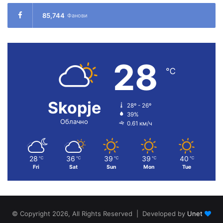
85,744
Фанови
28
℃
Skopje
28º - 26º
39%
Облачно
0.61 км/ч
28
36
39
39
40
℃
℃
℃
℃
℃
Fri
Sat
Sun
Mon
Tue
© Copyright 2026, All Rights Reserved | Developed by
Unet