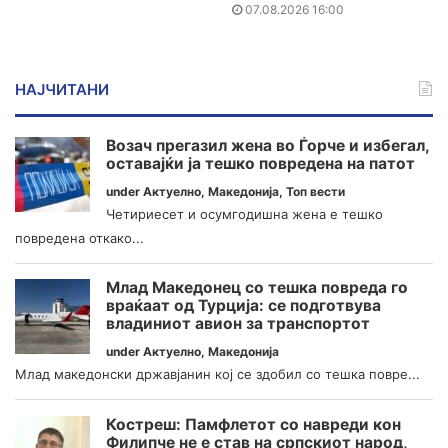
07.08.2026 16:00
НАЈЧИТАНИ
Возач прегазил жена во Ѓорче и избегал,
оставајќи ја тешко повредена на патот
under
Актуелно
,
Македонија
,
Топ вести
Четириесет и осумгодишна жена е тешко
повредена откако...
Млад Македонец со тешка повреда го
враќаат од Турција: се подготвува
владиниот авион за транспортот
under
Актуелно
,
Македонија
Млад македонски државјанин кој се здобил со тешка повре...
Костреш: Памфлетот со навреди кон
Филипче не е став на српскиот народ,