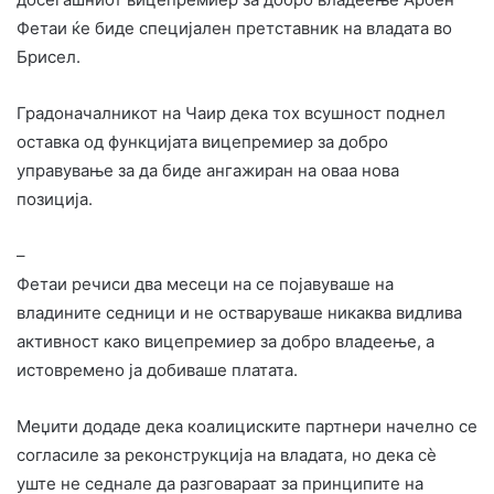
Фетаи ќе биде специјален претставник на владата во
Брисел.
Градоначалникот на Чаир дека тох всушност поднел
оставка од функцијата вицепремиер за добро
управување за да биде ангажиран на оваа нова
позиција.
–
Фетаи речиси два месеци на се појавуваше на
владините седници и не остваруваше никаква видлива
активност како вицепремиер за добро владеење, а
истовремено ја добиваше платата.
Меџити додаде дека коалициските партнери начелно се
согласиле за реконструкција на владата, но дека сè
уште не седнале да разговараат за принципите на