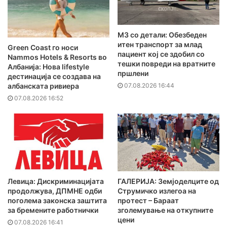
MЗ со детали: Обезбеден
итен транспорт за млад
Green Coast го носи
пациент кој се здобил со
Nammos Hotels & Resorts во
тешки повреди на вратните
Албанија: Нова lifestyle
пршлени
дестинација се создава на
07.08.2026 16:44
албанската ривиера
07.08.2026 16:52
Левица: Дискриминацијата
ГАЛЕРИЈА: Земјоделците од
продолжува, ДПМНЕ одби
Струмичко излегоа на
поголема законска заштита
протест – Бараат
за бремените работнички
зголемување на откупните
цени
07.08.2026 16:41