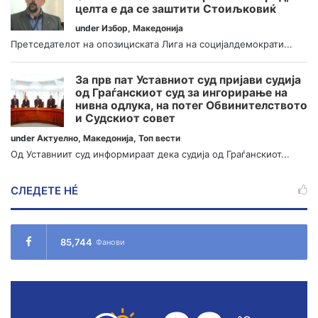
целта е да се заштити Стоиљковиќ
under
Избор
,
Македонија
Претседателот на опозициската Лига на социјалдемократи...
За прв пат Уставниот суд пријави судија
од Граѓанскиот суд за ингорирање на
нивна одлука, на потег Обвинителството
и Судскиот совет
under
Актуелно
,
Македонија
,
Топ вести
Од Уставниит суд информираат дека судија од Граѓанскиот...
СЛЕДЕТЕ НÉ
85,744
Фанови