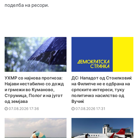
поделба на ресори.
УХМР со најнова прогноза:
ДС: Нападот од Стоилковиќ
Најави нестабилно со дожд
на Филипче не е одбрана на
и грмежи во Куманово,
српските интереси, туку
Струмица, Полог и на југот
политичко насилство од
од земјава
Вучиќ
07.08.2026 17:36
07.08.2026 17:31