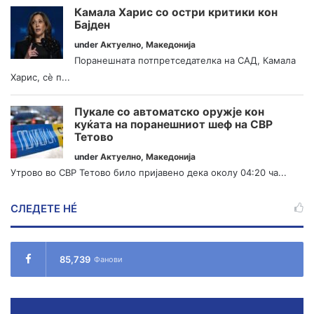
Камала Харис со остри критики кон
Бајден
under
Актуелно
,
Македонија
Поранешната потпретседателка на САД, Камала
Харис, сè п...
Пукале со автоматско оружје кон
куќата на поранешниот шеф на СВР
Тетово
under
Актуелно
,
Македонија
Утрово во СВР Тетово било пријавено дека околу 04:20 ча...
СЛЕДЕТЕ НÉ
85,739
Фанови