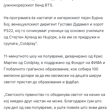
јужнокорејскиот бенд BTS.
На програмата ќе настапат и нигерискиот пејач Бурна
Бој, венецуелскиот диригент Густаво Дудамел и хорот
PS22, кој го сочинуваат ученици од основно училиште
од Стејтен Ајленд во Њујорк, а ќе им се придружи и
групата „Coldplay“.
11-минутното шоу на полувреме, дизајнирано од Крис
Мартин од Coldplay, е поддржано од Фондот на ФИФА и
Глобалното граѓанско образование, кое собира 100
милиони долари за да им овозможи на децата ширум
светот пристап до образование и фудбал.
„Светското првенство го обединува светот на начин на
кој ниеден друг настан не може. Благодарен сум што
сум дел од ова полувреме, а уште повеќе што знам дека