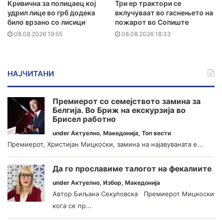
Кривична за полицаец кој
Три ер трактори се
удрил лице во грб додека
вклучуваат во гаснењето на
било врзано со лисици
пожарот во Сопиште
08.08.2026 19:55
08.08.2026 18:33
НАЈЧИТАНИ
Премиерот со семејството замина за
Белгија. Во Бриж на екскурзија во
Брисел работно
under
Актуелно
,
Македонија
,
Топ вести
Премиерот, Христијан Мицкоски, замина на најавуваната е...
Да го прославиме талогот на фекалиите
under
Актуелно
,
Избор
,
Македонија
Автор Биљана Секуловска Премиерот Мицкоски
кога се пр...