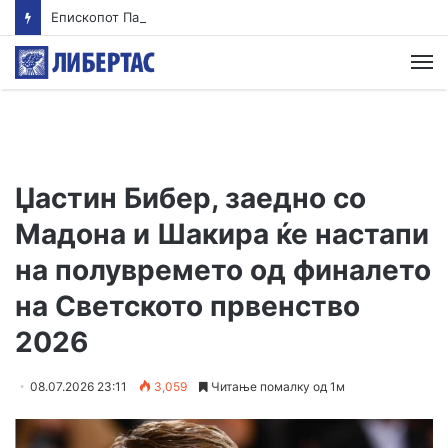
Епископот Партениј на Света Гора, првпат по 36 години
М
Џастин Бибер, заедно со
Мадона и Шакира ќе настапи
на полувремето од финалето
на Светското првенство
2026
08.07.2026 23:11
3,059
Читање помалку од 1м