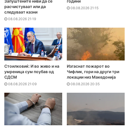
Запуштените ниви да се
години
расчистуваат или да
08.08.2026 21:15
следуваат казни
08.08.2026 21:19
Стоилковиќ: И во живо и на
Изгаснат пожарот во
умреница сум поубав од
Чифлик, гори на други три
СДСМ
локации низ Македонија
08.08.2026 21:09
08.08.2026 20:35