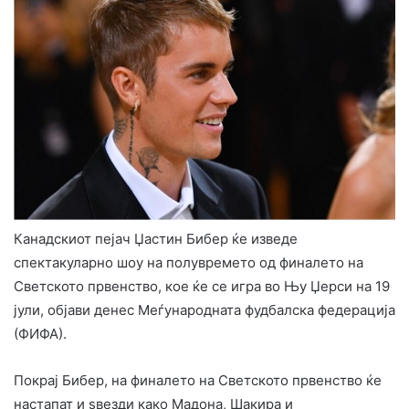
Канадскиот пејач Џастин Бибер ќе изведе
спектакуларно шоу на полувремето од финалето на
Светското првенство, кое ќе се игра во Њу Џерси на 19
јули, објави денес Меѓународната фудбалска федерација
(ФИФА).
Покрај Бибер, на финалето на Светското првенство ќе
настапат и ѕвезди како Мадона, Шакира и