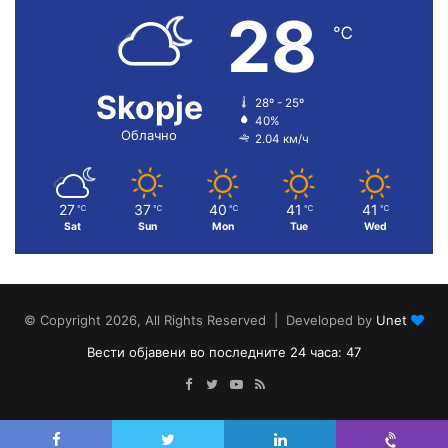
28
℃
Skopje
28º - 25º
40%
Облачно
2.04 км/ч
27
37
40
41
41
℃
℃
℃
℃
℃
Sat
Sun
Mon
Tue
Wed
© Copyright 2026, All Rights Reserved | Developed by
Unet
Вести објавени во последните 24 часа: 47
Facebook
Twitter
YouTube
RSS