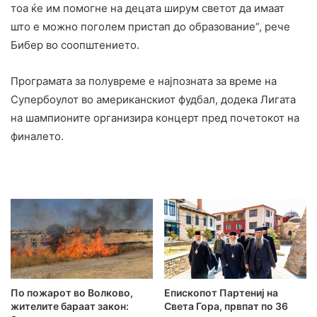
тоа ќе им помогне на децата ширум светот да имаат
што е можно поголем пристап до образование“, рече
Бибер во соопштението.
Програмата за полувреме е најпозната за време на
Супербоулот во американскиот фудбал, додека Лигата
на шампионите организира концерт пред почетокот на
финалето.
По пожарот во Волково,
Епископот Партениј на
жителите бараат закон:
Света Гора, првпат по 36