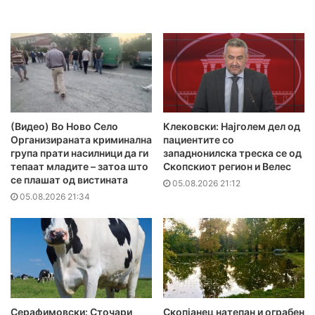
(Видео) Во Ново Село
Клековски: Најголем дел од
Организираната криминална
пациентите сo
група прати насилници да ги
западнонилска треска се од
тепаат младите – затоа што
Скопскиот регион и Велес
се плашат од вистината
05.08.2026 21:12
05.08.2026 21:34
Серафимовски: Сточари
Скопјанец натепан и ограбен