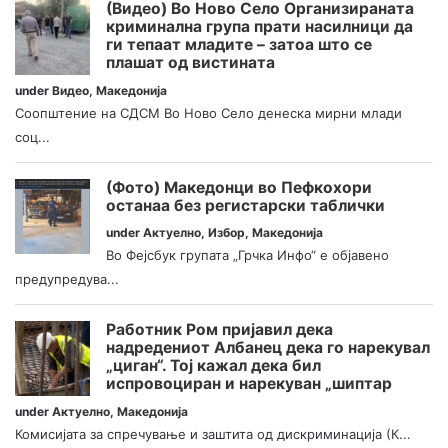
(Видео) Во Ново Село Организираната
криминална група прати насилници да
ги тепаат младите – затоа што се
плашат од вистината
under
Видео
,
Македонија
Соопштение на СДСМ Во Ново Село денеска мирни млади
соц...
(Фото) Македонци во Пефкохори
останаа без регистарски таблички
under
Актуелно
,
Избор
,
Македонија
Во Фејсбук групата „Грчка Инфо“ е објавено
предупредува...
Работник Ром пријавил дека
надредениот Албанец дека го нарекувал
„циган“. Тој кажал дека бил
испровоциран и нарекуван „шиптар
under
Актуелно
,
Македонија
Комисијата за спречување и заштита од дискриминација (К...