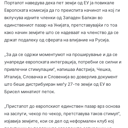
Порталот наведува дека пет земји од ЕУ ја повикале
Европската комисија да го преиспита начинот на кој ги
вклучува идните членки од Западен Балкан во
единствениот пазар на Унијата, претставувајќи го тоа
како начин земјите што се надеваат на членство да се
држат подалеку од сферата на влијание на Русија.
„За да се одржи моментумот на проширување и да се
унапреди европската интеграција, потребни се силни и
привлечни стимулации“, напишаа Австрија, Чешка,
Италија, Словачка и Словенија во доверлив документ
што беше дистрибуиран меѓу 27-те земји од ЕУ во
Брисел минатиот петок.
„Пристапот до европскиот единствен пазар врз основа
на заслуги, чекор по чекор, претставува таков стимул“,
изјавија земјите, кои се дел од неформален клуб кој