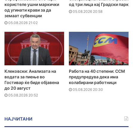
користеле ушни маркички
од три лица кај Градски парк
од угинати крави за да
05.08.2026 20:58
земаат субвенции
05.08.2026 21:02
Клековски: Анализата на
Работа на 40 степени: ССМ
водата за пиење во
предупредува дека има
Гостивар ќе биде објавена
колабирани работници
до 20 август
05.08.2026 20:30
05.08.2026 20:52
НАЈЧИТАНИ