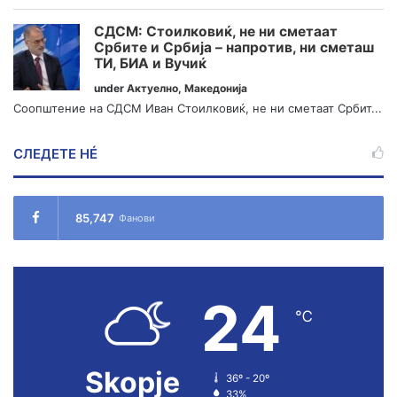
СДСМ: Стоилковиќ, не ни сметаат
Србите и Србија – напротив, ни сметаш
ТИ, БИА и Вучиќ
under
Актуелно
,
Македонија
Соопштение на СДСМ Иван Стоилковиќ, не ни сметаат Србит...
СЛЕДЕТЕ НÉ
85,747
Фанови
24
℃
Skopje
36º - 20º
33%