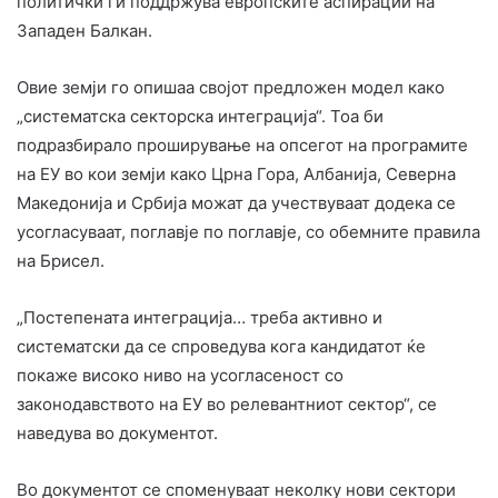
политички ги поддржува европските аспирации на
Западен Балкан.
Овие земји го опишаа својот предложен модел како
„систематска секторска интеграција“. Тоа би
подразбирало проширување на опсегот на програмите
на ЕУ во кои земји како Црна Гора, Албанија, Северна
Македонија и Србија можат да учествуваат додека се
усогласуваат, поглавје по поглавје, со обемните правила
на Брисел.
„Постепената интеграција… треба активно и
систематски да се спроведува кога кандидатот ќе
покаже високо ниво на усогласеност со
законодавството на ЕУ во релевантниот сектор“, се
наведува во документот.
Во документот се споменуваат неколку нови сектори