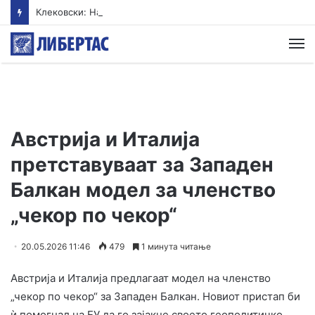
Клековски: Најголем дел од пациентите сo западнонилска треска се од Скопскиот регион и Велес
М
Австрија и Италија
претставуваат за Западен
Балкан модел за членство
„чекор по чекор“
20.05.2026 11:46
479
1 минута читање
Австрија и Италија предлагаат модел на членство
„чекор по чекор“ за Западен Балкан. Новиот пристап би
ѝ помогнал на ЕУ да го зајакне своето геополитичко