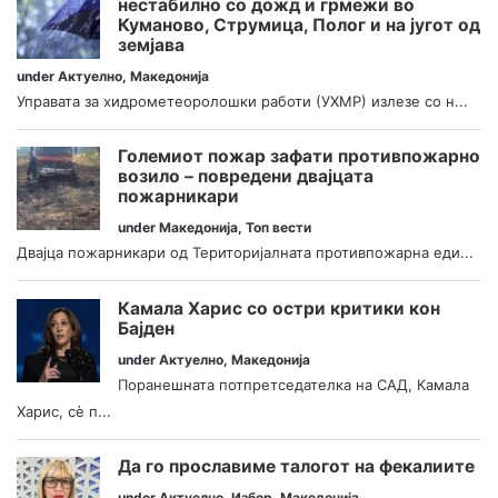
нестабилно со дожд и грмежи во
Куманово, Струмица, Полог и на југот од
земјава
under
Актуелно
,
Македонија
Управата за хидрометеоролошки работи (УХМР) излезе со н...
Големиот пожар зафати противпожарно
возило – повредени двајцата
пожарникари
under
Македонија
,
Топ вести
Двајца пожарникари од Територијалната противпожарна еди...
Камала Харис со остри критики кон
Бајден
under
Актуелно
,
Македонија
Поранешната потпретседателка на САД, Камала
Харис, сè п...
Да го прославиме талогот на фекалиите
under
Актуелно
,
Избор
,
Македонија