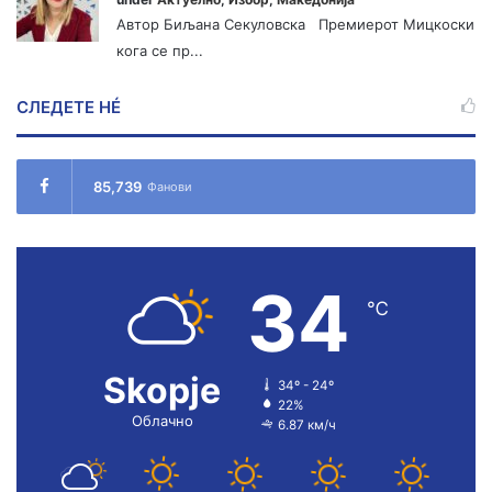
Автор Биљана Секуловска Премиерот Мицкоски
кога се пр...
СЛЕДЕТЕ НÉ
85,739
Фанови
34
℃
Skopje
34º - 24º
22%
Облачно
6.87 км/ч