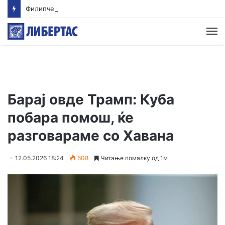
Филипче: Карпалак е потсетник дека мирот и стабилноста се бранат со одговорност
М
Барај овде Трамп: Куба
побара помош, ќе
разговараме со Хавана
12.05.2026 18:24
608
Читање помалку од 1м