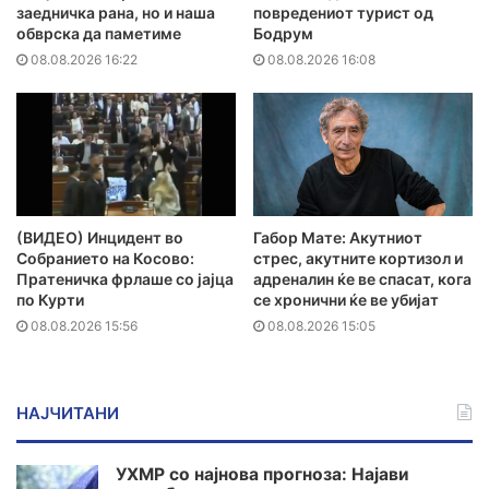
заедничка рана, но и наша
повредениот турист од
обврска да паметиме
Бодрум
08.08.2026 16:22
08.08.2026 16:08
(ВИДЕО) Инцидент во
Габор Мате: Акутниот
Собранието на Косово:
стрес, акутните кортизол и
Пратеничка фрлаше со јајца
адреналин ќе ве спасат, кога
по Курти
се хронични ќе ве убијат
08.08.2026 15:56
08.08.2026 15:05
НАЈЧИТАНИ
УХМР со најнова прогноза: Најави