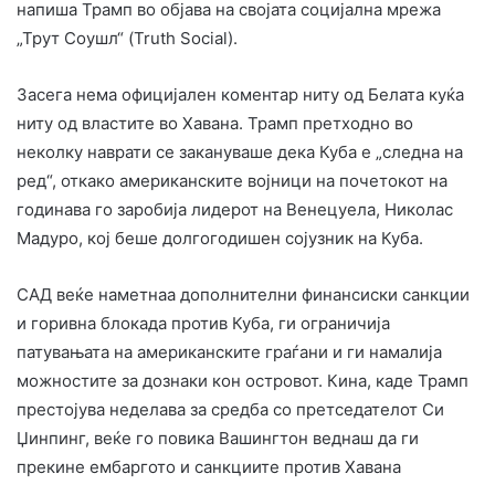
напиша Трамп во објава на својата социјална мрежа
„Трут Соушл“ (Truth Social).
Засега нема официјален коментар ниту од Белата куќа
ниту од властите во Хавана. Трамп претходно во
неколку наврати се закануваше дека Куба е „следна на
ред“, откако американските војници на почетокот на
годинава го заробија лидерот на Венецуела, Николас
Мадуро, кој беше долгогодишен сојузник на Куба.
САД веќе наметнаа дополнителни финансиски санкции
и горивна блокада против Куба, ги ограничија
патувањата на американските граѓани и ги намалија
можностите за дознаки кон островот. Кина, каде Трамп
престојува неделава за средба со претседателот Си
Џинпинг, веќе го повика Вашингтон веднаш да ги
прекине ембаргото и санкциите против Хавана