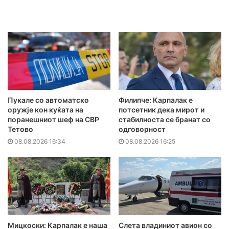
Пукале со автоматско
Филипче: Карпалак е
оружје кон куќата на
потсетник дека мирот и
поранешниот шеф на СВР
стабилноста се бранат со
Тетово
одговорност
08.08.2026 16:34
08.08.2026 16:25
Мицкоски: Карпалак е наша
Слета владиниот авион со