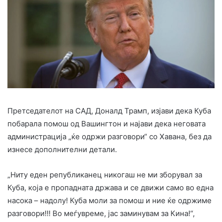
Претседателот на САД, Доналд Трамп, изјави дека Куба
побарала помош од Вашингтон и најави дека неговата
администрација „ќе одржи разговори“ со Хавана, без да
изнесе дополнителни детали.
„Ниту еден републиканец никогаш не ми зборувал за
Куба, која е пропадната држава и се движи само во една
насока – надолу! Куба моли за помош и ние ќе одржиме
разговори!!! Во меѓувреме, јас заминувам за Кина!“,