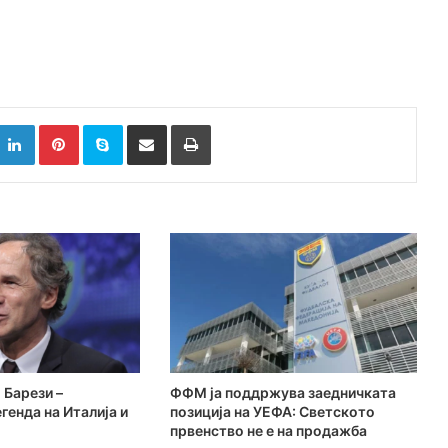
k
witter
LinkedIn
Pinterest
Skype
Сподели преку Е-маил
Испринтај
 Барези –
ФФМ ја поддржува заедничката
генда на Италија и
позиција на УЕФА: Светското
првенство не е на продажба