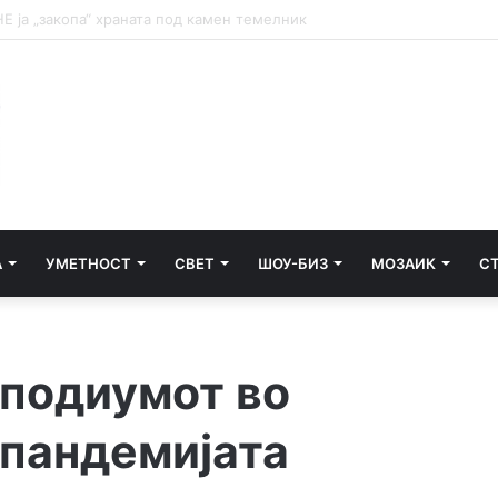
НА ТАЛОГОТ
А
УМЕТНОСТ
СВЕТ
ШОУ-БИЗ
МОЗАИК
С
 подиумот во
 пандемијата