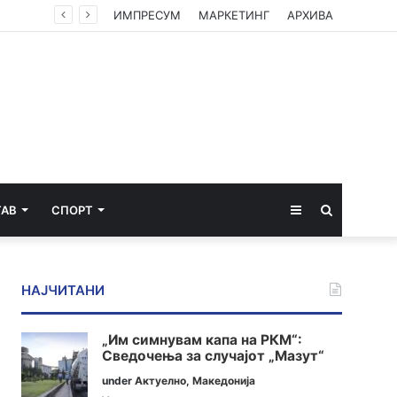
ИМПРЕСУМ
МАРКЕТИНГ
АРХИВА
Sidebar
Пребарај
ТАВ
СПОРТ
за
НАЈЧИТАНИ
„Им симнувам капа на РКМ“:
Сведочења за случајот „Мазут“
under
Актуелно
,
Македонија