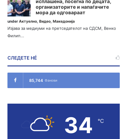
исплашена, посегна по децата,
организаторите и напаѓачите
мора да одговараат
under
Актуелно
,
Видео
,
Македонија
Изјава за медиуми на претседателот на СДСМ, Венко
Филип...
СЛЕДЕТЕ НÉ
85,744
Фанови
34
℃