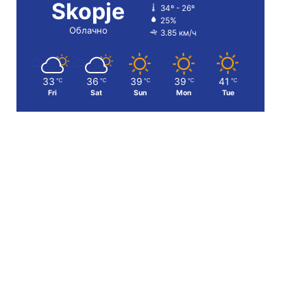
Skopje
34º - 26º
25%
Облачно
3.85 км/ч
33
36
39
39
41
℃
℃
℃
℃
℃
Fri
Sat
Sun
Mon
Tue