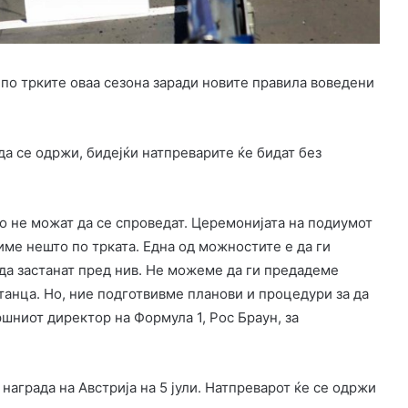
 по трките оваа сезона заради новите правила воведени
да се одржи, бидејќи натпреварите ќе бидат без
о не можат да се спроведат. Церемонијата на подиумот
име нешто по трката. Една од можностите е да ги
да застанат пред нив. Не можеме да ги предадеме
танца. Но, ние подготвивме планови и процедури за да
шниот директор на Формула 1, Рос Браун, за
награда на Австрија на 5 јули. Натпреварот ќе се одржи