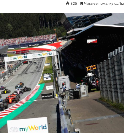
325
Читање помалку од 1м