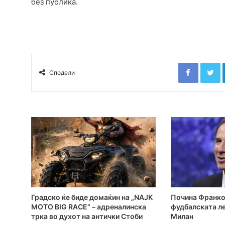
без публика.
Faceboo
T
Сподели
Градско ќе биде домаќин на „NAJK
Почина Франко
MOTO BIG RACE“ – адреналинска
фудбалската ле
трка во духот на антички Стоби
Милан