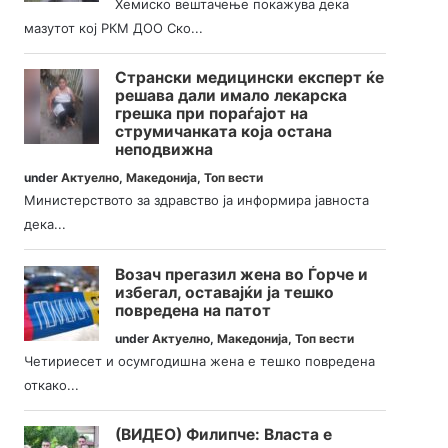
Хемиско вештачење покажува дека
мазутот кој РКМ ДОО Ско...
Странски медицински експерт ќе
решава дали имало лекарска
грешка при пораѓајот на
струмичанката која остана
неподвижна
under
Актуелно
,
Македонија
,
Топ вести
Министерството за здравство ја информира јавноста
дека...
Возач прегазил жена во Ѓорче и
избегал, оставајќи ја тешко
повредена на патот
under
Актуелно
,
Македонија
,
Топ вести
Четириесет и осумгодишна жена е тешко повредена
откако...
(ВИДЕО) Филипче: Власта е