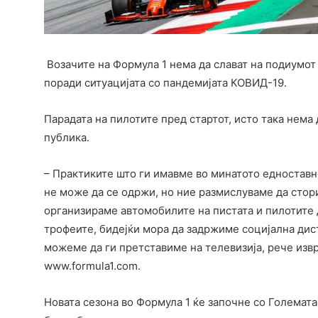
Возачите на Формула 1 нема да слават на подиумот
поради ситуацијата со пандемијата КОВИД-19.
Парадата на пилотите пред стартот, исто така нема 
публика.
– Практиките што ги имавме во минатото едноставн
не може да се одржи, но ние размислуваме да стор
организираме автомобилите на пистата и пилотите 
трофеите, бидејќи мора да задржиме социјална дис
можеме да ги претставиме на телевизија, рече извр
www.formula1.com.
Новата сезона во Формула 1 ќе започне со Големата 