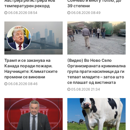
Австрија регистрира нов
Сончево и многу топло, до
температурен рекорд
39 степени
06.08.2026 08:54
06.08.2026 08:49
Трамп и се заканува на
(Видео) Во Ново Село
Канада поради пожари.
Организираната криминална
Научниците: Климатските
група прати насилници да ги
промени се виновни
тепаат младите – затоа што
се плашат од вистината
06.08.2026 08:46
05.08.2026 21:34