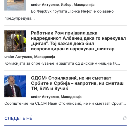
under
Актуелно
,
Избор
,
Македонија
Во Фејсбук групата „Грчка Инфо“ е објавено
предупредува...
Работник Ром пријавил дека
надредениот Албанец дека го нарекувал
„циган“. Тој кажал дека бил
испровоциран и нарекуван „шиптар
under
Актуелно
,
Македонија
Комисијата за спречување и заштита од дискриминација (К...
СДСМ: Стоилковиќ, не ни сметаат
Србите и Србија – напротив, ни сметаш
ТИ, БИА и Вучиќ
under
Актуелно
,
Македонија
Соопштение на СДСМ Иван Стоилковиќ, не ни сметаат Србит...
СЛЕДЕТЕ НÉ