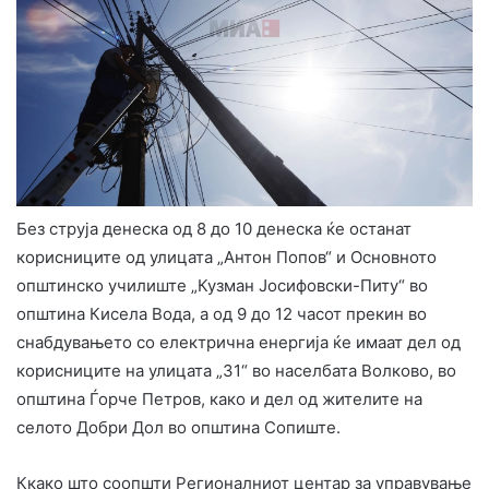
Без струја денеска од 8 до 10 денеска ќе останат
корисниците од улицата „Антон Попов“ и Основното
општинско училиште „Кузман Јосифовски-Питу“ во
општина Кисела Вода, а од 9 до 12 часот прекин во
снабдувањето со електрична енергија ќе имаат дел од
корисниците на улицата „31“ во населбата Волково, во
општина Ѓорче Петров, како и дел од жителите на
селото Добри Дол во општина Сопиште.
Ккако што соопшти Регионалниот центар за управување