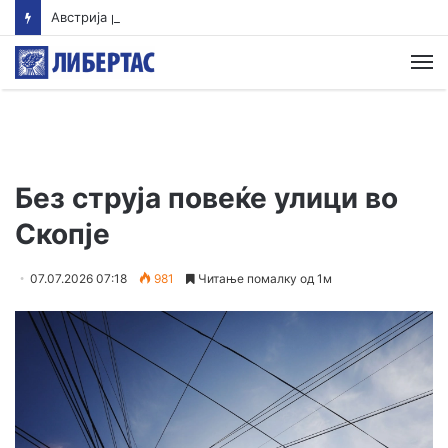
Австрија регистрира нов температурен рекорд
М
Без струја повеќе улици во
Скопје
07.07.2026 07:18
981
Читање помалку од 1м