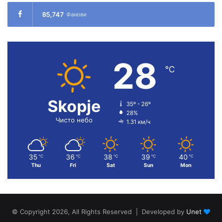
85,747
Фанови
28
℃
Skopje
35º - 26º
28%
Чисто небо
1.31 км/ч
35
36
38
39
40
℃
℃
℃
℃
℃
Thu
Fri
Sat
Sun
Mon
© Copyright 2026, All Rights Reserved | Developed by
Unet