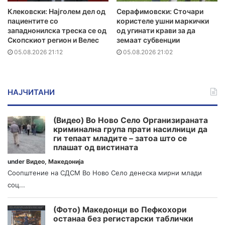
Клековски: Најголем дел од
Серафимовски: Сточари
пациентите сo
користеле ушни маркички
западнонилска треска се од
од угинати крави за да
Скопскиот регион и Велес
земаат субвенции
05.08.2026 21:12
05.08.2026 21:02
НАЈЧИТАНИ
(Видео) Во Ново Село Организираната
криминална група прати насилници да
ги тепаат младите – затоа што се
плашат од вистината
under
Видео
,
Македонија
Соопштение на СДСМ Во Ново Село денеска мирни млади
соц...
(Фото) Македонци во Пефкохори
останаа без регистарски таблички