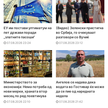
ЕУ им постави ултиматум на
(Видео) Зеленски пристигна
пет држави поради
во Србија, го очекуваат
„златните пасоши“
разговори со Вучиќ
07.08.2026 23:24
07.08.2026 23:12
Министерството за
Ангелов се надева дека
економија: Нема потреба од
водата во Гостивар ќе може
нови мерки, храната втор
да се пие од наредната
месец по ред поевтинува
недела
07.08.2026 22:10
07.08.2026 21:42