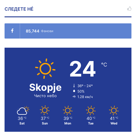
СЛЕДЕТЕ НÉ
85,744
Фанови
24
℃
Skopje
36º - 24º
50%
Чисто небо
1.28 км/ч
36
37
39
40
41
℃
℃
℃
℃
℃
Sat
Sun
Mon
Tue
Wed