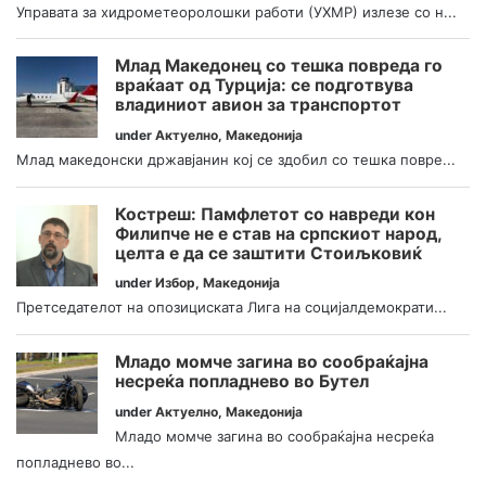
Управата за хидрометеоролошки работи (УХМР) излезе со н...
Млад Македонец со тешка повреда го
враќаат од Турција: се подготвува
владиниот авион за транспортот
under
Актуелно
,
Македонија
Млад македонски државјанин кој се здобил со тешка повре...
Костреш: Памфлетот со навреди кон
Филипче не е став на српскиот народ,
целта е да се заштити Стоиљковиќ
under
Избор
,
Македонија
Претседателот на опозициската Лига на социјалдемократи...
Младо момче загина во сообраќајна
несреќа попладнево во Бутел
under
Актуелно
,
Македонија
Младо момче загина во сообраќајна несреќа
попладнево во...