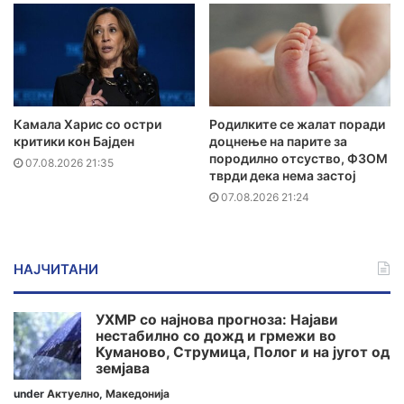
Камала Харис со остри
Родилките се жалат поради
критики кон Бајден
доцнење на парите за
породилно отсуство, ФЗОМ
07.08.2026 21:35
тврди дека нема застој
07.08.2026 21:24
НАЈЧИТАНИ
УХМР со најнова прогноза: Најави
нестабилно со дожд и грмежи во
Куманово, Струмица, Полог и на југот од
земјава
under
Актуелно
,
Македонија