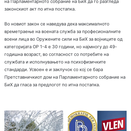
на Парламентарното собрание на БиХ да го разгледа
законскиот акт по итна постапка.
Во новиот закон се наведува дека максималното
времетраење на воената служба за професионалните
воени лица во Оружените сили на БиХ за војниците од
категоријата ОР 1-4 е 30 години, но најмногу до 49-
годишна возраст, во согласност со потребите на
службата и исполнувањето на психофизичките
стандарди. Усвоен е и заклучок со кој се бара
Претставничкиот дом на Парламентарното собрание на
БиХ да гласа за предлогот по итна постапка.