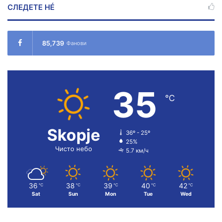
СЛЕДЕТЕ НÉ
85,739
Фанови
35
℃
Skopje
36º - 25º
25%
Чисто небо
5.7 км/ч
36
38
39
40
42
℃
℃
℃
℃
℃
Sat
Sun
Mon
Tue
Wed