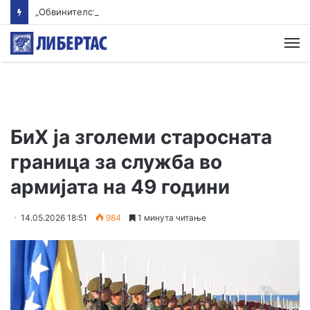
„Обвинителството да одлучува според докази, а не партиски наредби“ – ДУИ со критики до ВЛЕН
М
БиХ ја зголеми старосната
граница за служба во
армијата на 49 години
14.05.2026 18:51
984
1 минута читање