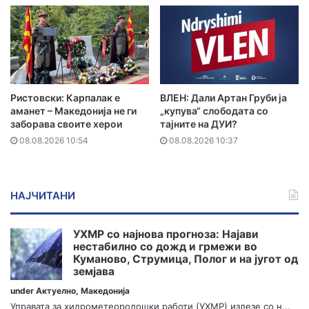
Ристовски: Карпалак е
ВЛЕН: Дали Артан Груби ја
аманет – Македонија не ги
„купува“ слободата со
заборава своите херои
тајните на ДУИ?
08.08.2026 10:54
08.08.2026 10:37
НАЈЧИТАНИ
УХМР со најнова прогноза: Најави
нестабилно со дожд и грмежи во
Куманово, Струмица, Полог и на југот од
земјава
under
Актуелно
,
Македонија
Управата за хидрометеоролошки работи (УХМР) излезе со н...