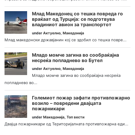
Млад Македонец со тешка повреда го
враќаат од Турција: се подготвува
владиниот авион за транспортот
under
Актуелно
,
Македонија
Млад македонски државјанин кој се здобил со тешка повре...
Младо момче загина во сообраќајна
несреќа попладнево во Бутел
under
Актуелно
,
Македонија
Младо момче загина во сообраќајна несреќа
попладнево во...
Големиот пожар зафати противпожарно
возило – повредени двајцата
пожарникари
under
Македонија
,
Топ вести
Двајца пожарникари од Територијалната противпожарна еди...