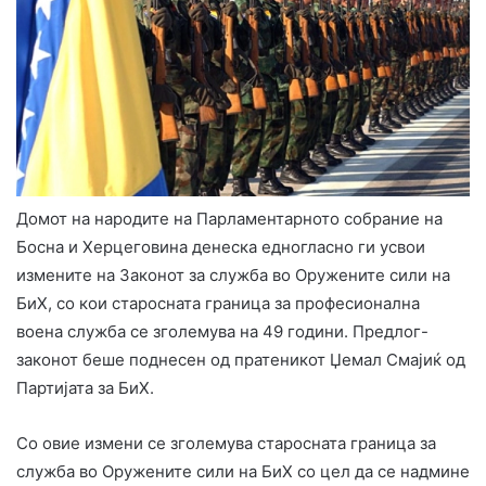
Домот на народите на Парламентарното собрание на
Босна и Херцеговина денеска едногласно ги усвои
измените на Законот за служба во Оружените сили на
БиХ, со кои старосната граница за професионална
воена служба се зголемува на 49 години. Предлог-
законот беше поднесен од пратеникот Џемал Смајиќ од
Партијата за БиХ.
Со овие измени се зголемува старосната граница за
служба во Оружените сили на БиХ со цел да се надмине