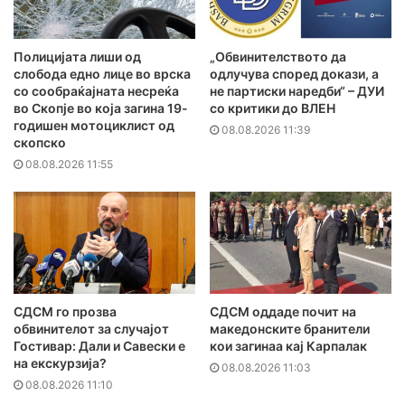
Полицијата лиши од
„Обвинителството да
слобода едно лице во врска
одлучува според докази, а
со сообраќајната несреќа
не партиски наредби“ – ДУИ
во Скопје во која загина 19-
со критики до ВЛЕН
годишен мотоциклист од
08.08.2026 11:39
скопско
08.08.2026 11:55
СДСМ го прозва
СДСМ оддаде почит на
обвинителот за случајот
македонските бранители
Гостивар: Дали и Савески е
кои загинаа кај Карпалак
на екскурзија?
08.08.2026 11:03
08.08.2026 11:10