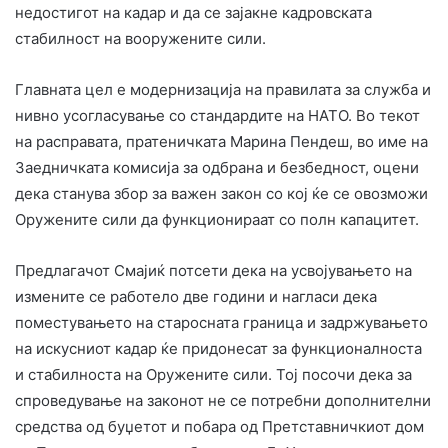
недостигот на кадар и да се зајакне кадровската
стабилност на вооружените сили.
Главната цел е модернизација на правилата за служба и
нивно усогласување со стандардите на НАТО. Во текот
на расправата, пратеничката Марина Пендеш, во име на
Заедничката комисија за одбрана и безбедност, оцени
дека станува збор за важен закон со кој ќе се овозможи
Оружените сили да функционираат со полн капацитет.
Предлагачот Смајиќ потсети дека на усвојувањето на
измените се работело две години и нагласи дека
поместувањето на старосната граница и задржувањето
на искусниот кадар ќе придонесат за функционалноста
и стабилноста на Оружените сили. Тој посочи дека за
спроведување на законот не се потребни дополнителни
средства од буџетот и побара од Претставничкиот дом