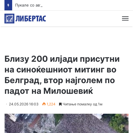
Пукале со автоматско оружје кон куќата на поранешниот шеф на СВР Тетово
М
Близу 200 илјади присутни
на синоќешниот митинг во
Белград, втор најголем по
падот на Милошевиќ
24.05.2026 16:03
1,224
Читање помалку од 1м