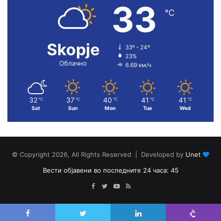
33
℃
Skopje
33º - 24º
23%
Облачно
6.69 км/ч
32
37
40
41
41
℃
℃
℃
℃
℃
Sat
Sun
Mon
Tue
Wed
© Copyright 2026, All Rights Reserved | Developed by
Unet
Вести објавени во последните 24 часа: 45
Facebook
Twitter
YouTube
RSS