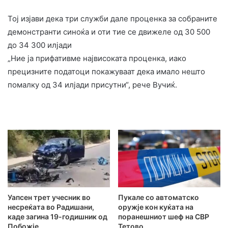
Тој изјави дека три служби дале проценка за собраните
демонстранти синоќа и оти тие се движеле од 30 500
до 34 300 илјади
„Ние ја прифативме највисоката проценка, иако
прецизните податоци покажуваат дека имало нешто
помалку од 34 илјади присутни“, рече Вучиќ.
Уапсен трет учесник во
Пукале со автоматско
несреќата во Радишани,
оружје кон куќата на
каде загина 19-годишник од
поранешниот шеф на СВР
Побожје
Тетово