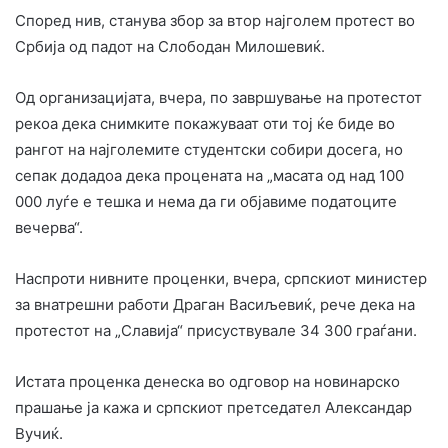
Според нив, станува збор за втор најголем протест во
Србија од падот на Слободан Милошевиќ.
Од организацијата, вчера, по завршување на протестот
рекоа дека снимките покажуваат оти тој ќе биде во
рангот на најголемите студентски собири досега, но
сепак додадоа дека процената на „масата од над 100
000 луѓе е тешка и нема да ги објавиме податоците
вечерва“.
Наспроти нивните проценки, вчера, српскиот министер
за внатрешни работи Драган Васиљевиќ, рече дека на
протестот на „Славија“ присуствувале 34 300 граѓани.
Истата проценка денеска во одговор на новинарско
прашање ја кажа и српскиот претседател Александар
Вучиќ.