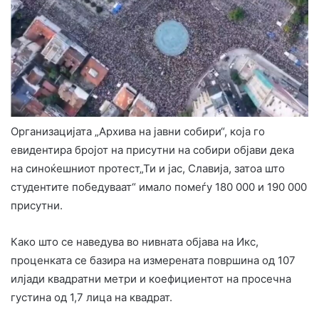
Организацијата „Архива на јавни собири“, која го
евидентира бројот на присутни на собири објави дека
на синоќешниот протест„Ти и јас, Славија, затоа што
студентите победуваат“ имало помеѓу 180 000 и 190 000
присутни.
Како што се наведува во нивната објава на Икс,
проценката се базира на измерената површина од 107
илјади квадратни метри и коефициентот на просечна
густина од 1,7 лица на квадрат.