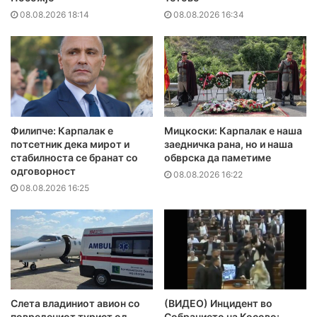
08.08.2026 18:14
08.08.2026 16:34
Филипче: Карпалак е
Мицкоски: Карпалак е наша
потсетник дека мирот и
заедничка рана, но и наша
стабилноста се бранат со
обврска да паметиме
одговорност
08.08.2026 16:22
08.08.2026 16:25
Слета владиниот авион со
(ВИДЕО) Инцидент во
повредениот турист од
Собранието на Косово: