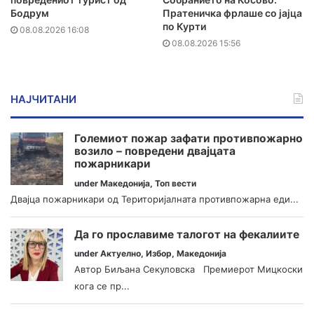
Бодрум
Пратеничка фрлаше со јајца
по Курти
08.08.2026 16:08
08.08.2026 15:56
НАЈЧИТАНИ
Големиот пожар зафати противпожарно
возило – повредени двајцата
пожарникари
under
Македонија
,
Топ вести
Двајца пожарникари од Територијалната противпожарна еди...
Да го прославиме талогот на фекалиите
under
Актуелно
,
Избор
,
Македонија
Автор Биљана Секуловска Премиерот Мицкоски
кога се пр...