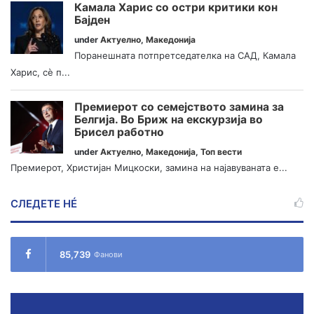
Камала Харис со остри критики кон
Бајден
under
Актуелно
,
Македонија
Поранешната потпретседателка на САД, Камала
Харис, сè п...
Премиерот со семејството замина за
Белгија. Во Бриж на екскурзија во
Брисел работно
under
Актуелно
,
Македонија
,
Топ вести
Премиерот, Христијан Мицкоски, замина на најавуваната е...
СЛЕДЕТЕ НÉ
85,739
Фанови