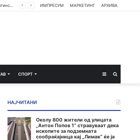
(ФОТО) Ахмети на средба со в.д. амбасадорката на САД: Американската поддршка е суштинска за зачувување на духот на Охридскиот договор
ИМПРЕСУМ
МАРКЕТИНГ
АРХИВА
Sidebar
Пребарај
ТАВ
СПОРТ
за
НАЈЧИТАНИ
Околу 800 жители од улицата
„Антон Попов 1“ стравуваат дека
ископите за подземната
сообраќајница кај „Лимак“ ќе ја