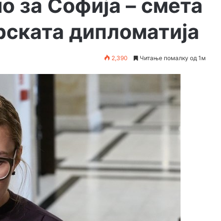
о за Софија – смета
рската дипломатија
2,390
Читање помалку од 1м