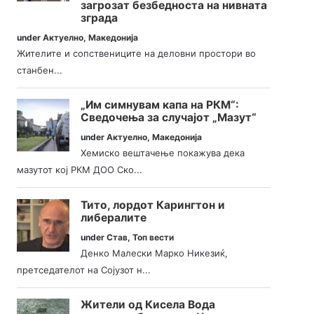
загрозат безбедноста на нивната
зграда
under
Актуелно
,
Македонија
Жителите и сопствениците на деловни простори во
станбен...
„Им симнувам капа на РКМ“:
Сведочења за случајот „Мазут“
under
Актуелно
,
Македонија
Хемиско вештачење покажува дека
мазутот кој РКМ ДОО Ско...
Тито, лордот Карингтон и
либералите
under
Став
,
Топ вести
Денко Малески Марко Никезиќ,
претседателот на Сојузот н...
Жители од Кисела Вода