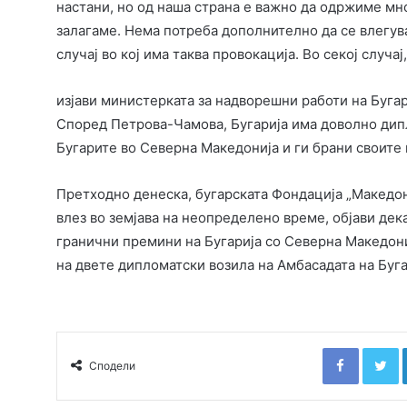
настани, но од наша страна е важно да одржиме мног
залагаме. Нема потреба дополнително да се влегува 
случај во кој има таква провокација. Во секој случа
изјави министерката за надворешни работи на Бугар
Според Петрова-Чамова, Бугарија има доволно дип
Бугарите во Северна Македонија и ги брани своите
Претходно денеска, бугарската Фондација „Македони
влез во земјава на неопределено време, објави дек
гранични премини на Бугарија со Северна Македони
на двете дипломатски возила на Амбасадата на Буга
Faceboo
T
Сподели