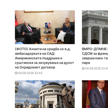
(ФОТО) Ахмети на средба со в.д.
ВМРО-ДПМНЕ: 
амбасадорката на САД:
СДСМ за франц
Американската поддршка е
заврши како та
суштинска за зачувување на духот
пари
на Охридскиот договор
06.08.2026 22:4
06.08.2026 22:44