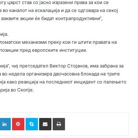
у цврст став со јасно изразени права за кои се
во каналот на ескалација и да се одговара на секој
ј, ваквите акции ќе бидат контрапродуктивни“,
ија.
ломатски механизми преку кои ги штити правата на
 позиции пред европските институции.
ја“, чиј претседател Виктор Стојанов, има забрана за
а во недела организира двочасовна блокада на трите
ја како реакција на последниот инцидент со палењето
рија во Скопје.
k
witter
LinkedIn
Pinterest
Skype
Сподели преку Е-маил
Испринтај