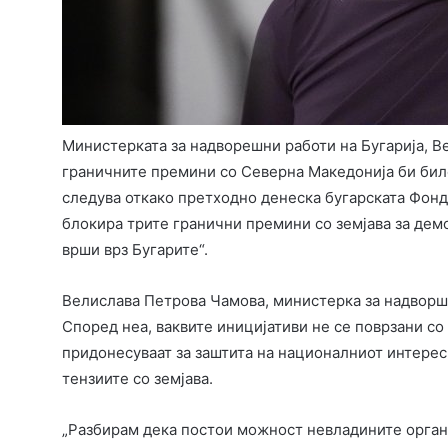
Министерката за надворешни работи на Бугарија, В
граничните премини со Северна Македонија би било
следува откако претходно денеска бугарската Фонда
блокира трите гранични премини со земјава за демо
врши врз Бугарите“.
Велислава Петрова Чамова, министерка за надворш
Според неа, ваквите иницијативи не се поврзани со 
придонесуваат за заштита на националниот интерес,
тензиите со земјава.
„Разбирам дека постои можност невладините органи