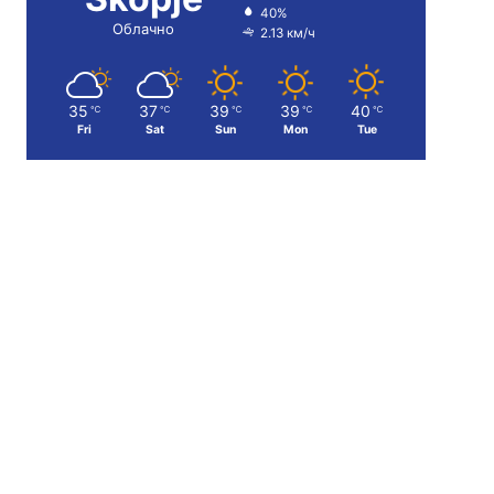
40%
Облачно
2.13 км/ч
35
37
39
39
40
℃
℃
℃
℃
℃
Fri
Sat
Sun
Mon
Tue