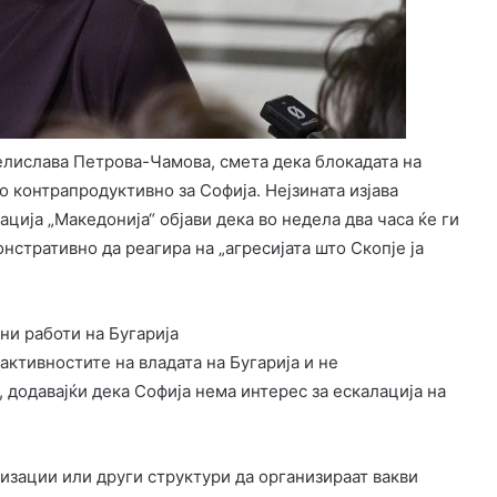
елислава Петрова-Чамова, смета дека блокадата на
 контрапродуктивно за Софија. Нејзината изјава
ција „Македонија“ објави дека во недела два часа ќе ги
нстративно да реагира на „агресијата што Скопје ја
ни работи на Бугарија
активностите на владата на Бугарија и не
 додавајќи дека Софија нема интерес за ескалација на
зации или други структури да организираат вакви