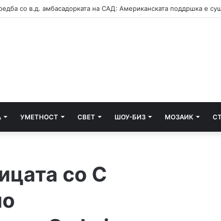
А
УМЕТНОСТ
СВЕТ
ШОУ-БИЗ
МОЗАИК
С
ицата со С
ло