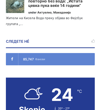
повторно без вода: „Истата
цевка пука веќе 14 години“
under
Актуелно
,
Македонија
Жители на Кисела Вода преку објава во Фејсбук
групата „...
СЛЕДЕТЕ НÉ
85,747
Фанови
24
℃
Skopje
35º - 21º