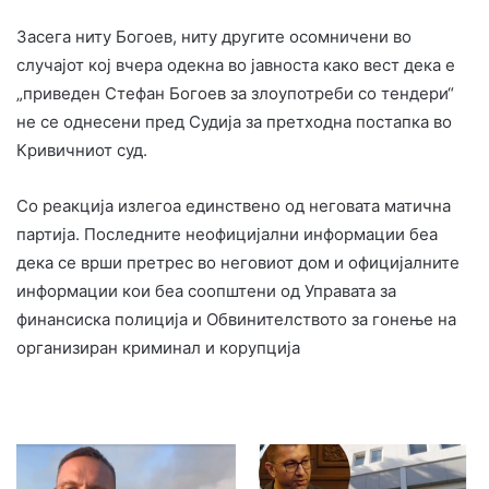
Засега ниту Богоев, ниту другите осомничени во
случајот кој вчера одекна во јавноста како вест дека е
„приведен Стефан Богоев за злоупотреби со тендери“
не се однесени пред Судија за претходна постапка во
Кривичниот суд.
Со реакција излегоа единствено од неговата матична
партија. Последните неофицијални информации беа
дека се врши претрес во неговиот дом и официјалните
информации кои беа соопштени од Управата за
финансиска полиција и Обвинителството за гонење на
организиран криминал и корупција