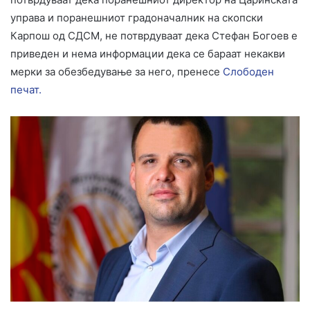
управа и поранешниот градоначалник на скопски
Карпош од СДСМ, не потврдуваат дека Стефан Богоев е
приведен и нема информации дека се бараат некакви
мерки за обезбедување за него, пренесе
Слободен
печат.