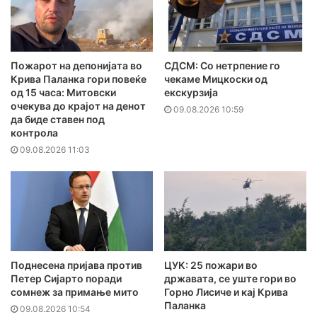
Пожарот на депонијата во
СДСМ: Со нетрпение го
Крива Паланка гори повеќе
чекаме Мицкоски од
од 15 часа: Митовски
екскурзија
очекува до крајот на денот
09.08.2026 10:59
да биде ставен под
контрола
09.08.2026 11:03
Поднесена пријава против
ЦУК: 25 пожари во
Петер Сијарто поради
државата, се уште гори во
сомнеж за примање мито
Горно Лисиче и кај Крива
Паланка
09.08.2026 10:54