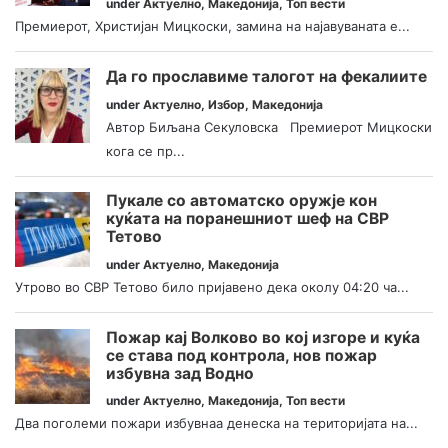
under
Актуелно
,
Македонија
,
Топ вести
Премиерот, Христијан Мицкоски, замина на најавуваната е...
Да го прославиме талогот на фекалиите
under
Актуелно
,
Избор
,
Македонија
Автор Биљана Секуловска Премиерот Мицкоски
кога се пр...
Пукале со автоматско оружје кон
куќата на поранешниот шеф на СВР
Тетово
under
Актуелно
,
Македонија
Утрово во СВР Тетово било пријавено дека околу 04:20 ча...
Пожар кај Волково во кој изгоре и куќа
се става под контрола, нов пожар
избувна зад Водно
under
Актуелно
,
Македонија
,
Топ вести
Два поголеми пожари избувнаа денеска на територијата на...