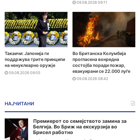
09.08.2026 09:11
Такаичи: Јапонија ги
Во Британска Колумбија
поддржува трите принципи
прогласена вонредна
на ненуклеарно оружје
состојба поради пожар,
евакуирани се 22.000 луѓе
09.08.2026 09:05
09.08.2026 08:42
НАЈЧИТАНИ
Премиерот со семејството замина за
Белгија. Во Бриж на екскурзија во
Брисел работно