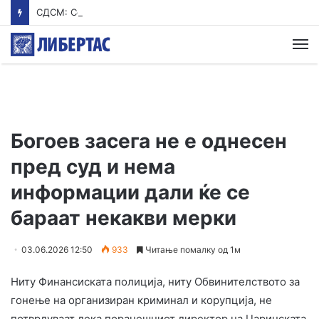
СДСМ: Со нетрпение го чекаме Мицкоски од екскурзија
М
Богоев засега не е однесен
пред суд и нема
информации дали ќе се
бараат некакви мерки
03.06.2026 12:50
933
Читање помалку од 1м
Ниту Финансиската полиција, ниту Обвинителството за
гонење на организиран криминал и корупција, не
потврдуваат дека поранешниот директор на Царинската