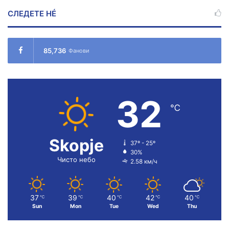
СЛЕДЕТЕ НÉ
85,736
Фанови
32
℃
Skopje
37º - 25º
30%
Чисто небо
2.58 км/ч
37
39
40
42
40
℃
℃
℃
℃
℃
Sun
Mon
Tue
Wed
Thu