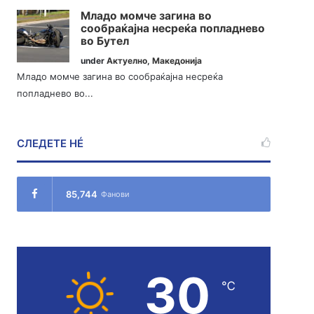
Младо момче загина во
сообраќајна несреќа попладнево
во Бутел
under
Актуелно
,
Македонија
Младо момче загина во сообраќајна несреќа
попладнево во...
СЛЕДЕТЕ НÉ
85,744
Фанови
30
℃