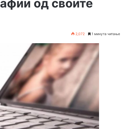
рафии од своите
2,072
1 минута читање