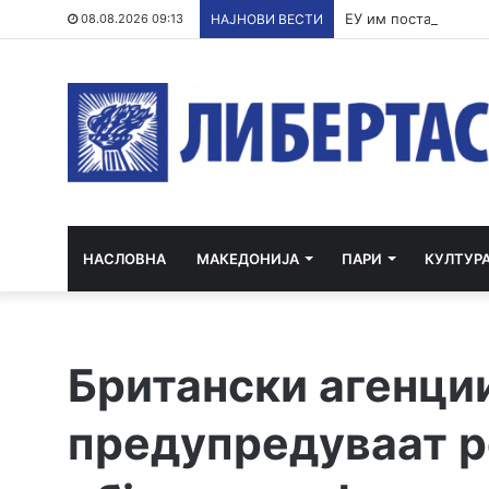
ЕУ им постави улти
08.08.2026 09:13
НАЈНОВИ ВЕСТИ
НАСЛОВНА
МАКЕДОНИЈА
ПАРИ
КУЛТУР
Британски агенции
предупредуваат р