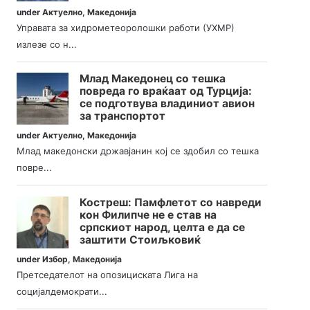
under
Актуелно
,
Македонија
Управата за хидрометеоролошки работи (УХМР)
излезе со н...
Млад Македонец со тешка
повреда го враќаат од Турција:
се подготвува владиниот авион
за транспортот
under
Актуелно
,
Македонија
Млад македонски државјанин кој се здобил со тешка
повре...
Костреш: Памфлетот со навреди
кон Филипче не е став на
српскиот народ, целта е да се
заштити Стоиљковиќ
under
Избор
,
Македонија
Претседателот на опозициската Лига на
социјалдемократи...