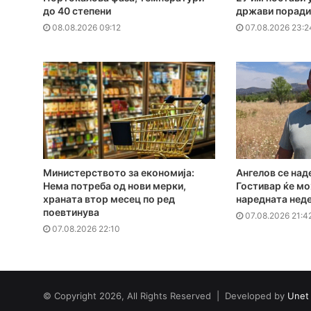
до 40 степени
држави поради
08.08.2026 09:12
07.08.2026 23:2
Министерството за економија:
Ангелов се над
Нема потреба од нови мерки,
Гостивар ќе мо
храната втор месец по ред
наредната нед
поевтинува
07.08.2026 21:4
07.08.2026 22:10
© Copyright 2026, All Rights Reserved | Developed by
Unet