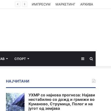
ИМПРЕСУМ
МАРКЕТИНГ
АРХИВА
Sidebar
Пребарај
ТАВ
СПОРТ
за
НАЈЧИТАНИ
УХМР со најнова прогноза: Најави
нестабилно со дожд и грмежи во
Куманово, Струмица, Полог и на
југот од земјава