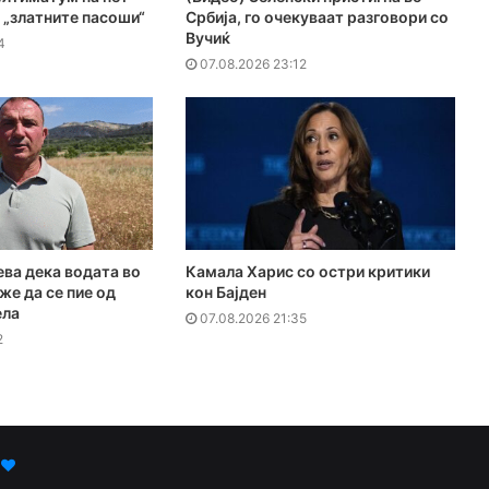
 „златните пасоши“
Србија, го очекуваат разговори со
Вучиќ
4
07.08.2026 23:12
ева дека водата во
Камала Харис со остри критики
же да се пие од
кон Бајден
ела
07.08.2026 21:35
2