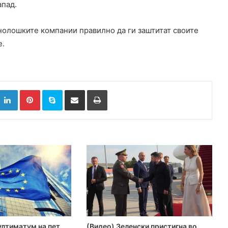
апад.
хнолошките компании правилно да ги заштитат своите
е.
k
witter
LinkedIn
Pinterest
Skype
Сподели преку Е-маил
Испринтај
ултиматум на пет
(Видео) Зеленски пристигна во