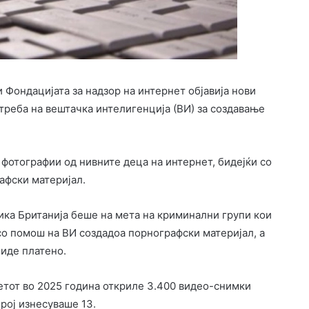
 Фондацијата за надзор на интернет објавија нови
треба на вештачка интелигенција (ВИ) за создавање
 фотографии од нивните деца на интернет, бидејќи со
афски материјал.
ка Британија беше на мета на криминални групи кои
со помош на ВИ создадоа порнографски материјал, а
биде платено.
етот во 2025 година откриле 3.400 видео-снимки
рој изнесуваше 13.