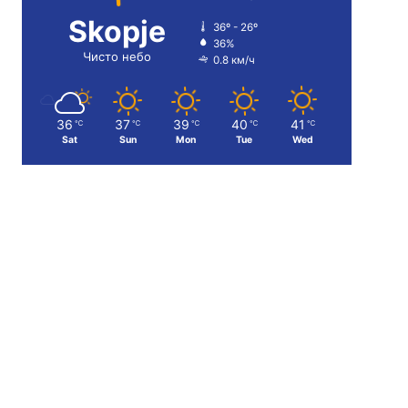
Skopje
36º - 26º
36%
Чисто небо
0.8 км/ч
36
37
39
40
41
℃
℃
℃
℃
℃
Sat
Sun
Mon
Tue
Wed