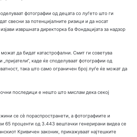
поделуваат фотографии од децата со луѓето што ги
идат свесни за потенцијалните ризици и да носат
 изјави извршната директорка ба Фондацијата за надзор
можат да бидат катастрофални. Смит ги советува
 „пријатели“, каде ќе споделуваат фотографии од
ватност, така што само ограничен број луѓе ќе можат да
орочни последици е нешто што мислам дека секој
жини се сè пораспространети, а фотографиите и
ури 65 проценти од 3.443 вештачки генерирани видеа се
анскиот Кривичен законик, прикажуваат најтешките