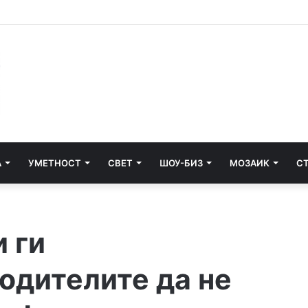
матум на пет држави поради „златните пасоши“
А
УМЕТНОСТ
СВЕТ
ШОУ-БИЗ
МОЗАИК
С
 ги
одителите да не