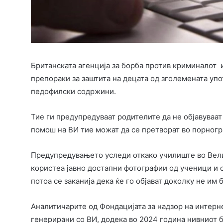
Британската агенција за борба против криминалот и
препораки за заштита на децата од зголемената упо
педофилски содржини.
Тие ги предупредуваат родителите да не објавуваат
помош на ВИ тие можат да се претворат во порногр
Предупредувањето уследи откако училиште во Вели
користеа јавно достапни фотографии од ученици и 
потоа се заканија дека ќе го објават доколку не им 
Аналитичарите од Фондацијата за надзор на интерн
генерирани со ВИ, додека во 2024 година нивниот б