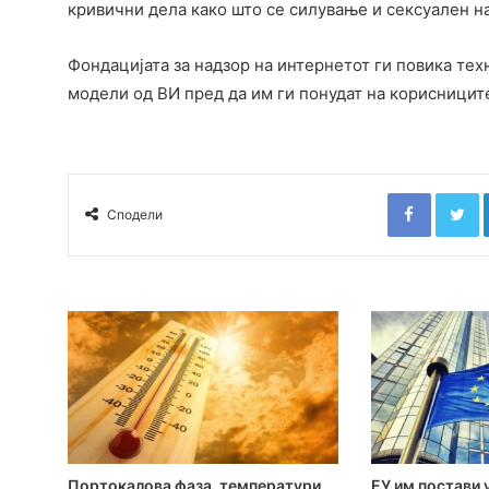
кривични дела како што се силување и сексуален н
Фондацијата за надзор на интернетот ги повика те
модели од ВИ пред да им ги понудат на корисницит
Faceboo
T
Сподели
Портокалова фаза, температури
ЕУ им постави 