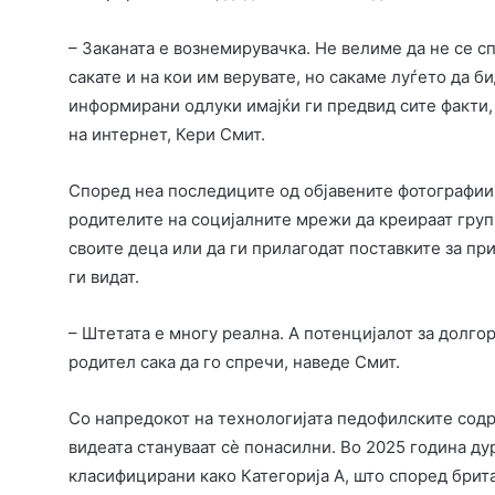
– Заканата е вознемирувачка. Не велиме да не се с
сакате и на кои им верувате, но сакаме луѓето да б
информирани одлуки имајќи ги предвид сите факти,
на интернет, Кери Смит.
Според неа последиците од објавените фотографии 
родителите на социјалните мрежи да креираат групи
своите деца или да ги прилагодат поставките за при
ги видат.
– Штетата е многу реална. А потенцијалот за долг
родител сака да го спречи, наведе Смит.
Со напредокот на технологијата педофилските содр
видеата стануваат сè понасилни. Во 2025 година д
класифицирани како Категорија А, што според брит