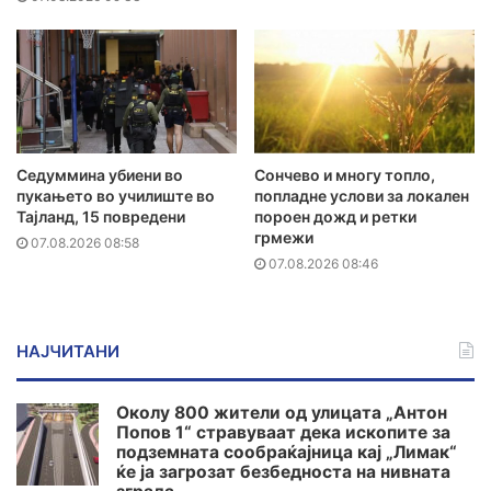
Седуммина убиени во
Сончево и многу топло,
пукањето во училиште во
попладне услови за локален
Тајланд, 15 повредени
пороен дожд и ретки
грмежи
07.08.2026 08:58
07.08.2026 08:46
НАЈЧИТАНИ
Околу 800 жители од улицата „Антон
Попов 1“ стравуваат дека ископите за
подземната сообраќајница кај „Лимак“
ќе ја загрозат безбедноста на нивната