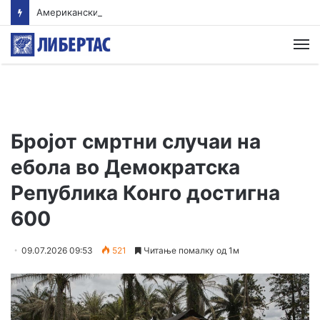
Американски суд ѝ наложи на „Мета“ да плати 567 милиони долари за штети нанесени на младите
М
Бројот смртни случаи на
ебола во Демократска
Република Конго достигна
600
09.07.2026 09:53
521
Читање помалку од 1м