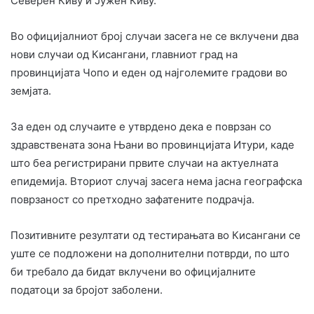
Северен Киву и Јужен Киву.
Во официјалниот број случаи засега не се вклучени два
нови случаи од Кисангани, главниот град на
провинцијата Чопо и еден од најголемите градови во
земјата.
За еден од случаите е утврдено дека е поврзан со
здравствената зона Њани во провинцијата Итури, каде
што беа регистрирани првите случаи на актуелната
епидемија. Вториот случај засега нема јасна географска
поврзаност со претходно зафатените подрачја.
Позитивните резултати од тестирањата во Кисангани се
уште се подложени на дополнителни потврди, по што
би требало да бидат вклучени во официјалните
податоци за бројот заболени.