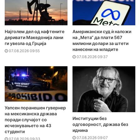
Најголем дел од нафтените
Американски суд ѝ наложи
деривати Македонија лани
на „Мета“ да плати 567
ги увезла од Грција
милиони долари за штети
нанесени на младите
07.08.2026 09:55
07.08.2026 09:37
Уапсен поранешен гувернер
на мексиканска држава
Институции без
поради случајот со
одговорност, држава без
исчезнувањето на 43
иднина
студенти
07.08.2026 09:07
07.08.2026 09:33