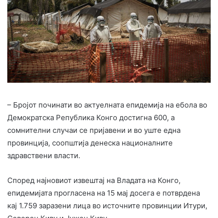
– Бројот починати во актуелната епидемија на ебола во
Демократска Република Конго достигна 600, а
сомнителни случаи се пријавени и во уште една
провинција, соопштија денеска националните
здравствени власти.
Според најновиот извештај на Владата на Конго,
епидемијата прогласена на 15 мај досега е потврдена
кај 1.759 заразени лица во источните провинции Итури,