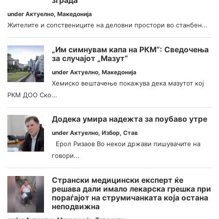
зграда
under
Актуелно
,
Македонија
Жителите и сопствениците на деловни простори во станбен...
„Им симнувам капа на РКМ“: Сведочења
за случајот „Мазут“
under
Актуелно
,
Македонија
Хемиско вештачење покажува дека мазутот кој
РКМ ДОО Ско...
Додека умира надежта за поубаво утре
under
Актуелно
,
Избор
,
Став
Ерол Ризаов Во некои држави пишувачите на
говори...
Странски медицински експерт ќе
решава дали имало лекарска грешка при
пораѓајот на струмичанката која остана
неподвижна