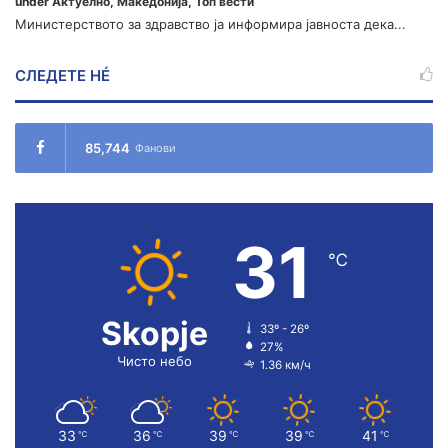
under
Актуелно
,
Македонија
,
Топ вести
Министерството за здравство ја информира јавноста дека...
СЛЕДЕТЕ НÉ
85,744
Фанови
31
℃
Skopje
33º - 26º
27%
Чисто небо
1.36 км/ч
33
36
39
39
41
℃
℃
℃
℃
℃