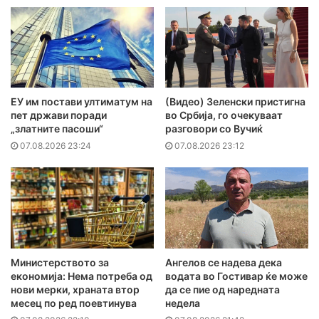
ЕУ им постави ултиматум на
(Видео) Зеленски пристигна
пет држави поради
во Србија, го очекуваат
„златните пасоши“
разговори со Вучиќ
07.08.2026 23:24
07.08.2026 23:12
Министерството за
Ангелов се надева дека
економија: Нема потреба од
водата во Гостивар ќе може
нови мерки, храната втор
да се пие од наредната
месец по ред поевтинува
недела