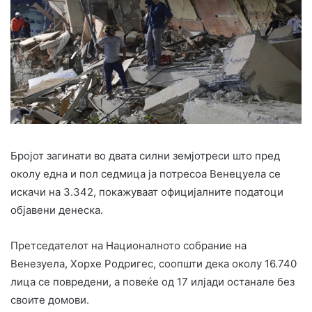
Бројот загинати во двата силни земјотреси што пред
околу една и пол седмица ја потресоа Венецуела се
искачи на 3.342, покажуваат официјалните податоци
објавени денеска.
Претседателот на Националното собрание на
Венезуела, Хорхе Родригес, соопшти дека околу 16.740
лица се повредени, а повеќе од 17 илјади останале без
своите домови.