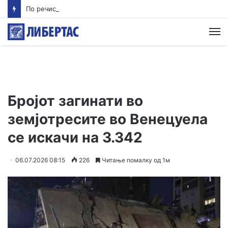
По речиси 30 години почнува судењето за убиството на Тупак Шакур
М
Бројот загинати во
земјотресите во Венецуела
се искачи на 3.342
06.07.2026 08:15
226
Читање помалку од 1м