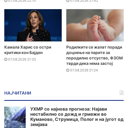
07.08.2026 22:10
07.08.2026 21:42
Камала Харис со остри
Родилките се жалат поради
критики кон Бајден
доцнење на парите за
породилно отсуство, ФЗОМ
07.08.2026 21:35
тврди дека нема застој
07.08.2026 21:24
НАЈЧИТАНИ
УХМР со најнова прогноза: Најави
нестабилно со дожд и грмежи во
Куманово, Струмица, Полог и на југот од
земјава