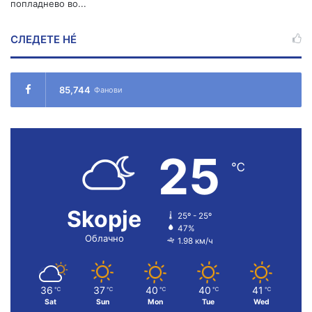
попладнево во...
СЛЕДЕТЕ НÉ
85,744
Фанови
25
℃
Skopje
25º - 25º
47%
Облачно
1.98 км/ч
36
37
40
40
41
℃
℃
℃
℃
℃
Sat
Sun
Mon
Tue
Wed