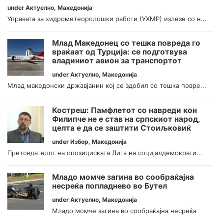
under
Актуелно
,
Македонија
Управата за хидрометеоролошки работи (УХМР) излезе со н...
Млад Македонец со тешка повреда го
враќаат од Турција: се подготвува
владиниот авион за транспортот
under
Актуелно
,
Македонија
Млад македонски државјанин кој се здобил со тешка повре...
Костреш: Памфлетот со навреди кон
Филипче не е став на српскиот народ,
целта е да се заштити Стоиљковиќ
under
Избор
,
Македонија
Претседателот на опозициската Лига на социјалдемократи...
Младо момче загина во сообраќајна
несреќа попладнево во Бутел
under
Актуелно
,
Македонија
Младо момче загина во сообраќајна несреќа