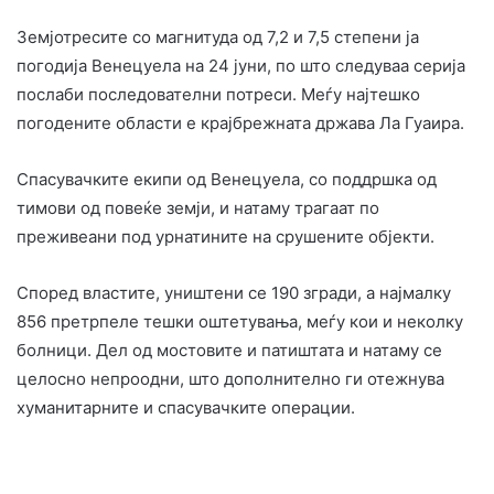
Земјотресите со магнитуда од 7,2 и 7,5 степени ја
погодија Венецуела на 24 јуни, по што следуваа серија
послаби последователни потреси. Меѓу најтешко
погодените области е крајбрежната држава Ла Гуаира.
Спасувачките екипи од Венецуела, со поддршка од
тимови од повеќе земји, и натаму трагаат по
преживеани под урнатините на срушените објекти.
Според властите, уништени се 190 згради, а најмалку
856 претрпеле тешки оштетувања, меѓу кои и неколку
болници. Дел од мостовите и патиштата и натаму се
целосно непроодни, што дополнително ги отежнува
хуманитарните и спасувачките операции.