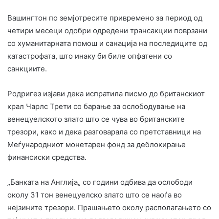
Вашингтон по земјотресите привремено за период од
четири месеци одобри одредени трансакции поврзани
со хуманитарната помош и санација на последиците од
катастрофата, што инаку би биле опфатени со
санкциите.
Родригез изјави дека испратила писмо до британскиот
крал Чарлс Трети со барање за ослободување на
венецуелското злато што се чува во британските
трезори, како и дека разговарала со претставници на
Меѓународниот монетарен фонд за деблокирање
финансиски средства.
„Банката на Англија„ со години одбива да ослободи
околу 31 тон венецуелско злато што се наоѓа во
нејзините трезори. Прашањето околу располагањето со