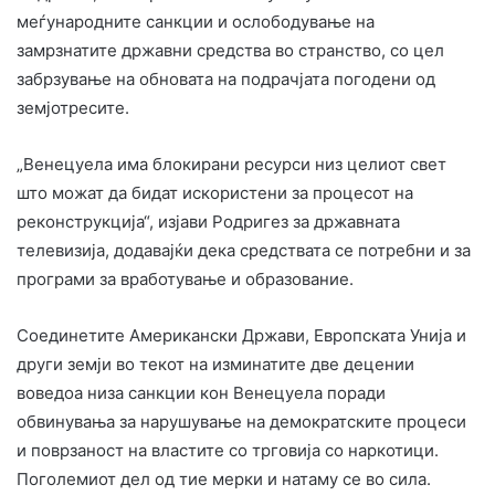
меѓународните санкции и ослободување на
замрзнатите државни средства во странство, со цел
забрзување на обновата на подрачјата погодени од
земјотресите.
„Венецуела има блокирани ресурси низ целиот свет
што можат да бидат искористени за процесот на
реконструкција“, изјави Родригез за државната
телевизија, додавајќи дека средствата се потребни и за
програми за вработување и образование.
Соединетите Американски Држави, Европската Унија и
други земји во текот на изминатите две децении
воведоа низа санкции кон Венецуела поради
обвинувања за нарушување на демократските процеси
и поврзаност на властите со трговија со наркотици.
Поголемиот дел од тие мерки и натаму се во сила.