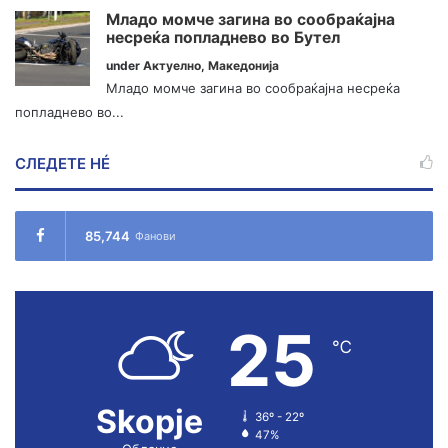
Младо момче загина во сообраќајна
несреќа попладнево во Бутел
under
Актуелно
,
Македонија
Младо момче загина во сообраќајна несреќа
попладнево во...
СЛЕДЕТЕ НÉ
85,744
Фанови
25
℃
Skopje
36º - 22º
47%