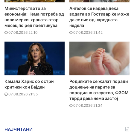
Министерството за
Ангелов се надева дека
економија: Нема потреба од
водата во Гостивар ќе може
нови мерки, храната втор
да се пие од наредната
месец по ред поевтинува
недела
07.08.2026 22:10
07.08.2026 21:42
Камала Харис со остри
Родилките се жалат поради
критики кон Бајден
доцнење на парите за
породилно отсуство, ФЗОМ
07.08.2026 21:35
тврди дека нема застој
07.08.2026 21:24
НАЈЧИТАНИ