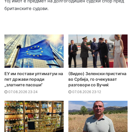
тој имот е предмет на долгогодишен судски спор пред
британските судови.
ЕУ им постави ултиматум на
(Видео) Зеленски пристигна
пет држави поради
во Србија, го очекуваат
„златните пасоши“
разговори со Вучиќ
07.08.2026 23:24
07.08.2026 23:12