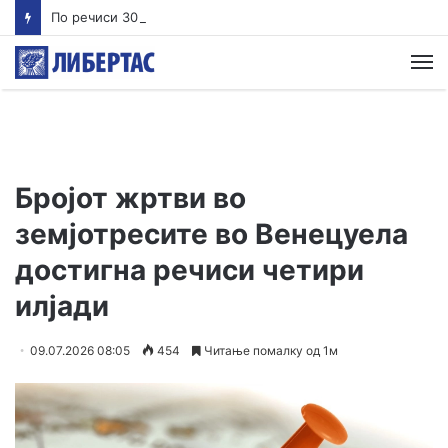
По речиси 30 години почнува судењето за убиството на Тупак Шакур
М
Бројот жртви во
земјотресите во Венецуела
достигна речиси четири
илјади
09.07.2026 08:05
454
Читање помалку од 1м