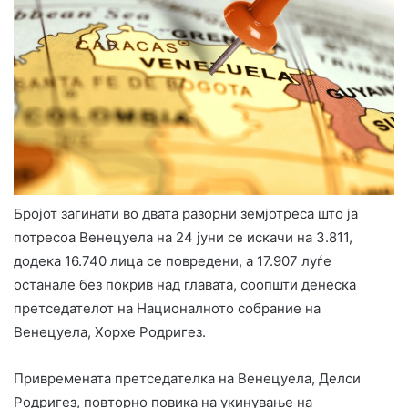
Бројот загинати во двата разорни земјотреса што ја
потресоа Венецуела на 24 јуни се искачи на 3.811,
додека 16.740 лица се повредени, а 17.907 луѓе
останале без покрив над главата, соопшти денеска
претседателот на Националното собрание на
Венецуела, Хорхе Родригез.
Привремената претседателка на Венецуела, Делси
Родригез, повторно повика на укинување на