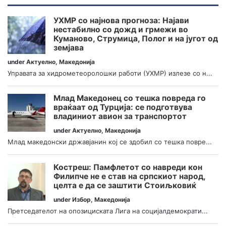
УХМР со најнова прогноза: Најави
нестабилно со дожд и грмежи во
Куманово, Струмица, Полог и на југот од
земјава
under
Актуелно
,
Македонија
Управата за хидрометеоролошки работи (УХМР) излезе со н...
Млад Македонец со тешка повреда го
враќаат од Турција: се подготвува
владиниот авион за транспортот
under
Актуелно
,
Македонија
Млад македонски државјанин кој се здобил со тешка повре...
Костреш: Памфлетот со навреди кон
Филипче не е став на српскиот народ,
целта е да се заштити Стоиљковиќ
under
Избор
,
Македонија
Претседателот на опозициската Лига на социјалдемократи...