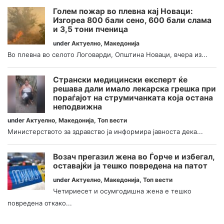
Голем пожар во плевна кај Новаци:
Изгореа 800 бали сено, 600 бали слама
и 3,5 тони пченица
under
Актуелно
,
Македонија
Во плевна во селото Логоварди, Општина Новаци, вчера из...
Странски медицински експерт ќе
решава дали имало лекарска грешка при
пораѓајот на струмичанката која остана
неподвижна
under
Актуелно
,
Македонија
,
Топ вести
Министерството за здравство ја информира јавноста дека...
Возач прегазил жена во Ѓорче и избегал,
оставајќи ја тешко повредена на патот
under
Актуелно
,
Македонија
,
Топ вести
Четириесет и осумгодишна жена е тешко
повредена откако...