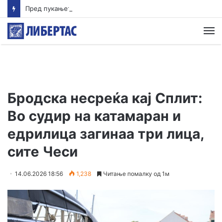
Пред пукањето во Тајланд ученикот ги убил своите баба и дедо
М
Бродска несреќа кај Сплит:
Во судир на катамаран и
едрилица загинаа три лица,
сите Чеси
14.06.2026 18:56
1,238
Читање помалку од 1м