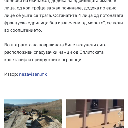
членови на екипажот, додека на едрилицата имало 8
лица, од кои тројца за жал починале, додека по едно
лице сè уште се трага. Останатите 4 лица од потонатата
француска едрилица беа извлечени од морето“, се вели
во соопштението.
Во потрагата на површината биле вклучени сите
расположиви спасувачки чамци од Сплитската
капетанија и придружните ограноци.
Извор:
nezavisen.mk