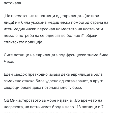
потонала.
„На преостанатите патници од едрилицата (четири
лица) им била укажана медицинска помош од страна на
итен медицински персонал на местото на настанот и
немало потреба да се однесат во болница“, објави
сплитската полиција.
Сите патници на едрилицата под француско знаме биле
Чеси.
Еден сведок претходно изјави дека едрилицата била
згмечена откако била удрена од катамаранот, а други
сведоци рекле дека потонала многу брзо.
Од Министерството за море изјавија: „Во времето на
несреќата, на патничкиот брод имало 118 патници и 7