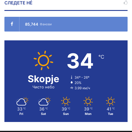
СЛЕДЕТЕ НÉ
85,744
Фанови
34
℃
Skopje
34º - 26º
20%
Чисто небо
3.99 км/ч
33
36
39
39
41
℃
℃
℃
℃
℃
Fri
Sat
Sun
Mon
Tue