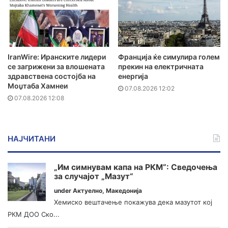
IranWire: Иранските лидери
Франција ќе симулира голем
се загрижени за влошената
прекин на електричната
здравствена состојба на
енергија
Моџтаба Хамнеи
07.08.2026 12:02
07.08.2026 12:08
НАЈЧИТАНИ
„Им симнувам капа на РКМ“: Сведочења
за случајот „Мазут“
under
Актуелно
,
Македонија
Хемиско вештачење покажува дека мазутот кој
РКМ ДОО Ско...