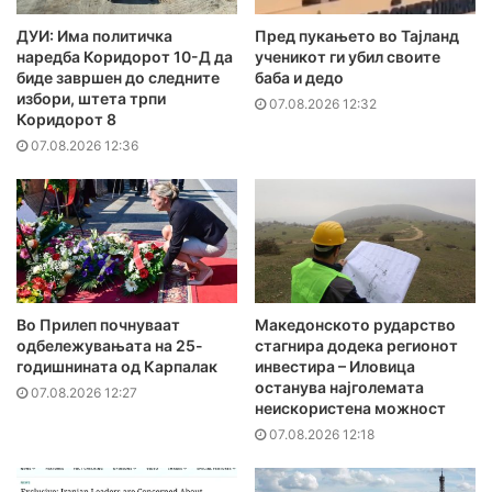
ДУИ: Има политичка
Пред пукањето во Тајланд
наредба Коридорот 10-Д да
ученикот ги убил своите
биде завршен до следните
баба и дедо
избори, штета трпи
07.08.2026 12:32
Коридорот 8
07.08.2026 12:36
Во Прилеп почнуваат
Македонското рударство
одбележувањата на 25-
стагнира додека регионот
годишнината од Карпалак
инвестира – Иловица
останува најголемата
07.08.2026 12:27
неискористена можност
07.08.2026 12:18