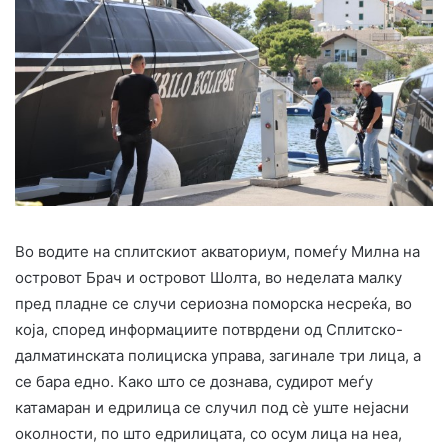
Во водите на сплитскиот акваториум, помеѓу Милна на
островот Брач ​​и островот Шолта, во неделата малку
пред пладне се случи сериозна поморска несреќа, во
која, според информациите потврдени од Сплитско-
далматинската полициска управа, загинале три лица, а
се бара едно. Како што се дознава, судирот меѓу
катамаран и едрилица се случил под сè уште нејасни
околности, по што едрилицата, со осум лица на неа,