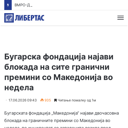
ВМРО-ДПМНЕ: Приказната на СДСМ за францускиот предлог ќе заврши како таа за мигранти за пари
М
Бугарска фондација најави
блокада на сите гранични
премини со Македонија во
недела
17.06.2026 09:43
935
Читање помалку од 1м
Бугарската фондација „Македонија“ најави двочасовна
блокада на граничните премини со Македонија во
недела, по инцидентот со запалените возила пред