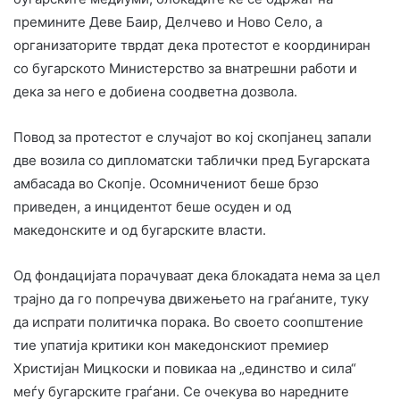
премините Деве Баир, Делчево и Ново Село, а
организаторите тврдат дека протестот е координиран
со бугарското Министерство за внатрешни работи и
дека за него е добиена соодветна дозвола.
Повод за протестот е случајот во кој скопјанец запали
две возила со дипломатски таблички пред Бугарската
амбасада во Скопје. Осомничениот беше брзо
приведен, а инцидентот беше осуден и од
македонските и од бугарските власти.
Од фондацијата порачуваат дека блокадата нема за цел
трајно да го попречува движењето на граѓаните, туку
да испрати политичка порака. Во своето соопштение
тие упатија критики кон македонскиот премиер
Христијан Мицкоски и повикаа на „единство и сила“
меѓу бугарските граѓани. Се очекува во наредните