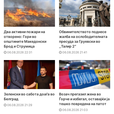
Два активни пожари на
Обвинителството поднесе
отворено: Гори во
жалба на ослободителната
општините Македонски
пресуда за Груевски во
Брод и Струмица
,,Талир 2″
06.08.2026 22:31
06.08.2026 21:41
Зеленски во сабота доаѓа во
Возач прегазил жена во
Белград
Ѓорче и избегал, оставајќи ја
тешко повредена на патот
06.08.2026 21:29
06.08.2026 21:03