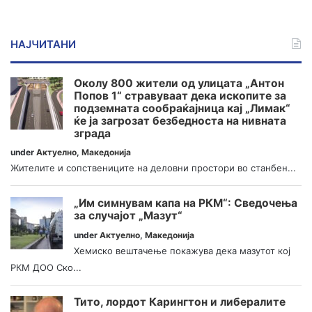
НАЈЧИТАНИ
Околу 800 жители од улицата „Антон
Попов 1“ стравуваат дека ископите за
подземната сообраќајница кај „Лимак“
ќе ја загрозат безбедноста на нивната
зграда
under
Актуелно
,
Македонија
Жителите и сопствениците на деловни простори во станбен...
„Им симнувам капа на РКМ“: Сведочења
за случајот „Мазут“
under
Актуелно
,
Македонија
Хемиско вештачење покажува дека мазутот кој
РКМ ДОО Ско...
Тито, лордот Карингтон и либералите