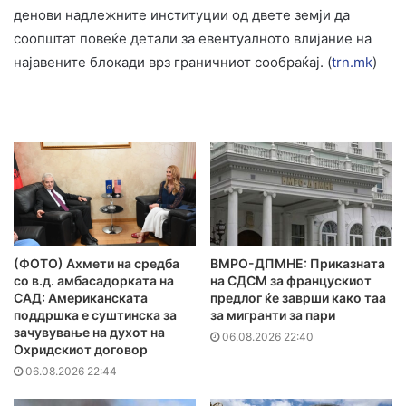
денови надлежните институции од двете земји да
соопштат повеќе детали за евентуалното влијание на
најавените блокади врз граничниот сообраќај. (
trn.mk
)
(ФОТО) Ахмети на средба
ВМРО-ДПМНЕ: Приказната
со в.д. амбасадорката на
на СДСМ за францускиот
САД: Американската
предлог ќе заврши како таа
поддршка е суштинска за
за мигранти за пари
зачувување на духот на
06.08.2026 22:40
Охридскиот договор
06.08.2026 22:44