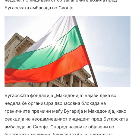
Бугарската амбасада во Скопје.
Бугарската фондација „Македонија“ најави дека во
недела ќе организира двочасовна блокада на
граничните премини меѓу Бугарија и Македонија, како
реакција на неодамнешниот инцидент пред Бугарската
амбасада во Скопје. Според најавите објавени во
бугарските медиуми, блокадите ќе се одржат на