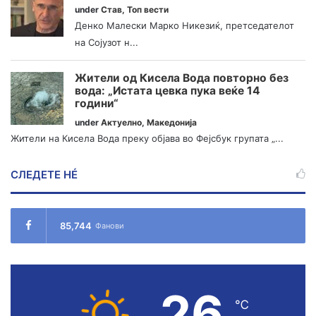
under
Став
,
Топ вести
Денко Малески Марко Никезиќ, претседателот
на Сојузот н...
Жители од Кисела Вода повторно без
вода: „Истата цевка пука веќе 14
години“
under
Актуелно
,
Македонија
Жители на Кисела Вода преку објава во Фејсбук групата „...
СЛЕДЕТЕ НÉ
85,744
Фанови
26
℃