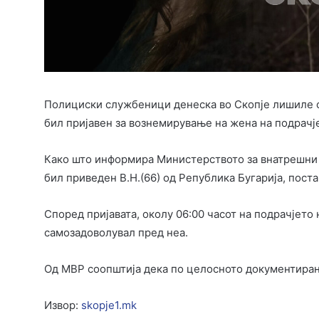
Полициски службеници денеска во Скопје лишиле о
бил пријавен за вознемирување на жена на подрачј
Како што информира Министерството за внатрешни ра
бил приведен В.Н.(66) од Република Бугарија, пост
Според пријавата, околу 06:00 часот на подрачјето
самозадоволувал пред неа.
Од МВР соопштија дека по целосното документирање
Извор:
skopje1.mk