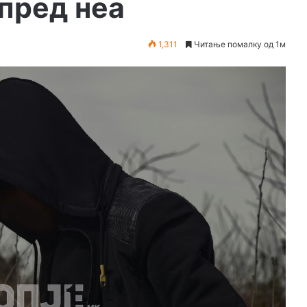
пред неа
1,311
Читање помалку од 1м