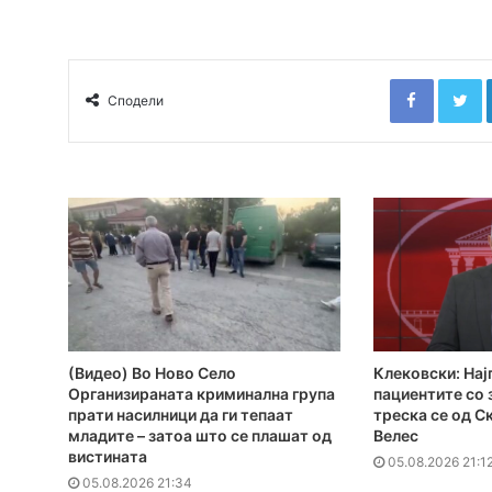
Faceboo
T
Сподели
(Видео) Во Ново Село
Клековски: Нај
Организираната криминална група
пациентите сo
прати насилници да ги тепаат
треска се од С
младите – затоа што се плашат од
Велес
вистината
05.08.2026 21:1
05.08.2026 21:34