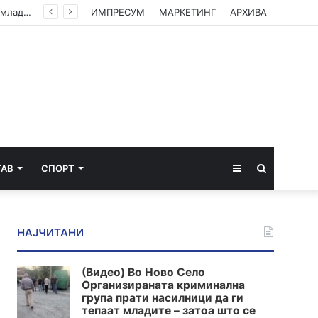
(Видео) Во Ново Село Организираната криминална група прати насилници да ги тепаат младите – затоа што се плашат од вистината
ИМПРЕСУМ
МАРКЕТИНГ
АРХИВА
Sidebar
Пребарај
ТАВ
СПОРТ
за
НАЈЧИТАНИ
(Видео) Во Ново Село
Организираната криминална
група прати насилници да ги
тепаат младите – затоа што се