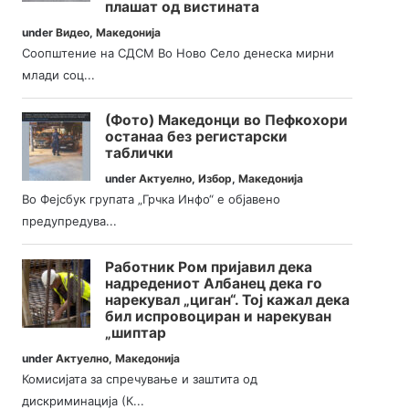
плашат од вистината
under
Видео
,
Македонија
Соопштение на СДСМ Во Ново Село денеска мирни
млади соц...
(Фото) Македонци во Пефкохори
останаа без регистарски
таблички
under
Актуелно
,
Избор
,
Македонија
Во Фејсбук групата „Грчка Инфо“ е објавено
предупредува...
Работник Ром пријавил дека
надредениот Албанец дека го
нарекувал „циган“. Тој кажал дека
бил испровоциран и нарекуван
„шиптар
under
Актуелно
,
Македонија
Комисијата за спречување и заштита од
дискриминација (К...