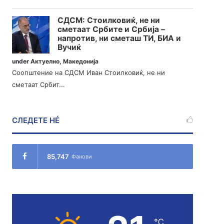
СДСМ: Стоилковиќ, не ни
сметаат Србите и Србија –
напротив, ни сметаш ТИ, БИА и
Вучиќ
under
Актуелно
,
Македонија
Соопштение на СДСМ Иван Стоилковиќ, не ни
сметаат Србит...
СЛЕДЕТЕ НÉ
85,747
Фанови
℃