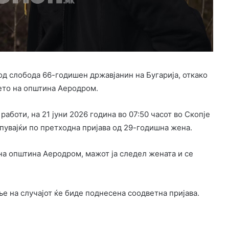
д слобода 66-годишен државјанин на Бугарија, откако
ето на општина Аеродром.
боти, на 21 јуни 2026 година во 07:50 часот во Скопје
апувајќи по претходна пријава од 29-годишна жена.
 на општина Аеродром, мажот ја следел жената и се
 на случајот ќе биде поднесена соодветна пријава.