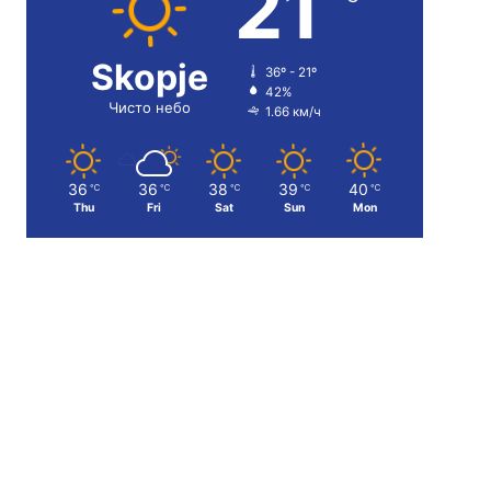
21
Skopje
36º - 21º
42%
Чисто небо
1.66 км/ч
36
36
38
39
40
℃
℃
℃
℃
℃
Thu
Fri
Sat
Sun
Mon