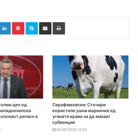
k
witter
LinkedIn
Pinterest
Skype
Сподели преку Е-маил
Испринтај
голем дел од
Серафимовски: Сточари
 западнонилска
користеле ушни маркички од
копскиот регион и
угинати крави за да земаат
субвенции
2
05.08.2026 21:02