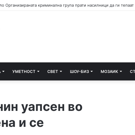
А
УМЕТНОСТ
СВЕТ
ШОУ-БИЗ
МОЗАИК
С
нин уапсен во
на и се