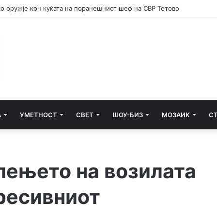
 потсетник дека мирот и стабилноста се бранат со одговорност
А
УМЕТНОСТ
СВЕТ
ШОУ-БИЗ
МОЗАИК
С
лењето на возилата
гресивниот