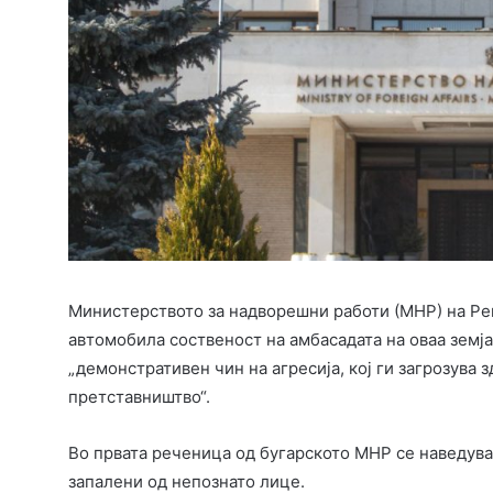
Министерството за надворешни работи (МНР) на Реп
автомобила соственост на амбасадата на оваа земја
„демонстративен чин на агресија, кој ги загрозува 
претставништво“.
Во првата реченица од бугарското МНР се наведува
запалени од непознато лице.