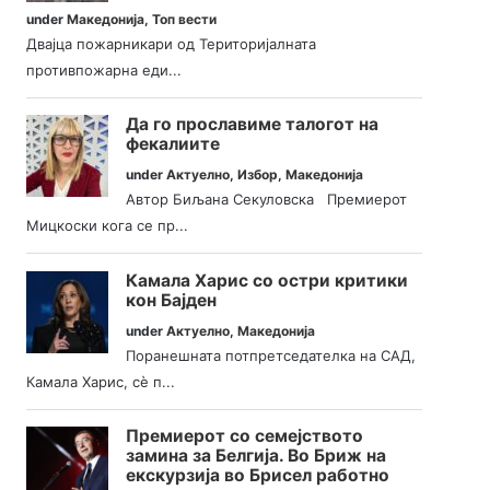
under
Македонија
,
Топ вести
Двајца пожарникари од Територијалната
противпожарна еди...
Да го прославиме талогот на
фекалиите
under
Актуелно
,
Избор
,
Македонија
Автор Биљана Секуловска Премиерот
Мицкоски кога се пр...
Камала Харис со остри критики
кон Бајден
under
Актуелно
,
Македонија
Поранешната потпретседателка на САД,
Камала Харис, сè п...
Премиерот со семејството
замина за Белгија. Во Бриж на
екскурзија во Брисел работно