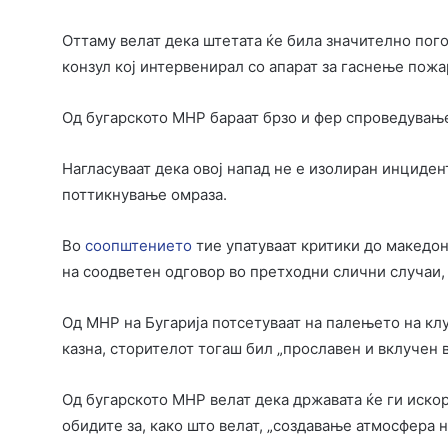
Оттаму велат дека штетата ќе била значително пог
конзул кој интервенирал со апарат за гаснење пожа
Од бугарското МНР бараат брзо и фер спроведување
Нагласуваат дека овој напад не е изолиран инцидент
поттикнување омраза.
Во
соопштението
тие упатуваат критики до македон
на соодветен одговор во претходни слични случаи, 
Од МНР на Бугарија потсетуваат на палењето на клу
казна, сторителот тогаш бил „прославен и вклучен
Од бугарското МНР велат дека државата ќе ги искор
обидите за, како што велат, „создавање атмосфера 