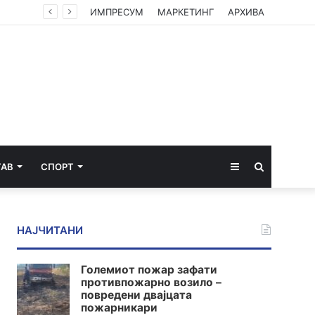
ИМПРЕСУМ
МАРКЕТИНГ
АРХИВА
Sidebar
Пребарај
ТАВ
СПОРТ
за
НАЈЧИТАНИ
Големиот пожар зафати
противпожарно возило –
повредени двајцата
пожарникари