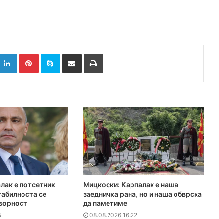
k
witter
LinkedIn
Pinterest
Skype
Сподели преку Е-маил
Испринтај
лак е потсетник
Мицкоски: Карпалак е наша
табилноста се
заедничка рана, но и наша обврска
оворност
да паметиме
5
08.08.2026 16:22