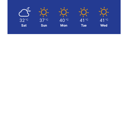
32
37
40
41
41
℃
℃
℃
℃
℃
Sat
Sun
Mon
Tue
Wed