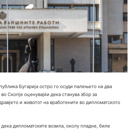
ублика Бугарија остро го осуди палењето на два
 во Скопје оценувајќи дека станува збор за
здравјето и животот на вработените во дипломатското
 дека дипломатските возила, околу пладне, биле