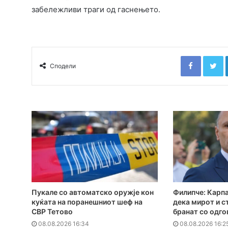
забележливи траги од гаснењето.
Faceboo
T
Сподели
Пукале со автоматско оружје кон
Филипче: Карпа
куќата на поранешниот шеф на
дека мирот и с
СВР Тетово
бранат со одг
08.08.2026 16:34
08.08.2026 16:2