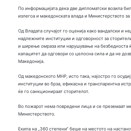
По информацијата дека две дипломатски возила бил
излегоа и македонската влада и Министерството за
Од Владата случајот го оценија како вандалски и не
надлежните институции и одговорност за сторители
и ширење омраза или нарушување на безбедноста ќ
капацитет да одговори со целосна сила и да не доз
Македонија.
Од македонското МНР, исто така, најостро го осуди
институции во брза, ефикасна и транспарентна истр
ќе го санкционираат сторителот.
Во пожарот нема повредени лица и се преземаат мер
Министерството.
Екипа на „360 степени“ беше на местото на настанот