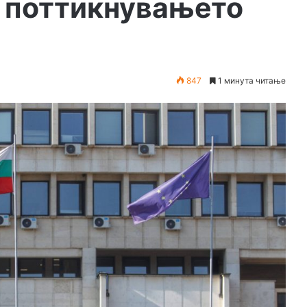
и поттикнувањето
847
1 минута читање