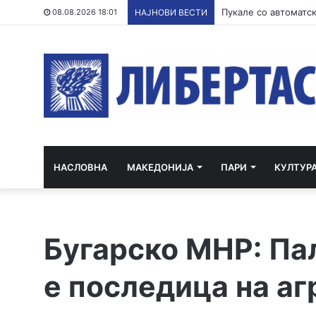
Филипче: Карпалак е
08.08.2026 18:01
НАЈНОВИ ВЕСТИ
НАСЛОВНА
МАКЕДОНИЈА
ПАРИ
КУЛТУР
Бугарско МНР: Па
е последица на а