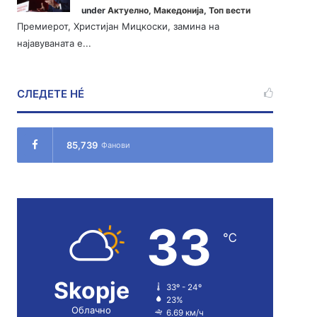
under
Актуелно
,
Македонија
,
Топ вести
Премиерот, Христијан Мицкоски, замина на
најавуваната е...
СЛЕДЕТЕ НÉ
85,739
Фанови
33
℃
Skopje
33º - 24º
23%
Облачно
6.69 км/ч