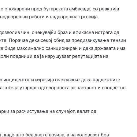
е опожарени пред бугарската амбасада, со реакција
 надворешни работи и надворешна трговија.
дозволив чин, очекувајќи брза и ефикасна истрага од
те. Порачаа дека секој обид за предизвикување тензии
е биде максимално санкциониран и дека државата има
воли поедници да ја нарушуваат репутацијата на
ја инцидентот и изразија очекување дека надлежните
ага ќе ја утврдат одговорноста за настанот и соодветно
ки за расчистување на случајот, велат од
, каде што беа двете возила, а на коловозот беа