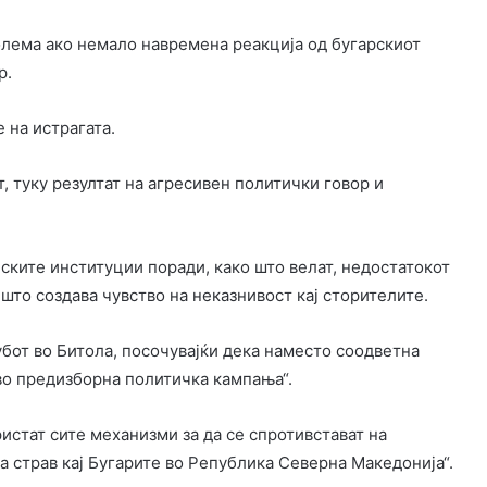
олема ако немало навремена реакција од бугарскиот
р.
 на истрагата.
, туку резултат на агресивен политички говор и
ските институции поради, како што велат, недостатокот
што создава чувство на неказнивост кај сторителите.
бот во Битола, посочувајќи дека наместо соодветна
 во предизборна политичка кампања“.
истат сите механизми за да се спротивстават на
на страв кај Бугарите во Република Северна Македонија“.