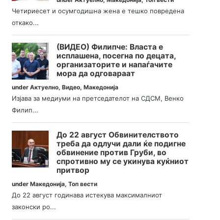
Четириесет и осумгодишна жена е тешко повредена
откако...
(ВИДЕО) Филипче: Власта е
исплашена, посегна по децата,
организаторите и напаѓачите
мора да одговараат
under
Актуелно
,
Видео
,
Македонија
Изјава за медиуми на претседателот на СДСМ, Венко
Филип...
До 22 август Обвинителството
треба да одлучи дали ќе подигне
обвинение против Груби, во
спротивно му се укинува куќниот
притвор
under
Македонија
,
Топ вести
До 22 август годинава истекува максималниот
законски ро...