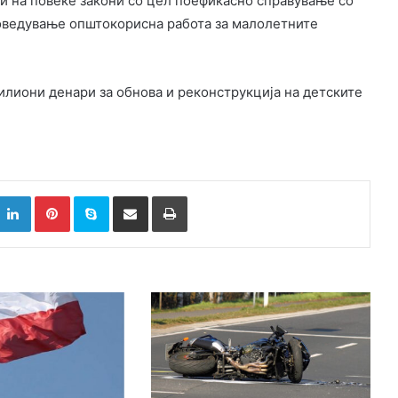
и на повеќе закони со цел поефикасно справување со
воведување општокорисна работа за малолетните
илиони денари за обнова и реконструкција на детските
k
witter
LinkedIn
Pinterest
Skype
Сподели преку Е-маил
Испринтај