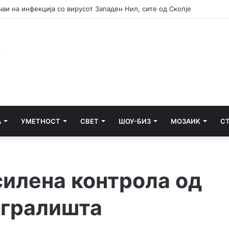
предлага депортација на невработени Украинци од 25 до 60 години
А
УМЕТНОСТ
СВЕТ
ШОУ-БИЗ
МОЗАИК
С
силена контрола од
игралишта