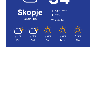
Skopje
34º - 26º
27%
Облачно
3.37 км/ч
34
36
39
39
40
℃
℃
℃
℃
℃
Fri
Sat
Sun
Mon
Tue