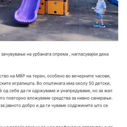
зачувување на урбаната опрема , нагласувајќи дека
тво на МВР на терен, особено во вечерните часови,
ските игралишта. Во општината има околу 50 детски,
ѐ од себе да ги одржуваме и унапредуваме, но за жал
што повторно вложуваме средства за нивно санирање.
за јавното добро и да ги чуваме содржините што се