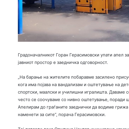
Градоначалникот Горан Герасимовски упати апел за 
јавниот простор е заедничка одговорност.
„На барање на жителите побаравме засилено присус
кога има појава на вандализам и оштетување на дет
спортски, маалски и училишни игралишта. Даваме с
често се соочуваме со нивно оштетување, поради 
Апелирам до граѓаните заеднички да водиме грижа 
наменети за сите“, порача Герасимовски.