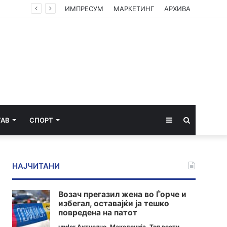
ИМПРЕСУМ
МАРКЕТИНГ
АРХИВА
Sidebar
Пребарај
ТАВ
СПОРТ
за
НАЈЧИТАНИ
Возач прегазил жена во Ѓорче и
избегал, оставајќи ја тешко
повредена на патот
under
Актуелно
,
Македонија
,
Топ вести