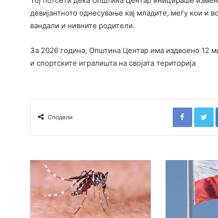
Тој потсети дека Општина Центар иницираше измен
девијантното однесување кај младите, меѓу кои и 
вандали и нивните родители.
За 2026 година, Општина Центар има издвоено 12 м
и спортските игралишта на својата територија
Faceboo
T
Сподели