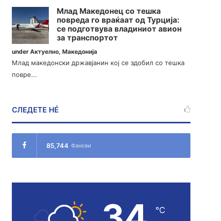
Млад Македонец со тешка
повреда го враќаат од Турција:
се подготвува владиниот авион
за транспортот
under
Актуелно
,
Македонија
Млад македонски државјанин кој се здобил со тешка
повре...
СЛЕДЕТЕ НÉ
85,744
Фанови
34
℃