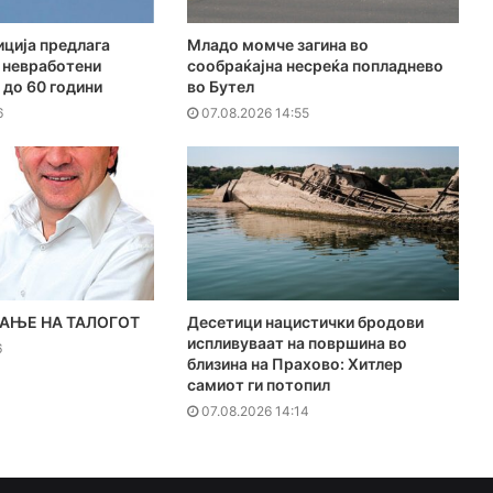
ција предлага
Младо момче загина во
 невработени
сообраќајна несреќа попладнево
 до 60 години
во Бутел
6
07.08.2026 14:55
АЊЕ НА ТАЛОГОТ
Десетици нацистички бродови
испливуваат на површина во
6
близина на Прахово: Хитлер
самиот ги потопил
07.08.2026 14:14