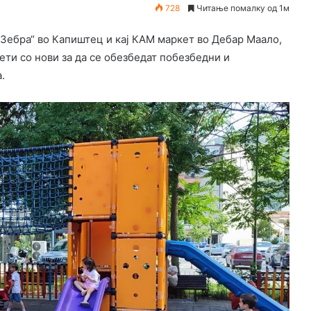
728
Читање помалку од 1м
„Зебра“ во Капиштец и кај КАМ маркет во Дебар Маало,
ети со нови за да се обезбедат побезбедни и
.