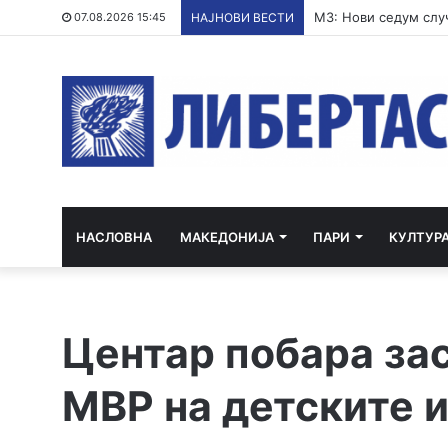
Полската опозиција 
07.08.2026 15:45
НАЈНОВИ ВЕСТИ
НАСЛОВНА
МАКЕДОНИЈА
ПАРИ
КУЛТУР
Центар побара за
МВР на детските 