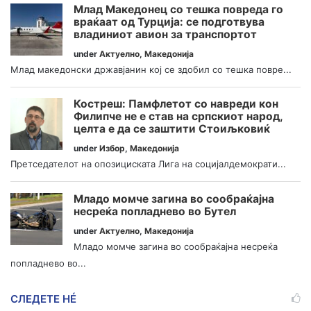
Млад Македонец со тешка повреда го
враќаат од Турција: се подготвува
владиниот авион за транспортот
under
Актуелно
,
Македонија
Млад македонски државјанин кој се здобил со тешка повре...
Костреш: Памфлетот со навреди кон
Филипче не е став на српскиот народ,
целта е да се заштити Стоиљковиќ
under
Избор
,
Македонија
Претседателот на опозициската Лига на социјалдемократи...
Младо момче загина во сообраќајна
несреќа попладнево во Бутел
under
Актуелно
,
Македонија
Младо момче загина во сообраќајна несреќа
попладнево во...
СЛЕДЕТЕ НÉ