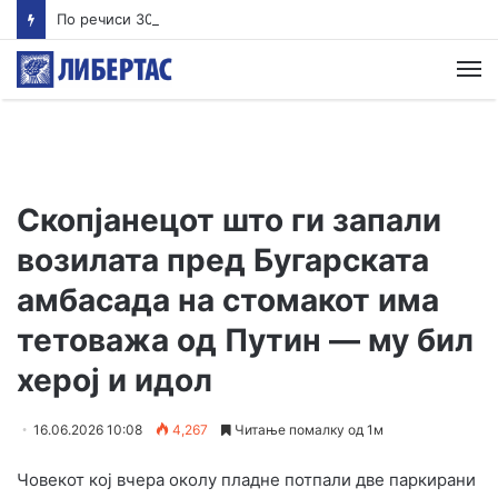
По речиси 30 години почнува судењето за убиството на Тупак Шакур
М
Скопјанецот што ги запали
возилата пред Бугарската
амбасада на стомакот има
тетоважа од Путин — му бил
херој и идол
16.06.2026 10:08
4,267
Читање помалку од 1м
Човекот кој вчера околу пладне потпали две паркирани