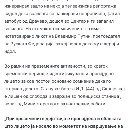
изнервирал зашто на некоја телевизиска репортажа
видел дека возилата се паркирани непрописно, фатил
автобус од Драчево, дошол во Центар и ги запалил
возилата. На стомакот осомничениот го има
истетовирано ликот на Владимир Путин, претседател
на Руската Федерација, за кој велел дека му е херој и
идол.
Во рамки на преземените активности, во краток
временски период е идентификувано и пронајдено
лицето за кое постои основано сомнение дека го
сторило делото. Станува збор за И.Д. (44) од Скопје, кој
е лишен од слобода и задржан во полициска станица“,
велат од Министерството за внатрешни работи.
„При преземените дејствија е пронајдена и облеката
што лицето ја носело во моментот на извршување на