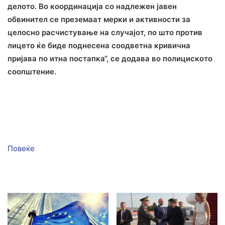
делото. Во координација со надлежен јавен
обвинител се преземаат мерки и активности за
целосно расчистување на случајот, по што против
лицето ќе биде поднесена соодветна кривична
пријава по итна постапка“, се додава во полициското
соопштение.
Повеќе