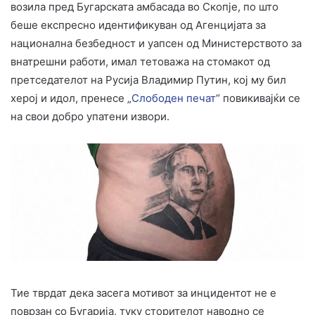
возила пред Бугарската амбасада во Скопје, по што
беше експресно идентификуван од Агенцијата за
национална безбедност и уапсен од Министерството за
внатрешни работи, имал тетоважа на стомакот од
претседателот на Русија Владимир Путин, кој му бил
херој и идол, пренесе „
Слободен печат
“ повикивајќи се
на свои добро упатени извори.
Тие тврдат дека засега мотивот за инцидентот не е
поврзан со Бугарија, туку сторителот наводно се