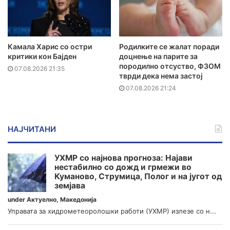
Камала Харис со остри
Родилките се жалат поради
критики кон Бајден
доцнење на парите за
породилно отсуство, ФЗОМ
07.08.2026 21:35
тврди дека нема застој
07.08.2026 21:24
НАЈЧИТАНИ
УХМР со најнова прогноза: Најави
нестабилно со дожд и грмежи во
Куманово, Струмица, Полог и на југот од
земјава
under
Актуелно
,
Македонија
Управата за хидрометеоролошки работи (УХМР) излезе со н...