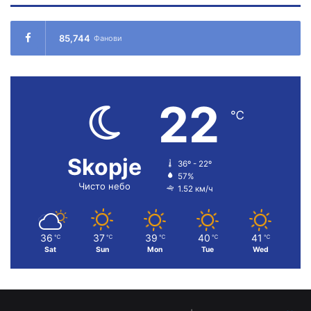
85,744
Фанови
22
℃
Skopje
36º - 22º
57%
Чисто небо
1.52 км/ч
36
37
39
40
41
℃
℃
℃
℃
℃
Sat
Sun
Mon
Tue
Wed