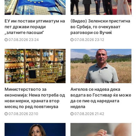
ЕУ им постави ултиматум на
(Видео) Зеленски пристигна
пет држави поради
во Србија, го очекуваат
„златните пасоши“
разговори со Вучиќ
07.08.2026 23:24
07.08.2026 23:12
Министерството за
Ангелов се надева дека
економија: Нема потреба од
водата во Гостивар ќе може
нови мерки, храната втор
да се пие од наредната
месец по ред поевтинува
недела
07.08.2026 22:10
07.08.2026 21:42