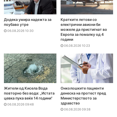
Додека умира надежта за
Кратките летови со
поубаво утре
електрични авиони би
можеле да пристигнат во
06.08.2026 10:30
Европа за помалку од 4
години
06.08.2026 10:23
Жители од Кисела Вода
Онколошките пациенти
повторно без вода: „Истата
денеска на протест пред
цевка пука веќе 14 години“
Министерството за
здравство
06.08.2026 09:48
06.08.2026 09:38