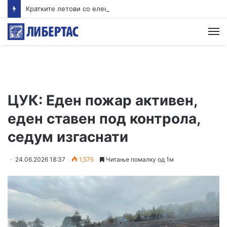
Кратките летови со електрични авиони би можеле да пристигнат во Европа за помалку од 4 години
М
ЦУК: Еден пожар активен,
еден ставен под контрола,
седум изгаснати
24.06.2026 18:37
1,575
Читање помалку од 1м