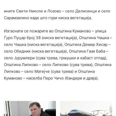
ините Свети Николе и Лозово – село Делисинци и село
Сарамзалино каде што гори ниска вегетација.
Изгаснати се пожарите во Општина Куманово – улица
Ѓуро Пуцар број 38 (ниска вегетација), Општина Чашка –
село Чашка (ниска вегетација), Општина Демир Хисар –
село Обедник (ниска вегетација), Општина Гази Баба –
село Јурумлери (сува трева, грмушки и кабаст отпад),
Општина Липково – село Липково (сува трева), Општина
Липково – село Матејче (сува трева) и Општина
Куманово – населба Перо Чичо (бандери и дрвја).