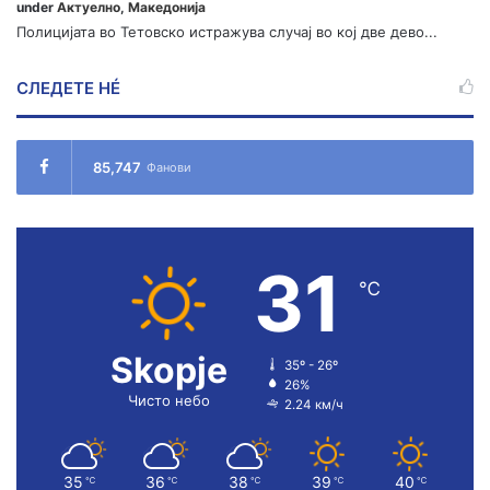
under
Актуелно
,
Македонија
Полицијата во Тетовско истражува случај во кој две дево...
СЛЕДЕТЕ НÉ
85,747
Фанови
31
℃
Skopje
35º - 26º
26%
Чисто небо
2.24 км/ч
35
36
38
39
40
℃
℃
℃
℃
℃