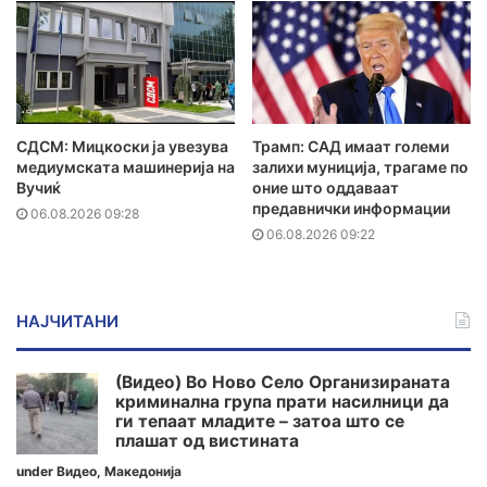
СДСМ: Мицкоски ја увезува
Трамп: САД имаат големи
медиумската машинерија на
залихи муниција, трагаме по
Вучиќ
оние што оддаваат
предавнички информации
06.08.2026 09:28
06.08.2026 09:22
НАЈЧИТАНИ
(Видео) Во Ново Село Организираната
криминална група прати насилници да
ги тепаат младите – затоа што се
плашат од вистината
under
Видео
,
Македонија