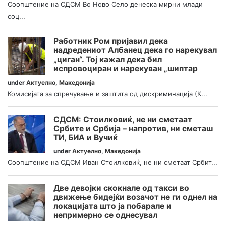
Соопштение на СДСМ Во Ново Село денеска мирни млади
соц...
Работник Ром пријавил дека
надредениот Албанец дека го нарекувал
„циган“. Тој кажал дека бил
испровоциран и нарекуван „шиптар
under
Актуелно
,
Македонија
Комисијата за спречување и заштита од дискриминација (К...
СДСМ: Стоилковиќ, не ни сметаат
Србите и Србија – напротив, ни сметаш
ТИ, БИА и Вучиќ
under
Актуелно
,
Македонија
Соопштение на СДСМ Иван Стоилковиќ, не ни сметаат Србит...
Две девојки скокнале од такси во
движење бидејќи возачот не ги однел на
локацијата што ја побарале и
непримерно се однесувал