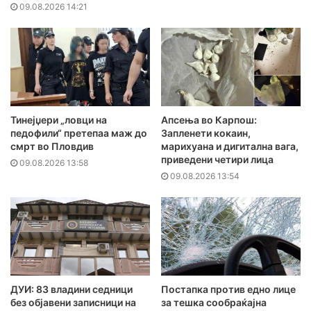
09.08.2026 14:21
Тинејџери „ловци на
Апсења во Карпош:
педофили“ претепаа маж до
Запленети кокаин,
смрт во Пловдив
марихуана и дигитална вага,
приведени четири лица
09.08.2026 13:58
09.08.2026 13:54
ДУИ: 83 владини седници
Постапка против едно лице
без објавени записници на
за тешка сообраќајна