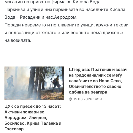
магацин на приватна фирма во Кисела Вода.
Паркинзи и улици низ паркинзите во населбите Кисела
Вода – Расадник и нас.Аеродром.
Поради невремето и поплавените улици, кружни текови
и подвозници отежнато е или воопшто нема движење
на возилата.
Штерјова: Пратеник и возач
на градоначалник се меѓу
напаѓачите во Ново Село,
Обвинителството свесно
одбива да реагира
09.08.2026 14:19
ЦУК со пресек до 13 часот:
Активни пожари во
Аеродром, Илинден,
Босилово, Крива Паланка и
Гостивар