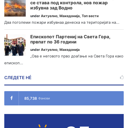
се става под контрола, нов пожар
избувна зад Водно
under
Актуелно
,
Македонија
,
Топ вести
Два поголеми пожари избувнаа денеска на територијата на...
Епископот Партениј на Света Гора,
првпат по 36 години
under
Актуелно
,
Македонија
„Ова е неговото прво доаѓање на Света Гора како
епископ...
СЛЕДЕТЕ НÉ
85,738
Фанови