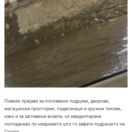
Повеќе пријави за поплавени подруми, дворови,
магацински простории, подвозници и кружни текови,
како и за заглавени возила, се евидентирани
попладнево по невремето што го зафати подрачјето на
Скопје.