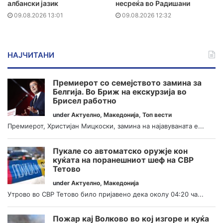
албански јазик
несреќа во Радишани
09.08.2026 13:01
09.08.2026 12:32
НАЈЧИТАНИ
Премиерот со семејството замина за
Белгија. Во Бриж на екскурзија во
Брисел работно
under
Актуелно
,
Македонија
,
Топ вести
Премиерот, Христијан Мицкоски, замина на најавуваната е...
Пукале со автоматско оружје кон
куќата на поранешниот шеф на СВР
Тетово
under
Актуелно
,
Македонија
Утрово во СВР Тетово било пријавено дека околу 04:20 ча...
Пожар кај Волково во кој изгоре и куќа