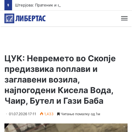
Штерјова: Пратеник и возач на градоначалник се меѓу напаѓачите во Ново Село, Обвинителството свесно одбива да реагира
М
ЦУК: Невремето во Скопје
предизвика поплави и
заглавени возила,
најпогодени Кисела Вода,
Чаир, Бутел и Гази Баба
01.07.2026 17:11
1,433
Читање помалку од 1м