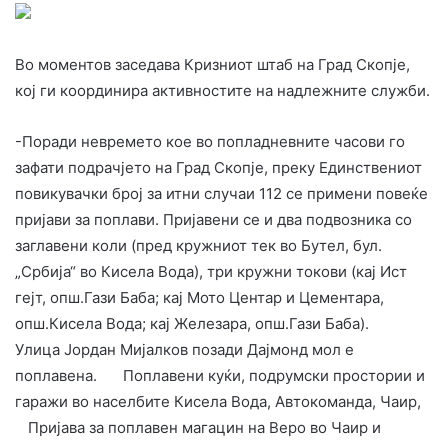
Во моментов заседава Кризниот штаб на Град Скопје,
кој ги координира активностите на надлежните служби.
-Поради невремето кое во попладневните часови го
зафати подрачјето на Град Скопје, преку Единствениот
повикувачки број за итни случаи 112 се примени повеќе
пријави за поплави. Пријавени се и два подвозника со
заглавени коли (пред кружниот тек во Бутел, бул.
„Србија“ во Кисела Вода), три кружни токови (кај Ист
гејт, опш.Гази Баба; кај Мото Центар и Цементара,
опш.Кисела Вода; кај Железара, опш.Гази Баба).
Улица Јордан Мијалков позади Дајмонд мол е
поплавена. Поплавени куќи, подрумски простории и
гаражи во населбите Кисела Вода, Автокоманда, Чаир,
Пријава за поплавен магацин на Веро во Чаир и