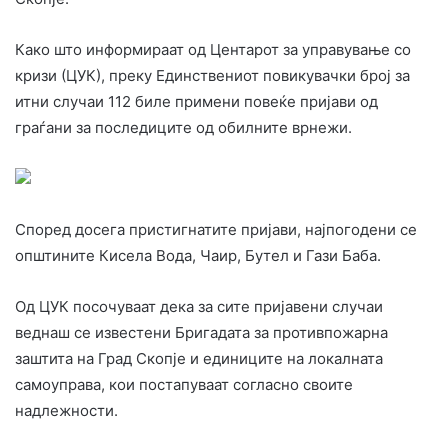
Како што информираат од Центарот за управување со
кризи (ЦУК), преку Единствениот повикувачки број за
итни случаи 112 биле примени повеќе пријави од
граѓани за последиците од обилните врнежи.
Според досега пристигнатите пријави, најпогодени се
општините Кисела Вода, Чаир, Бутел и Гази Баба.
Од ЦУК посочуваат дека за сите пријавени случаи
веднаш се известени Бригадата за противпожарна
заштита на Град Скопје и единиците на локалната
самоуправа, кои постапуваат согласно своите
надлежности.