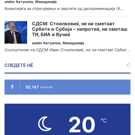
under
Актуелно
,
Македонија
Комисијата за спречување и заштита од дискриминација (К...
СДСМ: Стоилковиќ, не ни сметаат
Србите и Србија – напротив, ни сметаш
ТИ, БИА и Вучиќ
under
Актуелно
,
Македонија
Соопштение на СДСМ Иван Стоилковиќ, не ни сметаат Србит...
СЛЕДЕТЕ НÉ
85,747
Фанови
20
℃