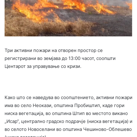
Три активни пожари на отворен простор се
регистрирани во земјава до 13:00 часот, соопшти
Центарот за управување со кризи.
Како што се наведува во соопштението, активни пожари
има во село Неокази, општина Пробиштип, каде гори
ниска вегетација, во општина Штип во местото викано
„Исар“, централно градско подрачје (ниска вегетација) и
во селото Новоселани во општина Чешиново-Облешево