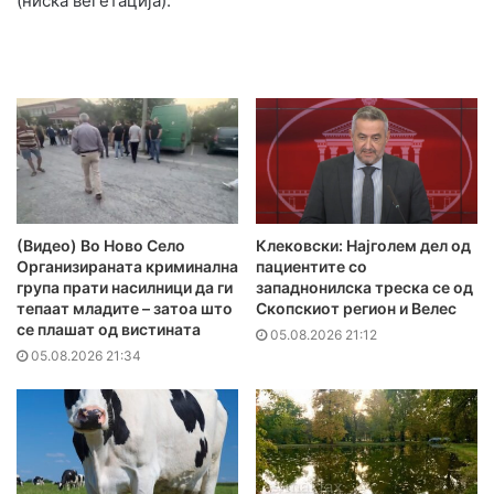
(ниска вегетација).
(Видео) Во Ново Село
Клековски: Најголем дел од
Организираната криминална
пациентите сo
група прати насилници да ги
западнонилска треска се од
тепаат младите – затоа што
Скопскиот регион и Велес
се плашат од вистината
05.08.2026 21:12
05.08.2026 21:34