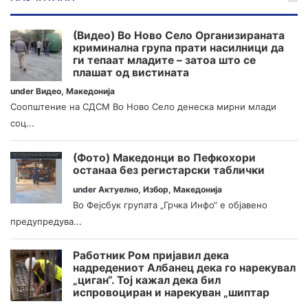
(Видео) Во Ново Село Организираната
криминална група прати насилници да
ги тепаат младите – затоа што се
плашат од вистината
under
Видео
,
Македонија
Соопштение на СДСМ Во Ново Село денеска мирни млади
соц...
(Фото) Македонци во Пефкохори
останаа без регистарски таблички
under
Актуелно
,
Избор
,
Македонија
Во Фејсбук групата „Грчка Инфо“ е објавено
предупредува...
Работник Ром пријавил дека
надредениот Албанец дека го нарекувал
„циган“. Тој кажал дека бил
испровоциран и нарекуван „шиптар