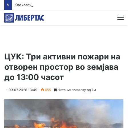
Клековски: Најголем дел од пациентите сo западнонилска треска се од Скопскиот регион и Велес
М
ЦУК: Три активни пожари на
отворен простор во земјава
до 13:00 часот
03.07.2026 13:49
655
Читање помалку од 1м