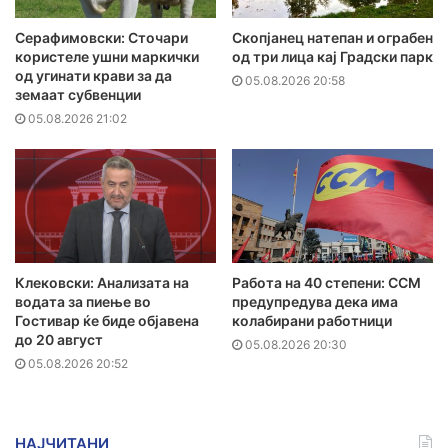
Серафимовски: Сточари
Скопјанец натепан и ограбен
користеле ушни маркички
од три лица кај Градски парк
од угинати крави за да
05.08.2026 20:58
земаат субвенции
05.08.2026 21:02
Клековски: Анализата на
Работа на 40 степени: ССМ
водата за пиење во
предупредува дека има
Гостивар ќе биде објавена
колабирани работници
до 20 август
05.08.2026 20:30
05.08.2026 20:52
НАЈЧИТАНИ